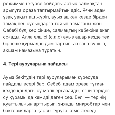
режиммен жүрсе бойдағы артық салмақтан
арылуға ораза таптырмайтын әдіс. Яғни адам
ұзақ уақыт аш жүріп, ауыз ашқан кезде бірден
тамақ пен сусындарға тойып алмағаны жөн.
Себебі бұл, керісінше, салмақтың көбеюіне әкеп
соғады. Алла елшісі (с.а.с) ауыз ашар кезде тек
бірнеше құрмадан дәм тартып, аз ғана су ішіп,
ақшам намазына тұратын.
4. Тері ауруларына пайдасы
Ауыз бекітудің тері ауруларымен күресуде
пайдалы әсері бар. Себебі адам ораза тұтқан
кезде қандағы су мөлшері азаяды, яғни терідегі
су құрамы да кемиді деген сөз. Бұл — терінің
қуаттылығын арттырып, зиянды микробтар мен
бактерияларға қарсы тұруға көмектеседі.