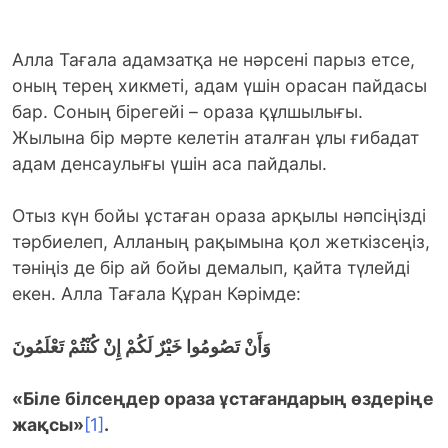
Алла Тағала адамзатқа не нәрсені парыз етсе,
оның терең хикметі, адам үшін орасан пайдасы
бар. Соның бірегейі – ораза құлшылығы.
Жылына бір мәрте келетін аталған ұлы ғибадат
адам денсаулығы үшін аса пайдалы.
Отыз күн бойы ұстаған ораза арқылы нәпсіңізді
тәрбиелеп, Алланың рақымына қол жеткізсеңіз,
тәніңіз де бір ай бойы демалып, қайта түлейді
екен. Алла Тағала Құран Кәрімде:
وَأَنْ تَصُومُوا خَيْرٌ لَكُمْ إِنْ كُنْتُمْ تَعْلَمُونَ
«Біле білсеңдер ораза ұстағандарың өздеріңе
жақсы»
[1]
.