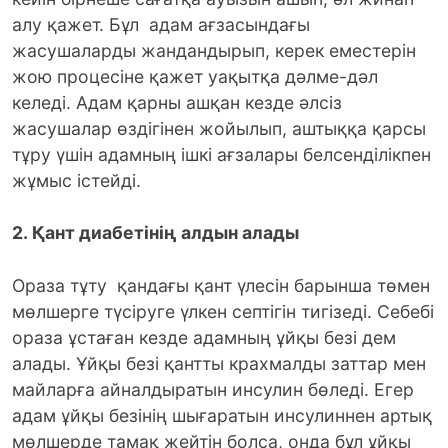
алу қажет. Бұл адам ағзасындағы
жасушаларды жандандырып, керек еместерін
жою процесіне қажет уақытқа дәлме-дәл
келеді. Адам қарны ашқан кезде әлсіз
жасушалар өздігінен жойылып, аштыққа қарсы
тұру үшін адамның ішкі ағзалары белсенділікпен
жұмыс істейді.
2. Қант диабетінің алдын алады
Ораза тұту қандағы қант үлесін барынша төмен
мөлшерге түсіруге үлкен септігін тигізеді. Себебі
ораза ұстаған кезде адамның ұйқы безі дем
алады. Ұйқы безі қантты крахмалды заттар мен
майларға айналдыратын инсулин бөледі. Егер
адам ұйқы безінің шығаратын инсулиннен артық
мөлшерде тамақ жейтін болса, онда бұл ұйқы