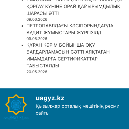
ҚОРҒАУ КҮНІНЕ ОРАЙ ҚАЙЫРЫМДЫЛЫҚ
ШАРАСЫ ӨТТІ
09.06.2026
ПЕТРОПАВЛДАҒЫ КӘСІПОРЫНДАРДА
АУДИТ ЖҰМЫСТАРЫ ЖҮРГІЗІЛДІ
09.06.2026
ҚҰРАН КӘРІМ БОЙЫНША ОҚУ
БАҒДАРЛАМАСЫН СӘТТІ АЯҚТАҒАН
ИМАМДАРҒА СЕРТИФИКАТТАР
ТАБЫСТАЛДЫ
20.05.2026
uagyz.kz
Қызылжар орталық мешітінің ресми
сайты