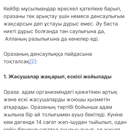
Кейбір мұсылмандар өрескел қателікке барып,
оразаны тек арықтау үшін немесе денсаулығым
жақсарсын деп ұстауы дұрыс емес. Әу баста
ниеті дұрыс болғанда тән саулығына да,
Алланың разылығына да кенелер еді.
Оразаның денсаулыққа пайдасына
тоқталсақ
[2]
:
1. Жасушалар жаңарып, ескісі жойылады
Ораза адам организміндегі қажетінен артық
және ескі жасушаларды жоюшы қызметін
атқарады. Оразаның тәртібі бойынша адам
жылына бір ай толығымен ауыз бекітеді. Күніне
кем дегенде 14 сағат жеп-ішуден тыйылып, одан
кейін бірнеше сағатқа ауызын ашып, әл жинап