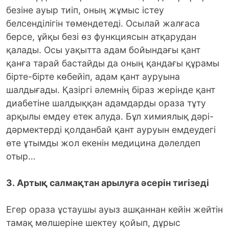
безіне ауыр тиіп, оның жұмыс істеу
белсенділігін төмендетеді. Осылай жалғаса
берсе, ұйқы безі өз функциясын атқарудан
қалады. Осы уақытта адам бойындағы қант
қанға тарай бастайды да оның қандағы құрамы
бірте-бірте көбейіп, адам қант ауруына
шалдығады. Қазіргі әлемнің біраз жерінде қант
диабетіне шалдыққан адамдарды ораза тұту
арқылы емдеу етек алуда. Бұл химиялық дәрі-
дәрмектерді қолданбай қант ауруын емдеудегі
өте ұтымды жол екенін медицина дәлелдеп
отыр…
3. Артық салмақтан арылуға әсерін тигізеді
Егер ораза ұстаушы ауыз ашқаннан кейін жейтін
тамақ мөлшеріне шектеу қойып, дұрыс