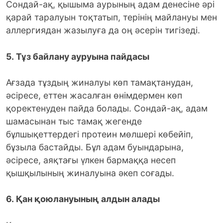
Сондай-ақ, қышыма аурының адам денесіне әрі
қарай таралуын тоқтатып, терінің майлануы мен
аллергиядан жазылуға да оң әсерін тигізеді.
5. Тұз байлану ауруына пайдасы
Ағзада тұздың жиналуы көп тамақтанудан,
әсіресе, еттен жасалған өнімдермен көп
қоректенуден пайда болады. Сондай-ақ, адам
шамасынан тыс тамақ жегенде
бұлшықеттердегі протеин мөлшері көбейіп,
бұзыла бастайды. Бұл адам буындарына,
әсіресе, аяқтағы үлкен бармаққа несеп
қышқылының жиналуына әкеп соғады.
6. Қан қоюлануының алдын алады