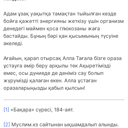
Адам ұзақ уақытқа тамақтан тыйылған кезде
бойға қажетті энергияны жеткізу үшін организм
денедегі маймен қоса глюкозаны жаға
бастайды. Бұның бәрі қан қысымының түсуіне
әкеледі.
Ағайын, қарап отырсақ Алла Тағала бізге ораза
ұстауға әмір беру арқылы тек Ақыретімізді
емес, осы дүниеде де деніміз сау болып
жүрумізді қалаған екен. Алла ұстаған
оразаларыңызды қабыл қылсын!
[1]
«Бақара» сүресі, 184-аят.
[2]
Муслим.кз сайтынан ықшамдалып алынды.