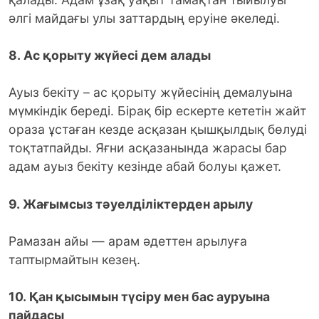
әлгі майдағы улы заттардың еруіне әкеледі.
8. Ас қорыту жүйесі дем алады
Ауыз бекіту – ас қорыту жүйесінің демалуына
мүмкіндік береді. Бірақ бір ескерте кететін жайт
ораза ұстаған кезде асқазан қышқылдық бөлуді
тоқтатпайды. Яғни асқазанында жарасы бар
адам ауыз бекіту кезінде абай болуы қажет.
9. Жағымсыз тәуелділіктерден арылу
Рамазан айы — арам әдеттен арылуға
таптырмайтын кезең.
10. Қан қысымын түсіру мен бас ауруына
пайдасы