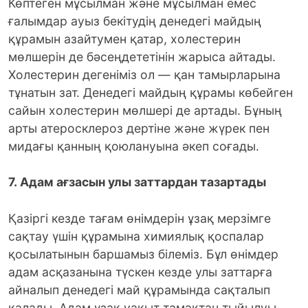
Көптеген мұсылман және мұсылман емес
ғалымдар ауыз бекітудің денедегі майдың
құрамын азайтумен қатар, холестерин
мөлшерін де бәсеңдететінін жарыса айтады.
Холестерин дегеніміз ол — қан тамырларына
тұнатын зат. Денедегі майдың құрамы көбейген
сайын холестерин мөлшері де артады. Бұның
арты атеросклероз дертіне және жүрек пен
мидағы қанның қоюлануына әкеп соғады.
7. Адам ағзасын улы заттардан тазартады
Қазіргі кезде тағам өнімдерін ұзақ мерзімге
сақтау үшін құрамына химиялық қоспалар
қосылатынын баршамыз білеміз. Бұл өнімдер
адам асқазанына түскен кезде улы заттарға
айналып денедегі май құрамында сақталып
қалады. Адам ұзақ уақыт тамақтан тыйылуы