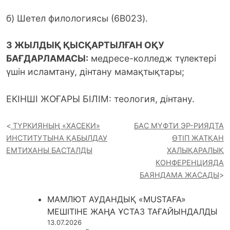
б) Шетел филологиясы (6B023).
3 ЖЫЛДЫҚ ҚЫСҚАРТЫЛҒАН ОҚУ
БАҒДАРЛАМАСЫ:
медресе-колледж түлектері
үшін исламтану, дінтану мамақтықтары;
ЕКІНШІ ЖОҒАРЫ БІЛІМ: теология, дінтану.
ТҮРКИЯНЫҢ «ХАСЕКИ»
БАС МҮФТИ ЭР-РИЯДТА
ИНСТИТУТЫНА ҚАБЫЛДАУ
ӨТІП ЖАТҚАН
ЕМТИХАНЫ БАСТАЛДЫ
ХАЛЫҚАРАЛЫҚ
КОНФЕРЕНЦИЯДА
БАЯНДАМА ЖАСАДЫ
МАМЛЮТ АУДАНДЫҚ «MUSTAFA»
МЕШІТІНЕ ЖАҢА ҰСТАЗ ТАҒАЙЫНДАЛДЫ
13.07.2026