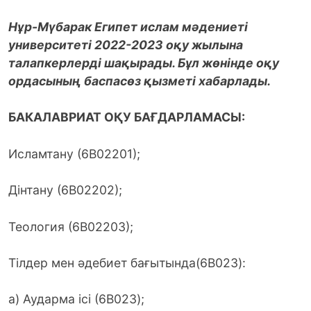
Нұр-Мүбарак Египет ислам мәдениеті
университеті 2022-2023 оқу жылына
талапкерлерді шақырады. Бұл жөнінде оқу
ордасының баспасөз қызметі хабарлады.
БАКАЛАВРИАТ ОҚУ БАҒДАРЛАМАСЫ:
Исламтану (6В02201);
Дінтану (6В02202);
Теология (6В02203);
Тілдер мен әдебиет бағытында(6B023):
а) Аударма ісі (6B023);