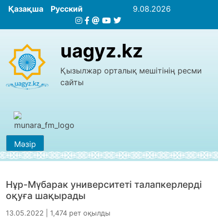
Қазақша
Русский
9.08.2026
uagyz.kz
Қызылжар орталық мешітінің ресми
сайты
Мәзір
Нұр-Мүбарак университеті талапкерлерді
оқуға шақырады
13.05.2022 | 1,474 рет оқылды