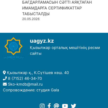
БАҒДАРЛАМАСЫН СӘТТІ АЯҚТАҒАН
ИМАМДАРҒА СЕРТИФИКАТТАР
ТАБЫСТАЛДЫ
20.05.2026
uagyz.kz
Қызылжар орталық мешітінің ресми
сайты
Қызылжар қ., К.Сүтішев көш. 40
8 (7152) 46-34-70
Sko-kmdb@mail.ru
Сопровождение:
студия Gala