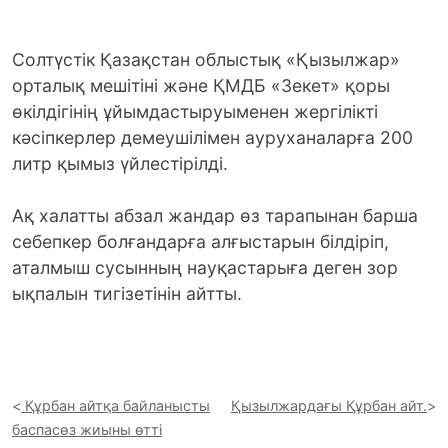
Солтүстік Қазақстан облыстық «Қызылжар»
орталық мешітіні және ҚМДБ «Зекет» қоры
өкілдігінің ұйымдастыруыменен жергілікті
кәсіпкерлер демеушілімен ауруханаларға 200
литр қымыз үйлестірілді.
Ақ халатты абзал жандар өз тарапынан барша
себепкер болғандарға алғыстарын білдіріп,
аталмыш сусынның науқастарыға деген зор
ықпалын тигізетінін айтты.
Құрбан айтқа байланысты
Қызылжардағы Құрбан айт.
баспасөз жиыны өтті