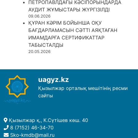
ПЕТРОПАВЛДАҒЫ КӘСІПОРЫНДАРДА
АУДИТ ЖҰМЫСТАРЫ ЖҮРГІЗІЛДІ
09.06.2026
ҚҰРАН КӘРІМ БОЙЫНША ОҚУ
БАҒДАРЛАМАСЫН СӘТТІ АЯҚТАҒАН
ИМАМДАРҒА СЕРТИФИКАТТАР
ТАБЫСТАЛДЫ
20.05.2026
uagyz.kz
Қызылжар орталық мешітінің ресми
сайты
Қызылжар қ., К.Сүтішев көш. 40
8 (7152) 46-34-70
Sko-kmdb@mail.ru