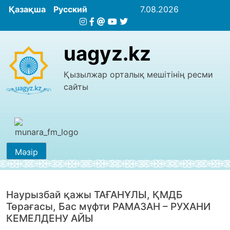
Қазақша
Русский
7.08.2026
uagyz.kz
Қызылжар орталық мешітінің ресми
сайты
Мәзір
Наурызбай қажы ТАҒАНҰЛЫ, ҚМДБ
Төрағасы, Бас мүфти РАМАЗАН – РУХАНИ
КЕМЕЛДЕНУ АЙЫ