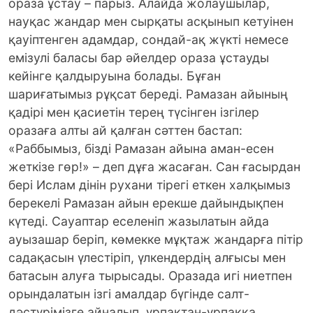
ораза ұстау – парыз. Алайда жолаушылар,
науқас жандар мен сырқаты асқынып кетуінен
қауіптенген адамдар, сондай-ақ жүкті немесе
емізулі баласы бар әйелдер ораза ұстауды
кейінге қалдыруына болады. Бұған
шариғатымыз рұқсат береді. Рамазан айының
қадірі мен қасиетін терең түсінген ізгілер
оразаға алты ай қалған сәттен бастап:
«Раббымыз, бізді Рамазан айына аман-есен
жеткізе гөр!» – деп дұға жасаған. Сан ғасырдан
бері Ислам дінін рухани тірегі еткен халқымыз
берекелі Рамазан айын ерекше дайындықпен
күтеді. Сауаптар еселеніп жазылатын айда
ауызашар беріп, көмекке мұқтаж жандарға пітір
садақасын үлестіріп, үлкендердің алғысы мен
батасын алуға тырысады. Оразада игі ниетпен
орындалатын ізгі амалдар бүгінде салт-
дәстүрімізге айналып, ұрпақтан-ұрпаққа