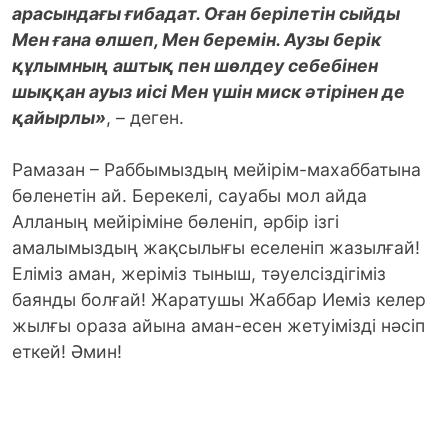
арасындағы ғибадат. Оған берілетін сыйды
Мен ғана өлшеп, Мен беремін. Аузы берік
құлымның аштық пен шөлдеу себебінен
шыққан ауыз иісі Мен үшін миск әтірінен де
қайырлы»
, – деген.
Рамазан – Раббымыздың мейірім-махаббатына
бөленетін ай. Берекелі, сауабы мол айда
Алланың мейіріміне бөленіп, әрбір ізгі
амалымыздың жақсылығы еселеніп жазылғай!
Еліміз аман, жеріміз тыныш, тәуелсіздігіміз
баянды болғай! Жаратушы Жаббар Иеміз келер
жылғы ораза айына аман-есен жетуімізді нәсіп
еткей! Әмин!