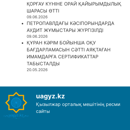
ҚОРҒАУ КҮНІНЕ ОРАЙ ҚАЙЫРЫМДЫЛЫҚ
ШАРАСЫ ӨТТІ
09.06.2026
ПЕТРОПАВЛДАҒЫ КӘСІПОРЫНДАРДА
АУДИТ ЖҰМЫСТАРЫ ЖҮРГІЗІЛДІ
09.06.2026
ҚҰРАН КӘРІМ БОЙЫНША ОҚУ
БАҒДАРЛАМАСЫН СӘТТІ АЯҚТАҒАН
ИМАМДАРҒА СЕРТИФИКАТТАР
ТАБЫСТАЛДЫ
20.05.2026
uagyz.kz
Қызылжар орталық мешітінің ресми
сайты