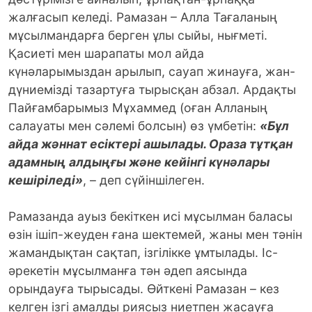
жалғасып келеді. Рамазан – Алла Тағаланың
мұсылмандарға берген ұлы сыйы, нығметі.
Қасиеті мен шарапаты мол айда
күнәларымыздан арылып, сауап жинауға, жан-
дүниемізді тазартуға тырысқан абзал. Ардақты
Пайғамбарымыз Мұхаммед (оған Алланың
салауаты мен сәлемі болсын) өз үмбетін:
«Бұл
айда жәннат есіктері ашылады. Ораза тұтқан
адамның алдыңғы және кейінгі күнәлары
кешіріледі»
, – деп сүйіншілеген.
Рамазанда ауыз бекіткен исі мұсылман баласы
өзін ішіп-жеуден ғана шектемей, жаны мен тәнін
жамандықтан сақтап, ізгілікке ұмтылады. Іс-
әрекетін мұсылманға тән әдеп аясында
орындауға тырысады. Өйткені Рамазан – кез
келген ізгі амалды риясыз ниетпен жасауға