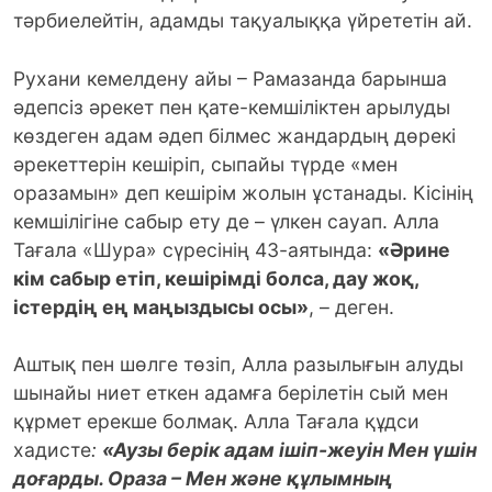
тәрбиелейтін, адамды тақуалыққа үйрететін ай.
Рухани кемелдену айы – Рамазанда барынша
әдепсіз әрекет пен қате-кемшіліктен арылуды
көздеген адам әдеп білмес жандардың дөрекі
әрекеттерін кешіріп, сыпайы түрде «мен
оразамын» деп кешірім жолын ұстанады. Кісінің
кемшілігіне сабыр ету де – үлкен сауап. Алла
Тағала «Шура» сүресінің 43-аятында:
«Әрине
кім сабыр етіп, кешірімді болса, дау жоқ,
істердің ең маңыздысы осы»
, – деген.
Аштық пен шөлге төзіп, Алла разылығын алуды
шынайы ниет еткен адамға берілетін сый мен
құрмет ерекше болмақ. Алла Тағала құдси
хадисте
:
«Аузы берік адам ішіп-жеуін Мен үшін
доғарды. Ораза – Мен және құлымның