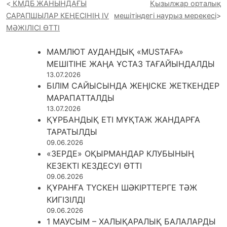
ҚМДБ ЖАНЫНДАҒЫ
Қызылжар орталық
САРАПШЫЛАР КЕҢЕСІНІҢ IV
мешітіндегі наурыз мерекесі
МӘЖІЛІСІ ӨТТІ
МАМЛЮТ АУДАНДЫҚ «MUSTAFA»
МЕШІТІНЕ ЖАҢА ҰСТАЗ ТАҒАЙЫНДАЛДЫ
13.07.2026
БІЛІМ САЙЫСЫНДА ЖЕҢІСКЕ ЖЕТКЕНДЕР
МАРАПАТТАЛДЫ
13.07.2026
ҚҰРБАНДЫҚ ЕТІ МҰҚТАЖ ЖАНДАРҒА
ТАРАТЫЛДЫ
09.06.2026
«ЗЕРДЕ» ОҚЫРМАНДАР КЛУБЫНЫҢ
КЕЗЕКТІ КЕЗДЕСУІ ӨТТІ
09.06.2026
ҚҰРАНҒА ТҮСКЕН ШӘКІРТТЕРГЕ ТӘЖ
КИГІЗІЛДІ
09.06.2026
1 МАУСЫМ – ХАЛЫҚАРАЛЫҚ БАЛАЛАРДЫ