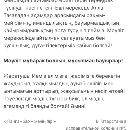
мейрамда пайғамбар өсиеттерін тереңірек
түсінуді нәсіп етсін. Бұл мерекеде Алла
Тағаладан адамдар арасындағы рақым-
мейірімнің, имандылықтың, бауырмалдықтың,
қайырымдылықтың арта түсуін тілейміз. Мәуліт
мерекесінде айтылған салауатымыз бен
құлшылық, дұға-тілектеріміз қабыл болғай!
Мәуліт мүбарак болсын, мұсылман бауырлар!
Жаратушы Иеміз елімізге, жерімізге берекетін
жаудырып, халқымыздың ауызбіршілігі мен
ынтымағын арттырып, жақсылығын нәсіп еткей!
Тәуелсіздігіміздің тұғыры биік, еліміздің
егемендігі баянды болғай! Әмин!
Пайғамбар – менің пірім
В Татарстане в
исправительной колонии №5