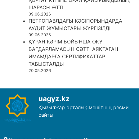
ҚОРҒАУ КҮНІНЕ ОРАЙ ҚАЙЫРЫМДЫЛЫҚ
ШАРАСЫ ӨТТІ
09.06.2026
ПЕТРОПАВЛДАҒЫ КӘСІПОРЫНДАРДА
АУДИТ ЖҰМЫСТАРЫ ЖҮРГІЗІЛДІ
09.06.2026
ҚҰРАН КӘРІМ БОЙЫНША ОҚУ
БАҒДАРЛАМАСЫН СӘТТІ АЯҚТАҒАН
ИМАМДАРҒА СЕРТИФИКАТТАР
ТАБЫСТАЛДЫ
20.05.2026
uagyz.kz
Қызылжар орталық мешітінің ресми
сайты