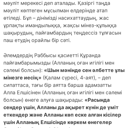
мәуліт мерекесі деп аталады. Қазіргі таңда
мәуліт көптеген мұсылман елдерінде атап
өтіледі. Бұл – дінімізді насихаттаудың, жас
ұрпақты имандылыққа, жақсы мінез-құлыққа
шақырудың, пайғамбардың теңдессіз тұлғасын
паш етудің орайлы бір сәті.
Әлемдердің Раббысы қасиетті Құранда
пайғамбарымызды (Алланың оған игілігі мен
сәлемі болсын):
«Шын мәнінде сен әлбетте ұлы
мінезге иесің»
(Қалам сүресі, 4-аят), – деп
сипаттаса, тағы бір аятта барша адамзатты
Алла Елшісінен (Алланың оған игілігі мен сәлемі
болсын) өнеге алуға шақырады:
«Расында
сендер үшін, Алланы да ақырет күнін де үміт
еткендер және Алланы көп еске алған кісілер
үшін Алланың Елшісінде көркем өнегелер