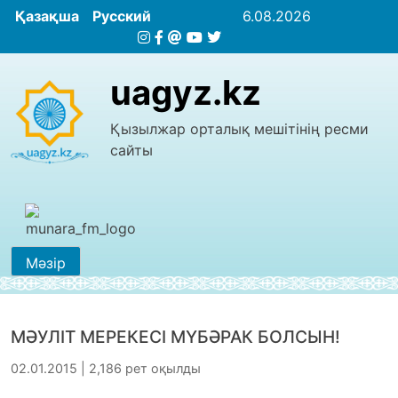
Қазақша
Русский
6.08.2026
uagyz.kz
Қызылжар орталық мешітінің ресми
сайты
Мәзір
МӘУЛІТ МЕРЕКЕСІ МҮБӘРАК БОЛСЫН!
02.01.2015 | 2,186 рет оқылды