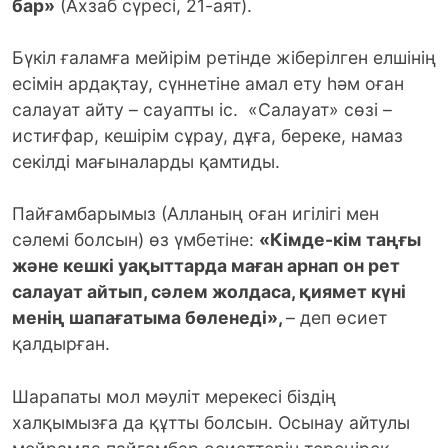
бар»
(Ахзаб сүресі, 21-аят).
Бүкіл ғаламға мейірім ретінде жіберілген елшінің
есімін ардақтау, сүннетіне амал ету һәм оған
салауат айту – сауапты іс. «Салауат» сөзі –
истиғфар, кешірім сұрау, дұға, береке, намаз
секілді мағыналарды қамтиды.
Пайғамбарымыз (Алланың оған игілігі мен
сәлемі болсын) өз үмбетіне:
«
Кімде-кім таңғы
және кешкі уақыттарда маған арнап он рет
салауат айтып, сәлем жолдаса, қиямет күні
менің шапағатыма бөленеді»,
– деп өсиет
қалдырған.
Шарапаты мол мәуліт мерекесі біздің
халқымызға да құтты болсын. Осынау айтулы