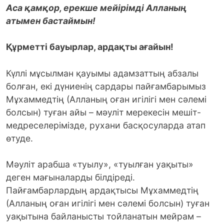
Аса қамқор, ерекше мейірімді Алланың
атымен бастаймын!
Құрметті бауырлар, ардақты ағайын!
Күллі мұсылман қауымы адамзаттың абзалы
болған, екі дүниенің сардары пайғамбарымыз
Мұхаммедтің (Алланың оған игілігі мен сәлемі
болсын) туған айы – мәуліт мерекесін мешіт-
медреселерімізде, рухани басқосуларда атап
өтуде.
Мәуліт арабша «туылу», «туылған уақыты»
деген мағыналарды білдіреді.
Пайғамбарлардың ардақтысы Мұхаммедтің
(Алланың оған игілігі мен сәлемі болсын) туған
уақытына байланысты тойланатын мейрам –