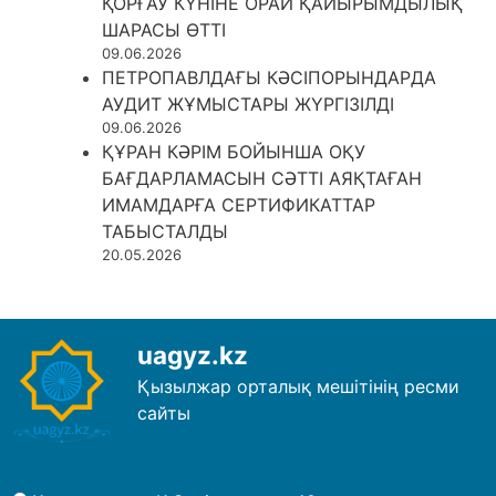
ҚОРҒАУ КҮНІНЕ ОРАЙ ҚАЙЫРЫМДЫЛЫҚ
ШАРАСЫ ӨТТІ
09.06.2026
ПЕТРОПАВЛДАҒЫ КӘСІПОРЫНДАРДА
АУДИТ ЖҰМЫСТАРЫ ЖҮРГІЗІЛДІ
09.06.2026
ҚҰРАН КӘРІМ БОЙЫНША ОҚУ
БАҒДАРЛАМАСЫН СӘТТІ АЯҚТАҒАН
ИМАМДАРҒА СЕРТИФИКАТТАР
ТАБЫСТАЛДЫ
20.05.2026
uagyz.kz
Қызылжар орталық мешітінің ресми
сайты