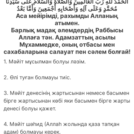
اَلْحَمْدُ للهِ رَبِّ الْعَالَمِينَ وَالصَّلاَةُ وَالسَّلاَمُ عَلَى سَيِّدِنَا
مُحَمَّدٍ وَعَلَى آلِهِ وَأَصْحَابِهِ أَجْمَعِينَ وَأَمَّا بَعْدُ
Аса мейірімді, рахымды Алланың
атымен.
Барлық мадақ әлемдердің Раббысы
Аллаға тән. Адамзаттың асылы
Мұхаммедке, оның отбасы мен
сахабаларына салауат пен сәлем болғай!
1. Мәйiт мұсылман болуы ләзім.
2. Өлi туған болмауы тиіс.
3. Мәйiт денесiнiң жартысынан немесе басымен
бiрге жартысынан көбi яки басымен бiрге жарты
денесi болуы қажет.
4. Мәйiт шәһид (Аллаһ жолында қаза тапқан
адам) болмауы керек.