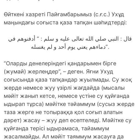
Өйткенi хазреті Пайғамбарымыз (с.ғ.с.) Ухұд
маңындағы соғыста қаза тапқан шәһидтерді:
قال : النبي صلي الله تعالى عليه و سلم : ” أدفنوهم في
دماءهم يعني يوم أحد و لم يغسله”.
“Оларды денелерiндегi қандарымен бiрге
(жумай) жерлеңдер”, – деген. Яғни Ухуд
соғысында қаза тапқандар жуылмады. Су жоқ
жерде немесе жуу үзірлі жағдайда (мысалы
мәйiт жанып кетсе, немесе үстіне су құйғанда
ыдырап тұрса) мәйiтке тәйаммум (сусыз жерде
таза жерге не топыраққа қол соғып алатын
дәрет) жасау – жуу деп есептеледі. Мәйiтке су
құйғанда терiсi ыдырамаса, тайаммум
жасалмайды. Ал мәйіт таяммум жасауға да