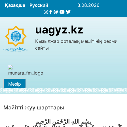
Қазақша
Русский
8.08.2026
uagyz.kz
Қызылжар орталық мешітінің ресми
сайты
Мәзір
Мәйiттi жуу шарттары
بِسْمِ اللهِ الرَّحْمَنِ الرَّحِيمِ