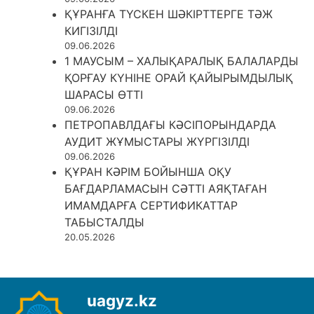
ҚҰРАНҒА ТҮСКЕН ШӘКІРТТЕРГЕ ТӘЖ
КИГІЗІЛДІ
09.06.2026
1 МАУСЫМ – ХАЛЫҚАРАЛЫҚ БАЛАЛАРДЫ
ҚОРҒАУ КҮНІНЕ ОРАЙ ҚАЙЫРЫМДЫЛЫҚ
ШАРАСЫ ӨТТІ
09.06.2026
ПЕТРОПАВЛДАҒЫ КӘСІПОРЫНДАРДА
АУДИТ ЖҰМЫСТАРЫ ЖҮРГІЗІЛДІ
09.06.2026
ҚҰРАН КӘРІМ БОЙЫНША ОҚУ
БАҒДАРЛАМАСЫН СӘТТІ АЯҚТАҒАН
ИМАМДАРҒА СЕРТИФИКАТТАР
ТАБЫСТАЛДЫ
20.05.2026
uagyz.kz