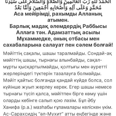
اَلْحَمْدُ للهِ رَبِّ الْعَالَمِينَ وَالصَّلاَةُ وَالسَّلاَمُ عَلَى سَيِّدِنَا
مُحَمَّدٍ وَعَلَى آلِهِ وَأَصْحَابِهِ أَجْمَعِينَ وَأَمَّا بَعْدُ
Аса мейірімді, рахымды Алланың
атымен.
Барлық мадақ әлемдердің Раббысы
Аллаға тән. Адамзаттың асылы
Мұхаммедке, оның отбасы мен
сахабаларына салауат пен сәлем болғай!
Мәйіттің сақалы, шашы таралмайды. Сондай-ақ
мәйiттiң шашы, тырнағы алынбайды, сақал-
мұрты қысқартылмайды, қолтығы мен әуретті
жерлеріндегі түктерiн тазалауға болмайды.
Мәйiт қайтыс болғанда қандай күйде болса, сол
күйiнше жуып жерлеу керек. Егер шашы немесе
тырнағы түсiп қалса, мәйітпен бiрге көму үшін
оларды кебінге салып қою ләзім. Бұл Әбу
Ханифа (р.а.) мазһабы ғұламалары келіскен үкім.
Ас-Сарахсидің “әл-Мухит” атты еңбегінде және