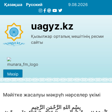
Қазақша
Русский
9.08.2026
uagyz.kz
Қызылжар орталық мешітінің ресми
сайты
Мәзір
Мәйiтке жасалуы мәкрүһ нәрселер үкімі
بِسْمِ اللهِ الرَّحْمَنِ الرَّحِيمِ