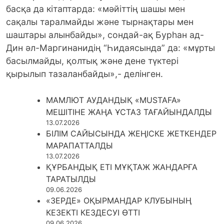
басқа да кітаптарда: «мәйіттің шашы мен
сақалы таралмайды және тырнақтары мен
шаштары алынбайды», сондай-ақ Бурһан ад-
Дин әл-Маргинанидің “Һидаясында” да: «мұрты
басылмайды, қолтық және дене түктері
қырылып тазаланбайды»,- делінген.
МАМЛЮТ АУДАНДЫҚ «MUSTAFA»
МЕШІТІНЕ ЖАҢА ҰСТАЗ ТАҒАЙЫНДАЛДЫ
13.07.2026
БІЛІМ САЙЫСЫНДА ЖЕҢІСКЕ ЖЕТКЕНДЕР
МАРАПАТТАЛДЫ
13.07.2026
ҚҰРБАНДЫҚ ЕТІ МҰҚТАЖ ЖАНДАРҒА
ТАРАТЫЛДЫ
09.06.2026
«ЗЕРДЕ» ОҚЫРМАНДАР КЛУБЫНЫҢ
КЕЗЕКТІ КЕЗДЕСУІ ӨТТІ
09.06.2026