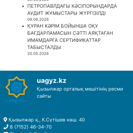
ПЕТРОПАВЛДАҒЫ КӘСІПОРЫНДАРДА
АУДИТ ЖҰМЫСТАРЫ ЖҮРГІЗІЛДІ
09.06.2026
ҚҰРАН КӘРІМ БОЙЫНША ОҚУ
БАҒДАРЛАМАСЫН СӘТТІ АЯҚТАҒАН
ИМАМДАРҒА СЕРТИФИКАТТАР
ТАБЫСТАЛДЫ
20.05.2026
uagyz.kz
Қызылжар орталық мешітінің ресми
сайты
Қызылжар қ., К.Сүтішев көш. 40
8 (7152) 46-34-70