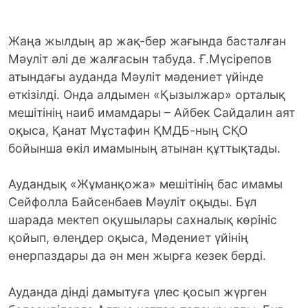
Жаңа жылдың ар жақ-бер жағында басталған
Мәуліт әлі де жалғасын табуда. Ғ.Мүсірепов
атындағы ауданда Мәуліт мәдениет үйінде
өткізілді. Онда алдымен «Қызылжар» орталық
мешітінің наиб имамдары – Айбек Сайдалин аят
оқыса, Қанат Мұстафин ҚМДБ-ның СҚО
бойынша өкіл имамының атынан құттықтады.
Аудандық «Жұманқожа» мешітінің бас имамы
Сейфолла Байсенбаев Мәуліт оқыды. Бұл
шарада мектеп оқушылары сахналық көрініс
қойып, өлеңдер оқыса, Мәдениет үйінің
өнерпаздары да ән мен жырға кезек берді.
Ауданда дінді дамытуға үлес қосып жүрген