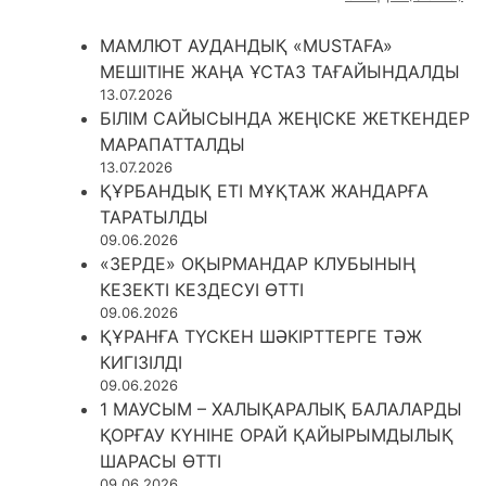
МАМЛЮТ АУДАНДЫҚ «MUSTAFA»
МЕШІТІНЕ ЖАҢА ҰСТАЗ ТАҒАЙЫНДАЛДЫ
13.07.2026
БІЛІМ САЙЫСЫНДА ЖЕҢІСКЕ ЖЕТКЕНДЕР
МАРАПАТТАЛДЫ
13.07.2026
ҚҰРБАНДЫҚ ЕТІ МҰҚТАЖ ЖАНДАРҒА
ТАРАТЫЛДЫ
09.06.2026
«ЗЕРДЕ» ОҚЫРМАНДАР КЛУБЫНЫҢ
КЕЗЕКТІ КЕЗДЕСУІ ӨТТІ
09.06.2026
ҚҰРАНҒА ТҮСКЕН ШӘКІРТТЕРГЕ ТӘЖ
КИГІЗІЛДІ
09.06.2026
1 МАУСЫМ – ХАЛЫҚАРАЛЫҚ БАЛАЛАРДЫ
ҚОРҒАУ КҮНІНЕ ОРАЙ ҚАЙЫРЫМДЫЛЫҚ
ШАРАСЫ ӨТТІ
09.06.2026