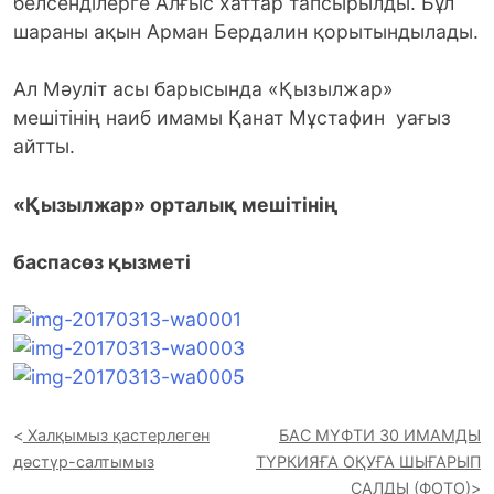
белсенділерге Алғыс хаттар тапсырылды. Бұл
шараны ақын Арман Бердалин қорытындылады.
Ал Мәуліт асы барысында «Қызылжар»
мешітінің наиб имамы Қанат Мұстафин уағыз
айтты.
«Қызылжар» орталық мешітінің
баспасөз қызметі
Халқымыз қастерлеген
БАС МҮФТИ 30 ИМАМДЫ
дәстүр-салтымыз
ТҮРКИЯҒА ОҚУҒА ШЫҒАРЫП
САЛДЫ (ФОТО)