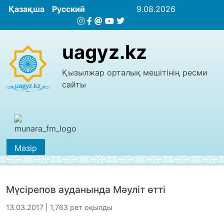
Қазақша
Русский
9.08.2026
uagyz.kz
Қызылжар орталық мешітінің ресми
сайты
Мәзір
Мүсірепов ауданында Мәуліт өтті
13.03.2017 | 1,763 рет оқылды