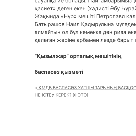
сауапқа ие болады. Пайғамбарымыз (
қасиет» деген екен (хадисті Әбу Һүра
Жақында «Нұр» мешіті Петропавл қа
Батырашов Наил Қадырұлына мүгедект
алмайтын ол бұл көмекке дән риза екен
қалаған жеріне арбамен лезде барып 
“Қызылжар” орталық мешітінің
баспасөз қызметі
ҚМДБ БАСПАСӨЗ ХАТШЫЛАРЫНЫҢ БАСҚОС
НЕ ІСТЕУ КЕРЕК? (ФОТО)