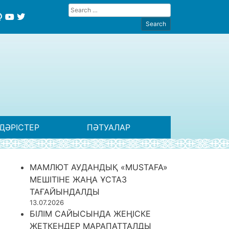
ДӘРІСТЕР
ПӘТУАЛАР
МАМЛЮТ АУДАНДЫҚ «MUSTAFA»
МЕШІТІНЕ ЖАҢА ҰСТАЗ
ТАҒАЙЫНДАЛДЫ
13.07.2026
БІЛІМ САЙЫСЫНДА ЖЕҢІСКЕ
ЖЕТКЕНДЕР МАРАПАТТАЛДЫ