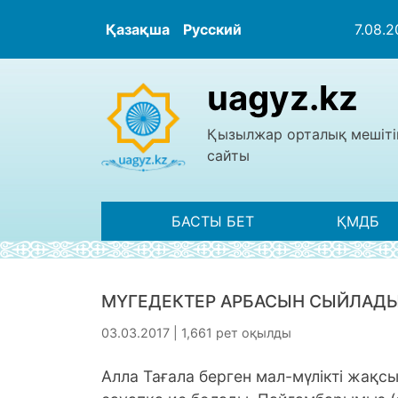
Қазақша
Русский
7.08.
uagyz.kz
Қызылжар орталық мешіті
сайты
БАСТЫ БЕТ
ҚМДБ
МҮГЕДЕКТЕР АРБАСЫН СЫЙЛАД
03.03.2017 | 1,661 рет оқылды
Алла Тағала берген мал-мүлікті жақ