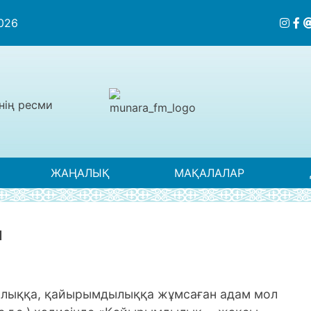
2026
нің ресми
ЖАҢАЛЫҚ
МАҚАЛАЛАР
Ы
сылыққа, қайырымдылыққа жұмсаған адам мол