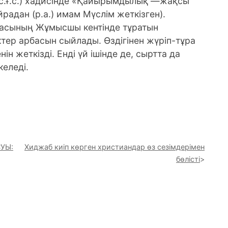
с.ғ.с.) хадисінде «Қайырымдылық —жақсы
йрадан (р.а.) имам Мүслім жеткізген).
ласының Жұмысшы кентінде тұратын
ер арбасын сыйлады. Өздігінен жүріп-тұра
ін жеткізді. Енді үй ішінде де, сыртта да
келеді.
УЫ:
Хиджаб киіп көрген христиандар өз сезімдерімен
бөлісті