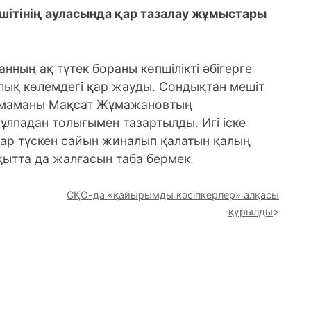
тінің ауласында қар тазалау жұмыстары
анның ақ түтек бораны көпшілікті әбігерге
йлық көлемдегі қар жауды. Сондықтан мешіт
ң маманы Мақсат Жұмажановтың
лпадан толығымен тазартылды. Игі іске
Қар түскен сайын жиналып қалатын қалың
ытта да жалғасын таба бермек.
СҚО-да «қайырымды кәсіпкерлер» алқасы
құрылды