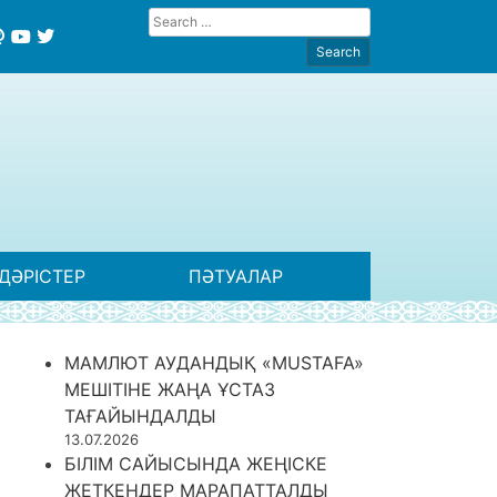
ДӘРІСТЕР
ПӘТУАЛАР
МАМЛЮТ АУДАНДЫҚ «MUSTAFA»
МЕШІТІНЕ ЖАҢА ҰСТАЗ
ТАҒАЙЫНДАЛДЫ
13.07.2026
БІЛІМ САЙЫСЫНДА ЖЕҢІСКЕ
ЖЕТКЕНДЕР МАРАПАТТАЛДЫ