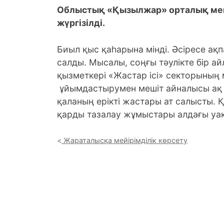
Облыстық «Қызылжар» орталық меші
жүргізілді.
Биыл қыс қаһарына мінді. Әсіресе ақп
салды. Мысалы, соңғы тәулікте бір а
қызметкері «Жастар ісі» секторыны
ұйымдастырумен мешіт айналысы ақ ұ
қаланың ерікті жастары ат салысты. 
қарды тазалау жұмыстары алдағы уақ
Жараталысқа мейірімділік көрсету