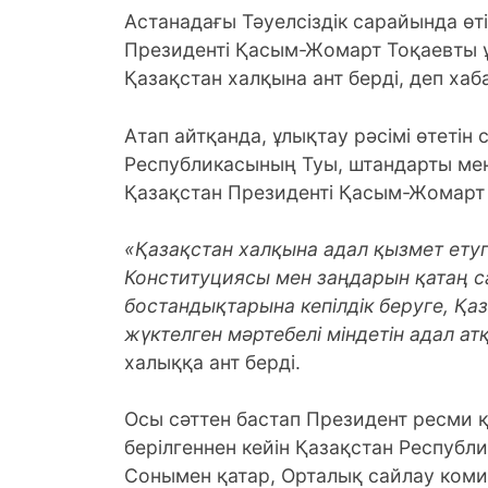
Астанадағы Тәуелсіздік сарайында өт
Президенті Қасым-Жомарт Тоқаевты 
Қазақстан халқына ант берді, деп хаб
Атап айтқанда, ұлықтау рәсімі өтетін
Республикасының Туы, штандарты мен 
Қазақстан Президенті Қасым-Жомарт 
«Қазақстан халқына адал қызмет ету
Конституциясы мен заңдарын қатаң с
бостандықтарына кепiлдiк беруге, Қа
жүктелген мәртебелi мiндетiн адал ат
халыққа ант берді.
Осы сәттен бастап Президент ресми қ
берiлгеннен кейiн Қазақстан Республ
Сонымен қатар, Орталық сайлау ком