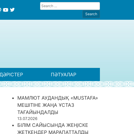
ДӘРІСТЕР
ПӘТУАЛАР
МАМЛЮТ АУДАНДЫҚ «MUSTAFA»
МЕШІТІНЕ ЖАҢА ҰСТАЗ
ТАҒАЙЫНДАЛДЫ
13.07.2026
БІЛІМ САЙЫСЫНДА ЖЕҢІСКЕ
ЖЕТКЕНДЕР МАРАПАТТАЛДЫ