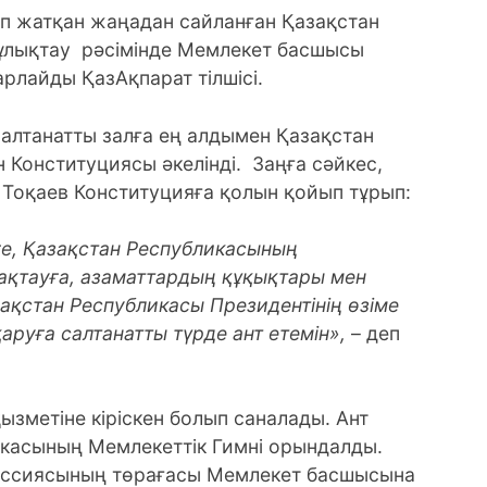
іп жатқан жаңадан сайланған Қазақстан
ұлықтау рәсімінде Мемлекет басшысы
арлайды ҚазАқпарат тілшісі.
 салтанатты залға ең алдымен Қазақстан
Конституциясы әкелінді. Заңға сәйкес,
Тоқаев Конституцияға қолын қойып тұрып:
ге, Қазақстан Республикасының
ақтауға, азаматтардың құқықтары мен
зақстан Республикасы Президентiнiң өзiме
қаруға салтанатты түрде ант етемiн»,
– деп
ызметiне кiрiскен болып саналады. Ант
икасының Мемлекеттiк Гимнi орындалды.
иссиясының төрағасы Мемлекет басшысына