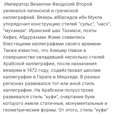
Император Византии Феодосий Второй
увлекался латинской и греческой
каллиграфией. Вязирь аббасидов ибн Мукла
упорядочил конструкцию стилей “сульс”, “насх”,
“мухаккак”. Иранский шах Тахмаси, поэты
Хафиз, Абдурахман Жами славились
блестящими каллиграфами своего времени.
Также известно, что Алишер Навои в
совершенстве овладевший несколько стилей
Арабской каллиграфии, после назначения
вязирем в 1472 году, содействовал школам
каллиграфии в Герате и Мешхеде. В разных
регионах развивался тот или иной стиль
каллиграфии. На Арабском полуострове
развивался стиль “куфи”, очертание букв
которого имели статичные, монументальные и
геометрические формы. От этого, стиль “куфи”