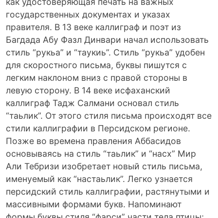
как удостоверяющая печать на важных
государственных документах и указах
правителя. В 13 веке каллиграф и поэт из
Багдада Абу Фазл Динвари начал использовать
стиль “рукьа” и “таукиь”. Стиль “рукьа” удобен
для скоростного письма, буквы пишутся с
легким наклоном вниз с правой стороны в
левую сторону. В 14 веке исфаханский
каллиграф Тадж Салмани основал стиль
“таьлик”. От этого стиля письма происходят все
стили каллиграфии в Персидском регионе.
Позже во времена правления Аббасидов
основываясь на стиль “таьлик” и “насх” Мир
Али Тебризи изобретает новый стиль письма,
именуемый как “настаьлик”. Легко узнается
персидский стиль каллиграфии, растянутыми и
массивными формами букв. Напоминают
формы буквы стиля “фарси” части тела птицы;