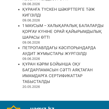
09.06.2026
ҚҰРАНҒА ТҮСКЕН ШӘКІРТТЕРГЕ ТӘЖ
КИГІЗІЛДІ
09.06.2026
1 МАУСЫМ – ХАЛЫҚАРАЛЫҚ БАЛАЛАРДЫ
ҚОРҒАУ КҮНІНЕ ОРАЙ ҚАЙЫРЫМДЫЛЫҚ
ШАРАСЫ ӨТТІ
09.06.2026
ПЕТРОПАВЛДАҒЫ КӘСІПОРЫНДАРДА
АУДИТ ЖҰМЫСТАРЫ ЖҮРГІЗІЛДІ
09.06.2026
ҚҰРАН КӘРІМ БОЙЫНША ОҚУ
БАҒДАРЛАМАСЫН СӘТТІ АЯҚТАҒАН
ИМАМДАРҒА СЕРТИФИКАТТАР
ТАБЫСТАЛДЫ
20.05.2026
uagyz.kz