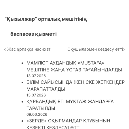
“Қызылжар” орталық мешітінің
баспасөз қызметі
Жас ұрпаққа насихат
Оқушылармен кездесу өтті
МАМЛЮТ АУДАНДЫҚ «MUSTAFA»
МЕШІТІНЕ ЖАҢА ҰСТАЗ ТАҒАЙЫНДАЛДЫ
13.07.2026
БІЛІМ САЙЫСЫНДА ЖЕҢІСКЕ ЖЕТКЕНДЕР
МАРАПАТТАЛДЫ
13.07.2026
ҚҰРБАНДЫҚ ЕТІ МҰҚТАЖ ЖАНДАРҒА
ТАРАТЫЛДЫ
09.06.2026
«ЗЕРДЕ» ОҚЫРМАНДАР КЛУБЫНЫҢ
КЕЗЕКТІ КЕЗДЕСУІ ӨТТІ