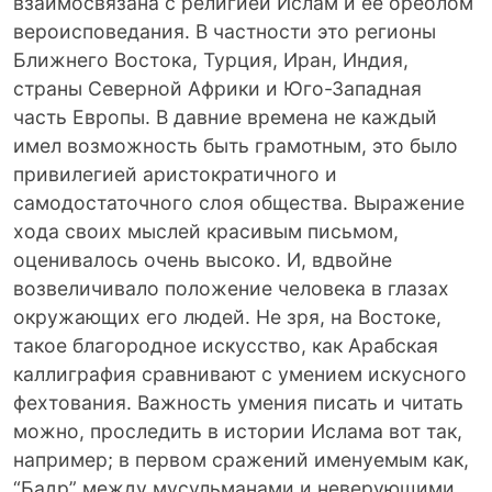
взаимосвязана с религией Ислам и её ореолом
вероисповедания. В частности это регионы
Ближнего Востока, Турция, Иран, Индия,
страны Северной Африки и Юго-Западная
часть Европы. В давние времена не каждый
имел возможность быть грамотным, это было
привилегией аристократичного и
самодостаточного слоя общества. Выражение
хода своих мыслей красивым письмом,
оценивалось очень высоко. И, вдвойне
возвеличивало положение человека в глазах
окружающих его людей. Не зря, на Востоке,
такое благородное искусство, как Арабская
каллиграфия сравнивают с умением искусного
фехтования. Важность умения писать и читать
можно, проследить в истории Ислама вот так,
например; в первом сражений именуемым как,
“Бадр” между мусульманами и неверующими,