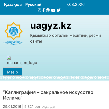
Қазақша
Русский
7.08.2026
uagyz.kz
Қызылжар орталық мешітінің ресми
сайты
Мәзір
“Каллиграфия – сакральное искусство
Ислама”
29.01.2016 | 5,321 рет оқылды