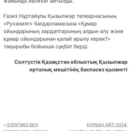
жайында насихат айтылды.
Ғазиз Нұртайұлы Қызылжар телеарнасының
«Руханият» бағдарламасына «Құмар
ойындарының зардаптарының алдын алу және
құмар ойындарынан қалай арылу керек?»
тақырыбы бойынша сұқбат берді.
Солтүстік Қазақстан облыстық Қызылжар
орталық мешітінің баспасөз қызметі
ЕЛДІГІМІЗ БЕН
ҚҰРБАН АЙТ-2024: