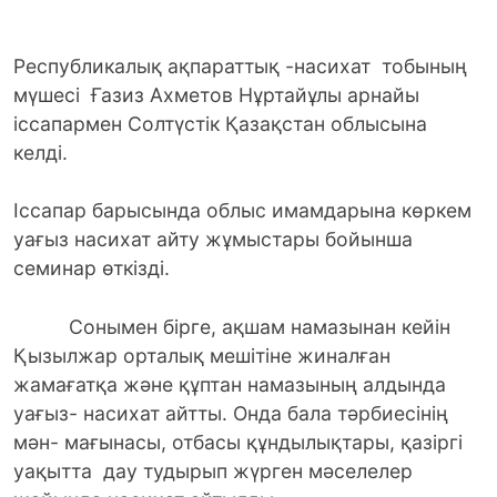
Республикалық ақпараттық -насихат тобының
мүшесі Ғазиз Ахметов Нұртайұлы арнайы
іссапармен Солтүстік Қазақстан облысына
келді.
Іссапар барысында облыс имамдарына көркем
уағыз насихат айту жұмыстары бойынша
семинар өткізді.
Сонымен бірге, ақшам намазынан кейін
Қызылжар орталық мешітіне жиналған
жамағатқа және құптан намазының алдында
уағыз- насихат айтты. Онда бала тәрбиесінің
мән- мағынасы, отбасы құндылықтары, қазіргі
уақытта дау тудырып жүрген мәселелер