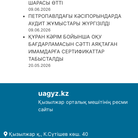
ШАРАСЫ ӨТТІ
09.06.2026
ПЕТРОПАВЛДАҒЫ КӘСІПОРЫНДАРДА
АУДИТ ЖҰМЫСТАРЫ ЖҮРГІЗІЛДІ
09.06.2026
ҚҰРАН КӘРІМ БОЙЫНША ОҚУ
БАҒДАРЛАМАСЫН СӘТТІ АЯҚТАҒАН
ИМАМДАРҒА СЕРТИФИКАТТАР
ТАБЫСТАЛДЫ
20.05.2026
uagyz.kz
Қызылжар орталық мешітінің ресми
сайты
Қызылжар қ., К.Сүтішев көш. 40