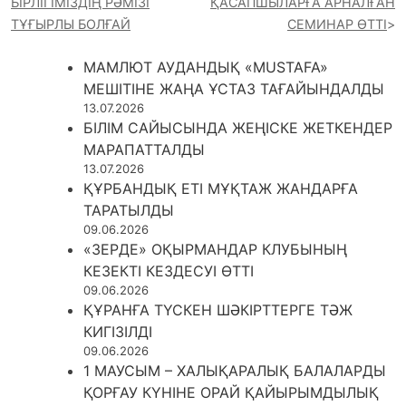
БІРЛІГІМІЗДІҢ РӘМІЗІ
ҚАСАПШЫЛАРҒА АРНАЛҒАН
ТҰҒЫРЛЫ БОЛҒАЙ
СЕМИНАР ӨТТІ
МАМЛЮТ АУДАНДЫҚ «MUSTAFA»
МЕШІТІНЕ ЖАҢА ҰСТАЗ ТАҒАЙЫНДАЛДЫ
13.07.2026
БІЛІМ САЙЫСЫНДА ЖЕҢІСКЕ ЖЕТКЕНДЕР
МАРАПАТТАЛДЫ
13.07.2026
ҚҰРБАНДЫҚ ЕТІ МҰҚТАЖ ЖАНДАРҒА
ТАРАТЫЛДЫ
09.06.2026
«ЗЕРДЕ» ОҚЫРМАНДАР КЛУБЫНЫҢ
КЕЗЕКТІ КЕЗДЕСУІ ӨТТІ
09.06.2026
ҚҰРАНҒА ТҮСКЕН ШӘКІРТТЕРГЕ ТӘЖ
КИГІЗІЛДІ
09.06.2026
1 МАУСЫМ – ХАЛЫҚАРАЛЫҚ БАЛАЛАРДЫ
ҚОРҒАУ КҮНІНЕ ОРАЙ ҚАЙЫРЫМДЫЛЫҚ