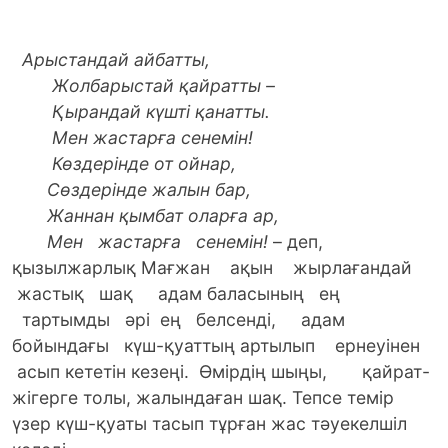
Арыстандай айбатты,
Жолбарыстай қайратты –
Қырандай күштi қанатты.
Мен жастарға сенемiн!
Көздерiнде от ойнар,
Сөздерiнде жалын бар,
Жаннан қымбат оларға ар,
Мен жастарға сенемiн!
– деп,
қызылжарлық Мағжан ақын жырлағандай
жастық шақ адам баласының ең
тартымды әрі ең белсенді, адам
бойындағы күш-қуаттың артылып ернеуінен
асып кететін кезеңі. Өмірдің шыңы, қайрат-
жігерге толы, жалындаған шақ. Тепсе темір
үзер күш-қуаты тасып тұрған жас тәуекелшіл