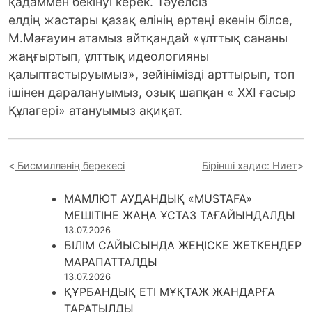
қадаммен бекінуі керек. Тәуелсіз
елдің жастары қазақ елінің ертеңі екенін білсе,
М.Мағауин атамыз айтқандай «ұлттық сананы
жаңғыртып, ұлттық идеологияны
қалыптастыруымыз», зейінімізді арттырып, топ
ішінен даралануымыз, озық шапқан « XXI ғасыр
Құлагері» атануымыз ақиқат.
Бисмилләнің берекесі
Бірінші хадис: Ниет
МАМЛЮТ АУДАНДЫҚ «MUSTAFA»
МЕШІТІНЕ ЖАҢА ҰСТАЗ ТАҒАЙЫНДАЛДЫ
13.07.2026
БІЛІМ САЙЫСЫНДА ЖЕҢІСКЕ ЖЕТКЕНДЕР
МАРАПАТТАЛДЫ
13.07.2026
ҚҰРБАНДЫҚ ЕТІ МҰҚТАЖ ЖАНДАРҒА
ТАРАТЫЛДЫ