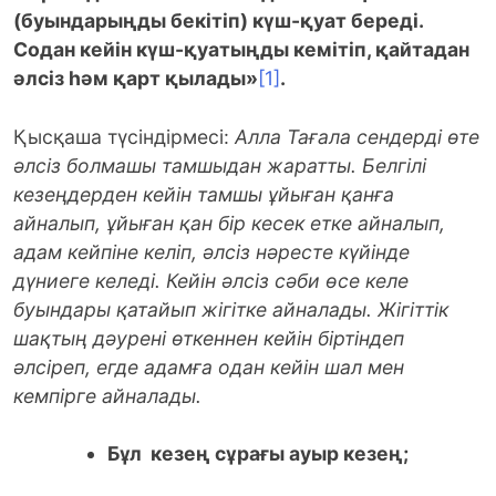
(буындарыңды бекітіп) күш-қуат береді.
Содан кейін күш-қуатыңды кемітіп, қайтадан
әлсіз һәм қарт қылады»
[1]
.
Қысқаша түсіндірмесі:
Алла Тағала сендерді өте
әлсіз болмашы тамшыдан жаратты. Белгілі
кезеңдерден кейін тамшы ұйыған қанға
айналып, ұйыған қан бір кесек етке айналып,
адам кейпіне келіп, әлсіз нәресте күйінде
дүниеге келеді. Кейін әлсіз сәби өсе келе
буындары қатайып жігітке айналады. Жігіттік
шақтың дәурені өткеннен кейін біртіндеп
әлсіреп, егде адамға одан кейін шал мен
кемпірге айналады.
Бұл кезең сұрағы ауыр кезең;