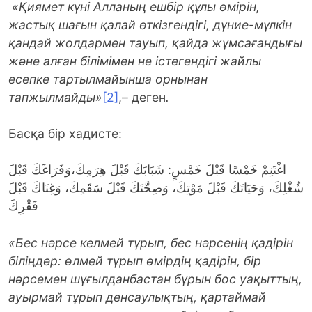
«Қиямет күні Алла
н
ың ешбір құлы өмірін,
жастық шағын қалай өткізгендігі, дүние-мүлкін
қандай жолдармен тауып, қайда жұмсағандығы
және алған білімімен не істегендігі жайлы
есепке тартылмайынша орнынан
тапжылмайды»
[2]
,–
деген
.
Басқа бір хадисте:
اغْتَنِمْ خَمْسًا قَبْلَ خَمْسٍ: شَبَابَكَ قَبْلَ هِرَمِكَ،وَفَرَاغَكَ قَبْلَ
شُغْلِكَ، وَحَيَاتَكَ قَبْلَ مَوْتِكَ، وَصِحَّتَكَ قَبْلَ سَقَمِكَ، وَغِنَاكَ قَبْلَ
فَقْرِكَ
«Бес нәрсе келмей тұрып, бес нәрсенің қадірін
біліңдер: өлмей тұрып өмірдің қадірін, бір
нәрсемен шұғылданбастан бұрын бос уақыттың,
ауырмай тұрып денсаулықтың, қартаймай