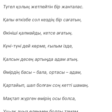
Түгел қолың жетпейтiн бiр жанталас.
Қапы өткiзбе сол кездiң бiр сағатын,
Өкiнiшi қалмайды, кетсе ағатың.
Күнi-түнi дей көpмe, ғылым iзде,
Қалсын десең артыңда адам атың.
Өмiрдiң басы – бала, ортасы – адам,
Қартайып, шал болған соң кеттi шамаң.
Мақтап жүрген өмiрiң осы болса,
Үш-ақ ауыз өлеңмен болды тамам.