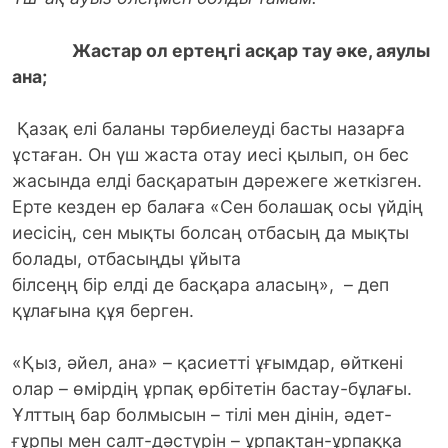
Жастар ол ертеңгі асқар тау әке, аяулы
ана;
Қазақ елі баланы тәрбиелеуді басты назарға
ұстаған. Он үш жаста отау иесі қылып, он бес
жасында елді басқаратын дәрежеге жеткізген.
Ерте кезден ер балаға «Сен болашақ осы үйдің
иесісің, сен мықты болсаң отбасың да мықты
болады, отбасыңды ұйыта
білсеңң бір елді де басқара аласың», – деп
құлағына құя берген.
«Қыз, әйел, ана» – қасиетті ұғымдар, өйткені
олар – өмірдің ұрпақ өрбітетін бастау-бұлағы.
Ұлттың бар болмысын – тілі мен дінін, әдет-
ғұрпы мен салт-дәстүрін – ұрпақтан-ұрпаққа