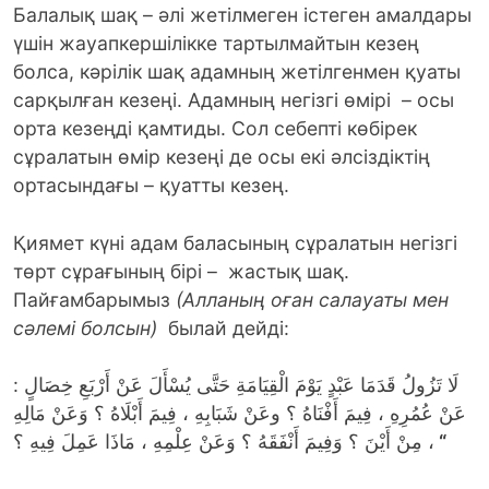
Балалық шақ – әлі жетілмеген істеген амалдары
үшін жауапкершілікке тартылмайтын кезең
болса, кәрілік шақ адамның жетілгенмен қуаты
сарқылған кезеңі. Адамның негізгі өмірі – осы
орта кезеңді қамтиды. Сол себепті көбірек
сұралатын өмір кезеңі де осы екі әлсіздіктің
ортасындағы – қуатты кезең.
Қиямет күні адам баласының сұралатын негізгі
төрт сұрағының бірі – жастық шақ.
Пайғамбарымыз
(Алланың оған салауаты мен
сәлемі болсын)
былай дейді:
لَا تَزُولُ قَدَمَا عَبْدٍ يَوْمَ الْقِيَامَةِ حَتَّى يُسْأَلَ عَنْ أَرْبَعِ خِصَالٍ :
عَنْ عُمُرِهِ ، فِيمَ أَفْنَاهُ ؟ وعَنْ شَبَابِهِ ، فِيمَ أَبْلَاهُ ؟ وَعَنْ مَالِهِ
، مِنْ أَيْنَ ؟ وَفِيمَ أَنْفَقَهُ ؟ وَعَنْ عِلْمِهِ ، مَاذَا عَمِلَ فِيهِ ؟
“