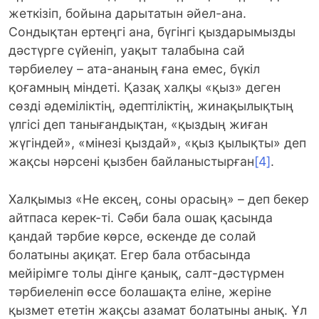
жеткізіп, бойына дарытатын әйел-ана.
Сондықтан ертеңгі ана, бүгінгі қыздарымызды
дәстүрге сүйеніп, уақыт талабына сай
тәрбиелеу – ата-ананың ғана емес, бүкіл
қоғамның міндеті. Қазақ халқы «қыз» деген
сөзді әдеміліктің, әдептіліктің, жинақылықтың
үлгісі деп танығандықтан, «қыздың жиған
жүгіндей», «мінезі қыздай», «қыз қылықты» деп
жақсы нәрсені қызбен байланыстырған
[4]
.
Халқымыз «Не ексең, соны орасың» – деп бекер
айтпаса керек-ті. Сәби бала ошақ қасында
қандай тәрбие көрсе, өскенде де солай
болатыны ақиқат. Егер бала отбасында
мейірімге толы дінге қанық, салт-дәстүрмен
тәрбиеленіп өссе болашақта еліне, жеріне
қызмет ететін жақсы азамат болатыны анық. Ұл