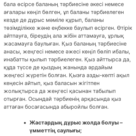
бала өсірсе баланың тәрбиесіне әкесі немесе
ағалары көңіл бөлген, ұл баланы тәрбиелеген
кезде де дұрыс мәміле құрып, баланы
төзімділікке және еңбекке баулып өсірген. Өтірік
айтпауға, біреудің ала жібін аттамауға, ұрлық
жасамауға баулыған. Қыз баланың тәрбиесіне
анасы, жеңгесі немесе әжесі көңіл бөліп ибалы,
инабатты қылып тәрбиелеген. Қыз айттырса да,
құда түссе де қыздың жанында әрдайым
жеңгесі жүретін болған. Қызға азды-көпті ақыл
кеңесін айтып, қыз баласын жігітпен
жолықтырса да жеңгесі қасынан табылып
отырған. Осындай тәрбиенің арқасында қыз
аттаған босағасында абыройлы болған.
Жастардың дұрыс жолда болуы –
үмметтің саулығы;