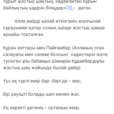
тұрып жастық шақтың, кедейліктен бұрын
байлықтың қадірін біліңдер»
[3]
,–
деген.
Алла өмірді қалай өткізгенін жалпылай
сұрауымен қатар соның ішінде жастық шаққа
арнайы тоқталған.
Құран аяттары мен Пайғамбар
(Алланың оған
салауаты мен сәлемі болсын)
хадистерін жете
түсінген ұлы бабамыз Шәкәрім Құдайбердіұлы
жастық шақ жайында былай дейді:
Yш-ақ түрлi өмiр бар: бәрi де – мас,
Бiр рәуiштi болады шал менен жас.
Ең керектi дегенiң – ортаншы өмiр,