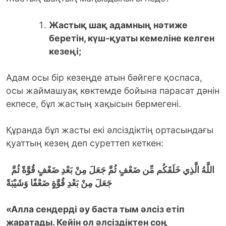
Жастық шақ адамның нәтиже
беретін, күш-қуаты кемеліне келген
кезеңі;
Адам осы бір кезеңде атын бәйгеге қоспаса,
осы жаймашуақ көктемде бойына парасат дәнін
екпесе, бұл жастың хақысын бермегені.
Құранда бұл жасты екі әлсіздіктің ортасындағы
қуаттың кезең деп суреттеп кеткен:
اللَّهُ الَّذِي خَلَقَكُم مِّن ضَعْفٍ ثُمَّ جَعَلَ مِنْ بَعْدِ ضَعْفٍ قُوَّةً ثُمَّ
جَعَلَ مِنْ بَعْدِ قُوَّةٍ ضَعْفًا وَشَيْبَةً
«Алла сендерді әу баста тым әлсіз етіп
жаратады. Кейін ол әлсіздіктен соң