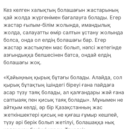
Кез келген халықтың болашағын жастарының
қай жолда жүргенімен бағалауға болады. Егер
жастар ғылым-білім жолында, имандылық
жолда, салауатты өмір салтын ұстану жолында
болса, онда ол елдің болашағы бар. Егер
жастар жастықпен мас болып, нәпсі жетегінде
азғындыққа белшесінен батса, ондай елдің
болашағы жоқ.
«Қайыңның қырық бұтағы болады. Алайда, сол
қырық бұтақтың ішіндегі біреуі ғана пайдаға
асар түзу таяқ болады, ал қалғандары жәй ғана
саптыаяқ пен қисық таяқ болады». Мұнымен не
айтқым келді, әр бір Қазақстанның жас
жеткіншектері қисық не қиғаш ғұмыр кешпей,
түзу әрі берік болып жетілуі, болашаққа нық