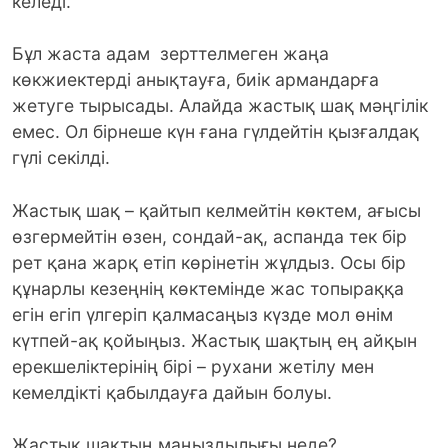
келеді.
Бұл жаста адам зерттелмеген жаңа
көкжиектерді анықтауға, биік армандарға
жетуге тырысады. Алайда жастық шақ мәңгілік
емес. Ол бірнеше күн ғана гүлдейтін қызғалдақ
гүлі секілді.
Жастық шақ – қайтып келмейтін көктем, ағысы
өзгермейтін өзен, сондай-ақ, аспанда тек бір
рет қана жарқ етіп көрінетін жұлдыз. Осы бір
құнарлы кезеңнің көктемінде жас топыраққа
егін егіп үлгеріп қалмасаңыз күзде мол өнім
күтпей-ақ қойыңыз. Жастық шақтың ең айқын
ерекшеліктерінің бірі – рухани жетілу мен
кемелдікті қабылдауға дайын болуы.
Жастық шақтың маңыздылығы неде?