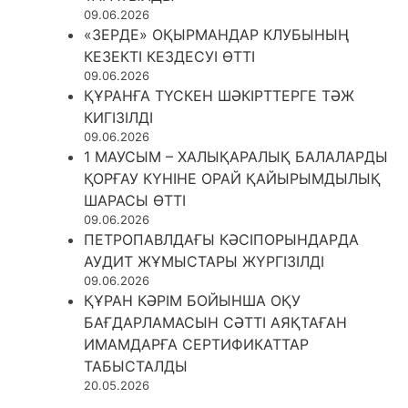
09.06.2026
«ЗЕРДЕ» ОҚЫРМАНДАР КЛУБЫНЫҢ
КЕЗЕКТІ КЕЗДЕСУІ ӨТТІ
09.06.2026
ҚҰРАНҒА ТҮСКЕН ШӘКІРТТЕРГЕ ТӘЖ
КИГІЗІЛДІ
09.06.2026
1 МАУСЫМ – ХАЛЫҚАРАЛЫҚ БАЛАЛАРДЫ
ҚОРҒАУ КҮНІНЕ ОРАЙ ҚАЙЫРЫМДЫЛЫҚ
ШАРАСЫ ӨТТІ
09.06.2026
ПЕТРОПАВЛДАҒЫ КӘСІПОРЫНДАРДА
АУДИТ ЖҰМЫСТАРЫ ЖҮРГІЗІЛДІ
09.06.2026
ҚҰРАН КӘРІМ БОЙЫНША ОҚУ
БАҒДАРЛАМАСЫН СӘТТІ АЯҚТАҒАН
ИМАМДАРҒА СЕРТИФИКАТТАР
ТАБЫСТАЛДЫ
20.05.2026