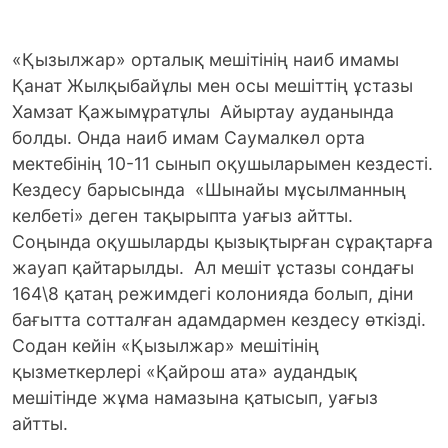
«Қызылжар» орталық мешітінің наиб имамы
Қанат Жылқыбайұлы мен осы мешіттің ұстазы
Хамзат Қажымұратұлы Айыртау ауданында
болды. Онда наиб имам Саумалкөл орта
мектебінің 10-11 сынып оқушыларымен кездесті.
Кездесу барысында «Шынайы мұсылманның
келбеті» деген тақырыпта уағыз айтты.
Соңында оқушыларды қызықтырған сұрақтарға
жауап қайтарылды. Ал мешіт ұстазы сондағы
164\8 қатаң режимдегі колонияда болып, діни
бағытта сотталған адамдармен кездесу өткізді.
Содан кейін «Қызылжар» мешітінің
қызметкерлері «Қайрош ата» аудандық
мешітінде жұма намазына қатысып, уағыз
айтты.