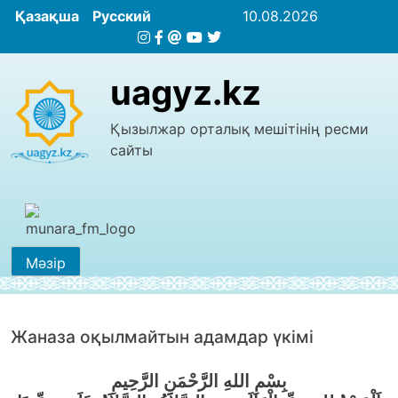
Қазақша
Русский
10.08.2026
uagyz.kz
Қызылжар орталық мешітінің ресми
сайты
Мәзір
Жаназа оқылмайтын адамдар үкімі
بِسْمِ اللهِ الرَّحْمَنِ الرَّحِيمِ