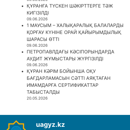
ҚҰРАНҒА ТҮСКЕН ШӘКІРТТЕРГЕ ТӘЖ
КИГІЗІЛДІ
09.06.2026
1 МАУСЫМ – ХАЛЫҚАРАЛЫҚ БАЛАЛАРДЫ
ҚОРҒАУ КҮНІНЕ ОРАЙ ҚАЙЫРЫМДЫЛЫҚ
ШАРАСЫ ӨТТІ
09.06.2026
ПЕТРОПАВЛДАҒЫ КӘСІПОРЫНДАРДА
АУДИТ ЖҰМЫСТАРЫ ЖҮРГІЗІЛДІ
09.06.2026
ҚҰРАН КӘРІМ БОЙЫНША ОҚУ
БАҒДАРЛАМАСЫН СӘТТІ АЯҚТАҒАН
ИМАМДАРҒА СЕРТИФИКАТТАР
ТАБЫСТАЛДЫ
20.05.2026
uagyz.kz