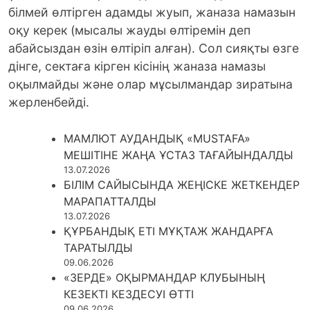
бiлмей өлтiрген адамды жуып, жаназа намазын
оқу керек (мысалы жауды өлтiремiн деп
абайсыздан өзiн өлтiрiп алған). Сол сияқты өзге
дінге, сектаға кірген кісінің жаназа намазы
оқылмайды және олар мұсылмандар зиратына
жерленбейді.
МАМЛЮТ АУДАНДЫҚ «MUSTAFA»
МЕШІТІНЕ ЖАҢА ҰСТАЗ ТАҒАЙЫНДАЛДЫ
13.07.2026
БІЛІМ САЙЫСЫНДА ЖЕҢІСКЕ ЖЕТКЕНДЕР
МАРАПАТТАЛДЫ
13.07.2026
ҚҰРБАНДЫҚ ЕТІ МҰҚТАЖ ЖАНДАРҒА
ТАРАТЫЛДЫ
09.06.2026
«ЗЕРДЕ» ОҚЫРМАНДАР КЛУБЫНЫҢ
КЕЗЕКТІ КЕЗДЕСУІ ӨТТІ
09.06.2026