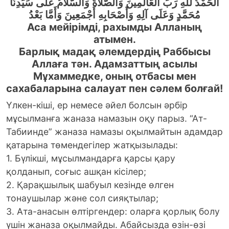
اَلْحَمْدُ للهِ رَبِّ الْعَالَمِينَ وَالصَّلاَةُ وَالسَّلاَمُ عَلَى سَيِّدِنَا
مُحَمَّدٍ وَعَلَى آلِهِ وَأَصْحَابِهِ أَجْمَعِينَ وَأَمَّا بَعْدُ
Аса мейірімді, рахымды Алланың
атымен.
Барлық мадақ әлемдердің Раббысы
Аллаға тән. Адамзаттың асылы
Мұхаммедке, оның отбасы мен
сахабаларына салауат пен сәлем болғай!
Үлкен-кiшi, ер немесе әйел болсын әрбiр
мұсылманға жаназа намазын оқу парыз. “Ат-
Табиинде” жаназа намазы оқылмайтын адамдар
қатарына төмендегілер жатқызылады:
1. Бүлікші, мұсылмандарға қарсы қару
қолданып, соғыс ашқан кісілер;
2. Қарақшылық шабуыл кезiнде өлген
тонаушылар және сол сияқтылар;
3. Ата-анасын өлтiргендер: оларға қорлық болу
үшін жаназа оқылмайды. Абайсызда өзiн-өзi