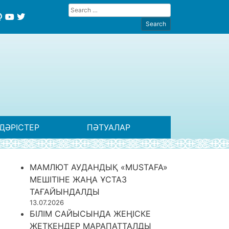
ДӘРІСТЕР
ПӘТУАЛАР
МАМЛЮТ АУДАНДЫҚ «MUSTAFA»
МЕШІТІНЕ ЖАҢА ҰСТАЗ
ТАҒАЙЫНДАЛДЫ
13.07.2026
БІЛІМ САЙЫСЫНДА ЖЕҢІСКЕ
ЖЕТКЕНДЕР МАРАПАТТАЛДЫ