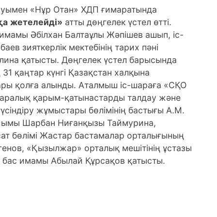
руымен «Нұр Отан» ХДП ғимаратында
қа
жетелейді
»
атты дөңгелек үстел өтті.
 имамы Әбілхан Балтаұлы Жәпішев ашып, іс-
аев зияткерлік мектебінің тарих пәні
лина қатысты. Дөңгелек үстел барысында
31 қаңтар күнгі Қазақстан халқына
ары қолға алынды. Аталмыш іс-шараға «СҚО
яаралық қарым-қатынастарды талдау және
сіндіру жұмыстары бөлімінің бастығы А.М.
айымы Шарбан Ниғанқызы Таймурина,
ясат бөлімі Жастар бастамалар орталығының
енов, «Қызылжар» орталық мешітінің ұстазы
ң бас имамы Абылай Құрсақов қатысты.