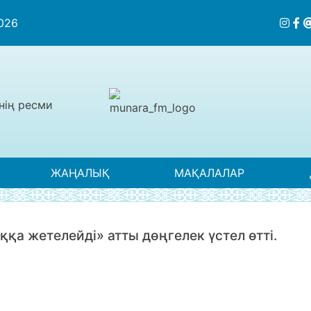
2026
нің ресми
ЖАҢАЛЫҚ
МАҚАЛАЛАР
а жетелейді» атты дөңгелек үстел өтті.