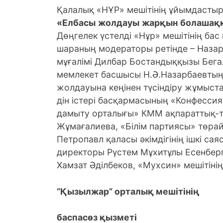
Қалалық «НҰР» мешітінің ұйымдасты
«
Елбасы
жолдауы
жарқын
болашақ
Дөңгелек үстелді «Нұр» мешітінің бас
шараның модераторы ретiнде – Назарб
мұғалімі Дилбар Бостандыққызы Бега
мемлекет басшысы Н.Ә.Назарбаевтың 
жолдауына кеңінен түсіндіру жұмыст
дін істері басқармасының «Конфесси
дамыту орталығы» КММ ақпараттық-тү
Жұмағалиева, «Білім партиясы» төр
Петропавл қаласы әкімдігінің ішкі са
директоры Рүстем Мұхитұлы Есенберг
Хамзат Әділбеков, «Мухсин» мешітіні
“Қызылжар” орталық мешітінің
баспасөз қызметі