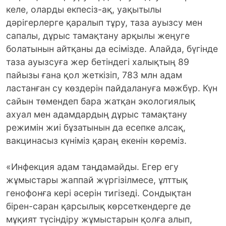
келе, оларды екпесіз-ақ, уақытылы
дәрігерлерге қаралып тұру, таза ауызсу мен
сапалы, дұрыс тамақтану арқылы жеңуге
болатынын айтқаны да есімізде. Алайда, бүгінде
таза ауызсуға жер бетіндегі халықтың 89
пайызы ғана қол жеткізіп, 783 млн адам
ластанған су көздерін пайдалануға мәжбүр. Күн
сайын төмендеп бара жатқан экологиялық
ахуал мен адамдардың дұрыс тамақтану
режимін жиі бұзатынын да есепке алсақ,
вакцинасыз күніміз қараң екенін көреміз.
«Инфекция адам таңдамайды. Егер егу
жұмыстары жаппай жүргізілмесе, ұлттық
генофонға кері әсерін тигізеді. Сондықтан
бірен-саран қарсылық көрсеткендерге де
мұқият түсіндіру жұмыстарын қолға алып,