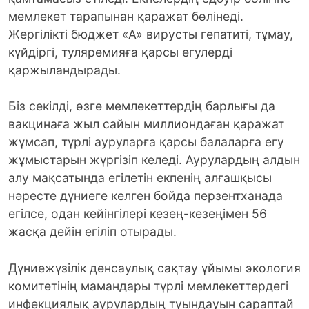
мемлекет тарапынан қаражат бөлінеді.
Жергілікті бюджет «А» вирусты гепатиті, тұмау,
күйдіргі, туляремияға қарсы егулерді
қаржыландырады.
Біз секілді, өзге мемлекеттердің барлығы да
вакцинаға жыл сайын миллиондаған қаражат
жұмсап, түрлі ауруларға қарсы балаларға егу
жұмыстарын жүргізіп келеді. Аурулардың алдын
алу мақсатында егілетін екпенің алғашқысы
нәресте дүниеге келген бойда перзентханада
егілсе, одан кейінгілері кезең-кезеңімен 56
жасқа дейін егіліп отырады.
Дүниежүзілік денсаулық сақтау ұйымы экология
комитетінің мамандары түрлі мемлекеттердегі
инфекциялық аурулардың туындауын сараптай