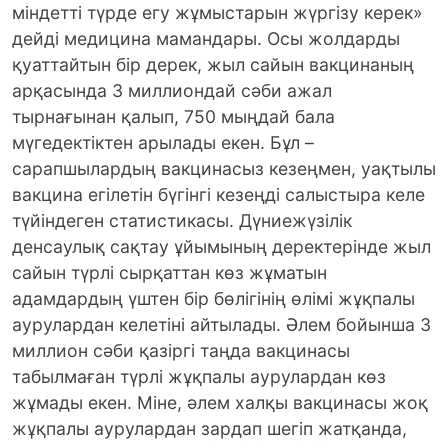
міндетті түрде егу жұмыстарын жүргізу керек»
дейді медицина мамандары. Осы жолдарды
қуаттайтын бір дерек, жыл сайын вакцинаның
арқасында 3 миллиондай сәби ажал
тырнағынан қалып, 750 мыңдай бала
мүгедектіктен арылады екен. Бұл –
сарапшылардың вакцинасыз кезеңмен, уақтылы
вакцина егілетін бүгінгі кезеңді салыстыра келе
түйіндеген статистикасы. Дүниежүзілік
денсаулық сақтау ұйымының деректерінде жыл
сайын түрлі сырқаттан көз жұматын
адамдардың үштен бір бөлігінің өлімі жұқпалы
аурулардан келетіні айтылады. Әлем бойынша 3
миллион сәби қазіргі таңда вакцинасы
табылмаған түрлі жұқпалы аурулардан көз
жұмады екен. Міне, әлем халқы вакцинасы жоқ
жұқпалы аурулардан зардап шегіп жатқанда,