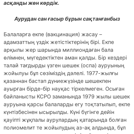
асқанды жөн көрдік.
Аурудан сан ғасыр бұрын сақтанғанбыз
Балаларға екпе (вакцинация) жасау –
адамзаттың үздік жетістіктерінің бірі. Екпе
арқылы жер шарында миллиондаған бала
өлімнен, мүгедектіктен аман қалды. Бір кездері
талай тағдырды үзген шешек (оспа) ауруының
жойылуы бұл сөзіміздің дәлелі. 1977-жылғы
қазаннан бастап дүниежүзінде шешекпен
ауырған бірде-бір науқас тіркелмеген. Осыған
байланысты КСРО заманында 1979 жылы шешек
ауруына қарсы балаларды егу тоқтатылып, екпе
күнтізбесінен ысырылды. Күні бүгінге дейін
қауіпті жұқпалы аурулардың қатарында болған
полиомелит те жойылудың аз-ақ алдында, бұл