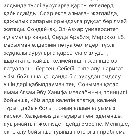
алдында түрлі ауруларға қарсы екпелерді
қабылдайды. Олар екпе алмаған жағдайда,
қажылық сапарын орындауға рұқсат берілмей
жатады. Сондай-ақ, Әл-Азхар университеті
ғұламалар кеңесі, Сауда Арабия, Марокко т.б.
мұсылман елдерінің пәтуа бөлімдері түрлі
жұқпалы ауруларға қарсы екпе алудың
шариғатқа қайшы келмейтіндігі жөнінде өз
пәтуаларын берген. Себебі, екпе алу шариғат
үкімі бойынша қандайда бір аурудан емделу
үшін дәрі қабылдаумен тең. Сонымен қатар
имам Ағзам Әбу Ханифа мәзхабының принципі
бойынша, «біз алда келетін апатқа, келмей
тұрып дайын болып, оның алдын алуымыз
керек». Халқымыз да «ауырып ем іздегенше,
ауырмайтын жол ізде» дейді емес пе. Меніңше,
екпе алу бойынша туындап отырған проблема