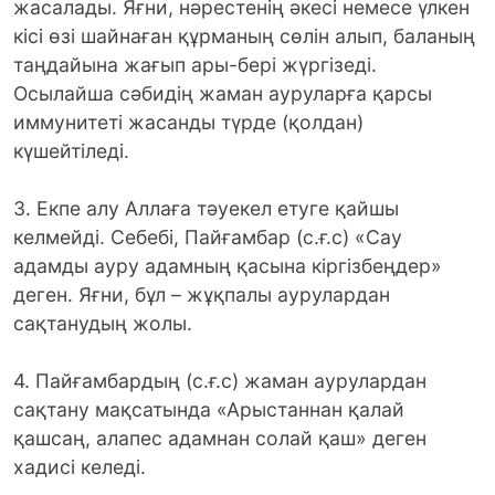
жасалады. Яғни, нәрестенің әкесі немесе үлкен
кісі өзі шайнаған құрманың сөлін алып, баланың
таңдайына жағып ары-бері жүргізеді.
Осылайша сәбидің жаман ауруларға қарсы
иммунитеті жасанды түрде (қолдан)
күшейтіледі.
3. Екпе алу Аллаға тәуекел етуге қайшы
келмейді. Себебі, Пайғамбар (с.ғ.с) «Сау
адамды ауру адамның қасына кіргізбеңдер»
деген. Яғни, бұл – жұқпалы аурулардан
сақтанудың жолы.
4. Пайғамбардың (с.ғ.с) жаман аурулардан
сақтану мақсатында «Арыстаннан қалай
қашсаң, алапес адамнан солай қаш» деген
хадисі келеді.