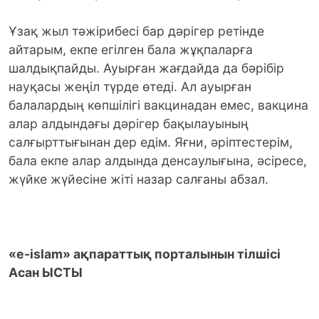
Ұзақ жыл тәжірибесі бар дәрігер ретінде
айтарым, екпе егілген бала жұқпаларға
шалдықпайды. Ауырған жағдайда да бәрібір
науқасы жеңіл түрде өтеді. Ал ауырған
балалардың көпшілігі вакцинадан емес, вакцина
алар алдындағы дәрігер бақылауының
салғырттығынан дер едім. Яғни, әріптестерім,
бала екпе алар алдында денсаулығына, әсіресе,
жүйке жүйесіне жіті назар салғаны абзал.
«e-islam» ақпараттық порталынын тілшісі
Асан ЫСТЫ