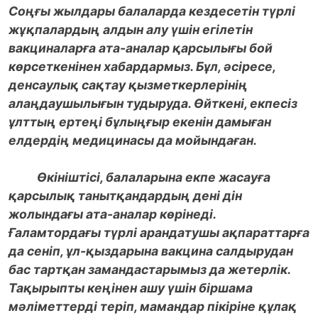
Соңғы жылдары балаларда кездесетін түрлі
жұқпалардың алдын алу үшін егілетін
вакциналарға ата-аналар қарсылығы бой
көрсеткенінен хабардармыз. Бұл, әсіресе,
денсаулық сақтау қызметкерлерінің
алаңдаушылығын тудыруда. Өйткені, екпесіз
ұлттың ертеңі бұлыңғыр екенін дамыған
елдердің медицинасы да мойындаған.
Өкініштісі, балаларына екпе жасауға
қарсылық танытқандардың дені дін
жолындағы ата-аналар көрінеді.
Ғаламтордағы түрлі арандатушы ақпараттарға
да сеніп, ұл-қыздарына вакцина салдырудан
бас тартқан замандастарымыз да жетерлік.
Тақырыпты кеңінен ашу үшін біршама
мәліметтерді теріп, мамандар пікіріне құлақ