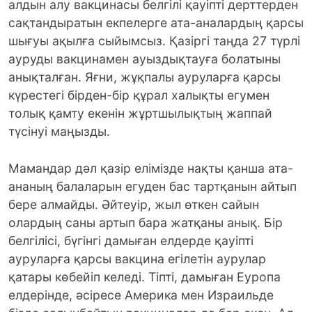
алдын алу вакцинасы белгілі қауіпті дерттерден
сақтандыратын екпелерге ата-аналардың қарсы
шығуы ақылға сыйымсыз. Қазіргі таңда 27 түрлі
ауруды вакцинамен ауыздықтауға болатыны
анықталған. Яғни, жұқпалы ауруларға қарсы
күрестегі бірден-бір құрал халықты егумен
толық қамту екенін жұртшылықтың жаппай
түсінуі маңызды.
Мамандар дәл қазір елімізде нақты қанша ата-
ананың балаларын егуден бас тартқанын айтып
бере алмайды. Әйтеуір, жыл өткен сайын
олардың саны артып бара жатқаны анық. Бір
белгілісі, бүгінгі дамыған елдерде қауіпті
ауруларға қарсы вакцина егілетін аурулар
қатары көбейіп келеді. Тіпті, дамыған Еуропа
елдерінде, әсіресе Америка мен Израильде