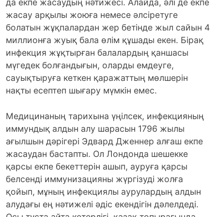
да екпе жасаудың нәтижесі. Алайда, әлі де екпе
жасау арқылы жоюға немесе әлсіретуге
болатын жұқпалардан жер бетінде жыл сайын 4
миллионға жуық бала өлім құшады екен. Бірақ
инфекция жұқтырған балалардың қаншасы
мүгедек болғандығын, оларды емдеуге,
сауықтыруға кеткен қаражаттың мөлшерін
нақты есептеп шығару мүмкін емес.
Медицинаның тарихына үңілсек, инфекцияның
иммундық алдын алу шарасын 1796 жылы
ағылшын дәрігері Эдвард Дженнер алғаш екпе
жасаудан бастапты. Ол Лондонда шешекке
қарсы екпе бекеттерін ашып, ауруға қарсы
белсенді иммунизацияны жүргізуді жолға
қойып, мұның инфекциялы аурулардың алдын
алудағы ең нәтижелі әдіс екендігін дәлелдеді.
Осы тұста айта кетерлігі, қазақ топырағында