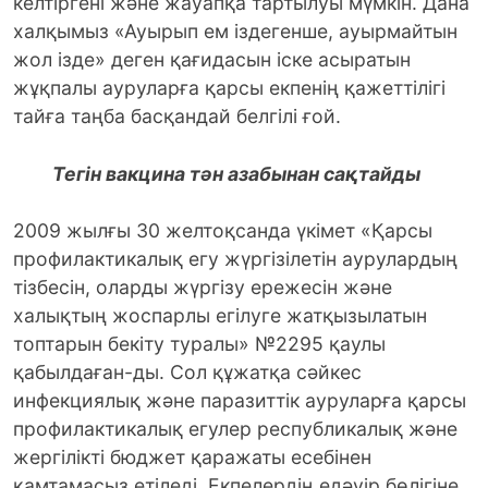
келтіргені және жауапқа тартылуы мүмкін. Дана
халқымыз «Ауырып ем іздегенше, ауырмайтын
жол ізде» деген қағидасын іске асыратын
жұқпалы ауруларға қарсы екпенің қажеттілігі
тайға таңба басқандай белгілі ғой.
Тегін вакцина тән азабынан сақтайды
2009 жылғы 30 желтоқсанда үкімет «Қарсы
профилактикалық егу жүргізілетін аурулардың
тізбесін, оларды жүргізу ережесін және
халықтың жоспарлы егілуге жатқызылатын
топтарын бекіту туралы» №2295 қаулы
қабылдаған-ды. Сол құжатқа сәйкес
инфекциялық және паразиттік ауруларға қарсы
профилактикалық егулер республикалық және
жергілікті бюджет қаражаты есебінен
қамтамасыз етіледі. Екпелердің едәуір бөлігіне