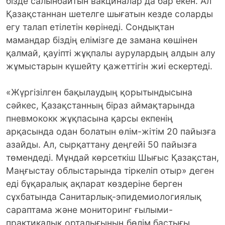
бізде салынбайтын вакциналар да бар екен. Ал
Қазақстаннан шетелге шығатын кезде соларды
егу талап етілетін көрінеді. Сондықтан
мамандар біздің елімізге де замана көшінен
қалмай, қауіпті жұқпалы аурулардың алдын алу
жұмыстарын күшейту қажеттігін жиі ескертеді.
«Жүргізілген бақылаудың қорытындысына
сәйкес, Қазақстанның біраз аймақтарында
пневмококк жұқпасына қарсы екпенің
арқасында одан болатын өлім-жітім 20 пайызға
азайды. Ал, сырқаттану деңгейі 50 пайызға
төмендеді. Мұндай көрсеткіш Шығыс Қазақстан,
Маңғыстау облыстарында тіркеліп отыр» деген
еді бұқаралық ақпарат көздеріне берген
сұхбатында Санитарлық-эпидемиологиялық
сараптама және мониторинг ғылыми-
практикалық орталығының бөлім бастығы