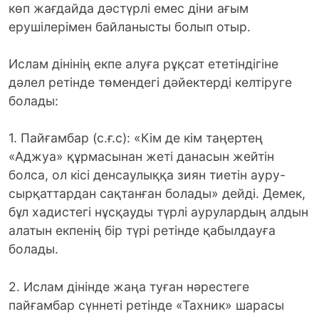
көп жағдайда дәстүрлі емес діни ағым
ерушілерімен байланысты болып отыр.
Ислам дінінің екпе алуға рұқсат ететіндігіне
дәлел ретінде төмендегі дәйектерді келтіруге
болады:
1. Пайғамбар (с.ғ.с): «Кім де кім таңертең
«Аджуа» құрмасынан жеті данасын жейтін
болса, ол кісі денсаулыққа зиян тиетін ауру-
сырқаттардан сақтанған болады» дейді. Демек,
бұл хадистегі нұсқауды түрлі аурулардың алдын
алатын екпенің бір түрі ретінде қабылдауға
болады.
2. Ислам дінінде жаңа туған нәрестеге
пайғамбар сүннеті ретінде «Тахник» шарасы