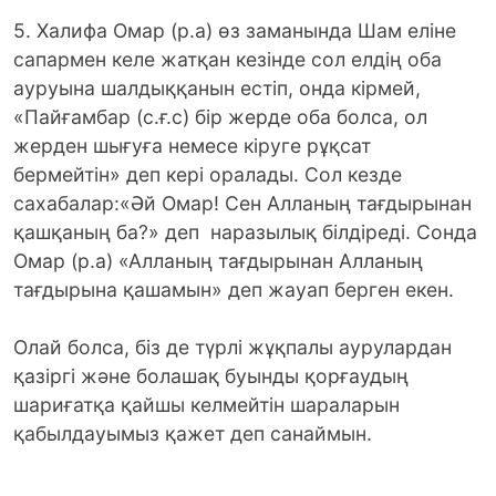
5. Халифа Омар (р.а) өз заманында Шам еліне
сапармен келе жатқан кезінде сол елдің оба
ауруына шалдыққанын естіп, онда кірмей,
«Пайғамбар (с.ғ.с) бір жерде оба болса, ол
жерден шығуға немесе кіруге рұқсат
бермейтін» деп кері оралады. Сол кезде
сахабалар:«Әй Омар! Сен Алланың тағдырынан
қашқаның ба?» деп наразылық білдіреді. Сонда
Омар (р.а) «Алланың тағдырынан Алланың
тағдырына қашамын» деп жауап берген екен.
Олай болса, біз де түрлі жұқпалы аурулардан
қазіргі және болашақ буынды қорғаудың
шариғатқа қайшы келмейтін шараларын
қабылдауымыз қажет деп санаймын.