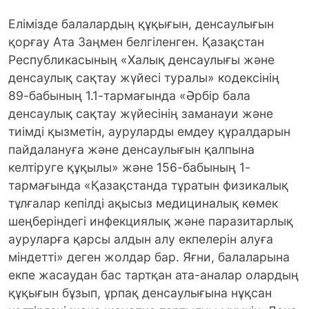
Елімізде балалардың құқығын, денсаулығын
қорғау Ата Заңмен белгіленген. Қазақстан
Республикасының «Халық денсаулығы және
денсаулық сақтау жүйесі туралы» кодексінің
89-бабының 1.1-тармағында «Әрбір бала
денсаулық сақтау жүйесінің заманауи және
тиімді қызметін, ауруларды емдеу құралдарын
пайдалануға және денсаулығын қалпына
келтіруге құқылы» және 156-бабының 1-
тармағында «Қазақстанда тұратын физикалық
тұлғалар кепілді ақысыз медициналық көмек
шеңберіндегі инфекциялық және паразитарлық
ауруларға қарсы алдын алу екпелерін алуға
міндетті» деген жолдар бар. Яғни, балаларына
екпе жасаудан бас тартқан ата-аналар олардың
құқығын бұзып, ұрпақ денсаулығына нұқсан