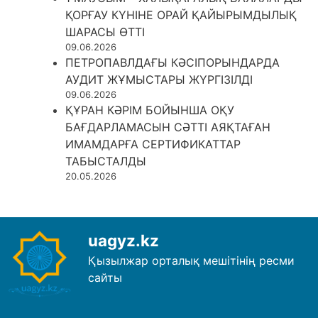
ҚОРҒАУ КҮНІНЕ ОРАЙ ҚАЙЫРЫМДЫЛЫҚ
ШАРАСЫ ӨТТІ
09.06.2026
ПЕТРОПАВЛДАҒЫ КӘСІПОРЫНДАРДА
АУДИТ ЖҰМЫСТАРЫ ЖҮРГІЗІЛДІ
09.06.2026
ҚҰРАН КӘРІМ БОЙЫНША ОҚУ
БАҒДАРЛАМАСЫН СӘТТІ АЯҚТАҒАН
ИМАМДАРҒА СЕРТИФИКАТТАР
ТАБЫСТАЛДЫ
20.05.2026
uagyz.kz
Қызылжар орталық мешітінің ресми
сайты