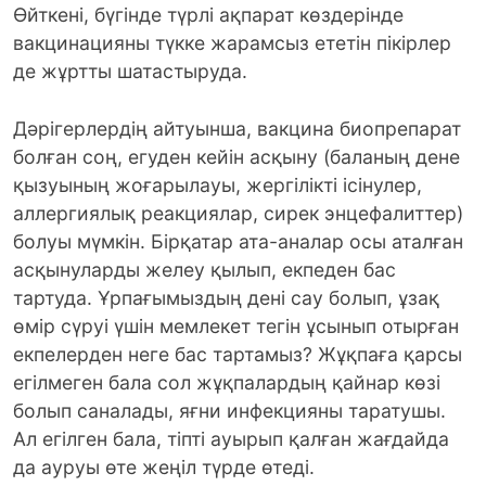
Өйткені, бүгінде түрлі ақпарат көздерінде
вакцинацияны түкке жарамсыз ететін пікірлер
де жұртты шатастыруда.
Дәрігерлердің айтуынша, вакцина биопрепарат
болған соң, егуден кейін асқыну (баланың дене
қызуының жоғарылауы, жергілікті ісінулер,
аллергиялық реакциялар, сирек энцефалиттер)
болуы мүмкін. Бірқатар ата-аналар осы аталған
асқынуларды желеу қылып, екпеден бас
тартуда. Ұрпағымыздың дені сау болып, ұзақ
өмір сүруі үшін мемлекет тегін ұсынып отырған
екпелерден неге бас тартамыз? Жұқпаға қарсы
егілмеген бала сол жұқпалардың қайнар көзі
болып саналады, яғни инфекцияны таратушы.
Ал егілген бала, тіпті ауырып қалған жағдайда
да ауруы өте жеңіл түрде өтеді.