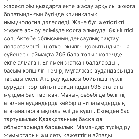
жасөспірім қыздарға екпе жасау арқылы жоюға
болатындығын бүгінде клиникалық
иммунология дәлелдеді. Және бұл жетістікті
жүзеге асыру елімізде қолға алынуда. Өкініштісі
сол, Ақтөбе облысының денсаулық сақтау
департаментінің өткен жылғы қорытындысына
сүйенсек, аймақта 765 бала толық көлемде
екпе алмаған. Егілмей жатқан балалардың
басым көпшілігі Темір, Мұғалжар аудандарында
тұрады екен. Атырау қаласы бойынша түрлі
аурудан қорғайтын вакцинадан 935 ата-ана
мүлдем бас тартқан. Мұның себебі де белгілі,
аталған аудандарда кейбір діни ағымдардың
ата-аналарға ықпалы әлі де күшті. Екпеден бас
тартушылық Қазақстанның басқа да
облыстарында баршылық. Мамандар түсіндіру
жұмыстарын жиілету қажеттігін айтады.