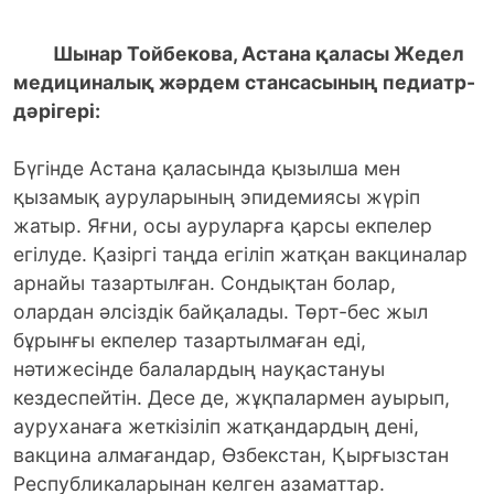
Шынар Тойбекова, Астана қаласы Жедел
медициналық жәрдем стансасының педиатр-
дәрігері:
Бүгінде Астана қаласында қызылша мен
қызамық ауруларының эпидемиясы жүріп
жатыр. Яғни, осы ауруларға қарсы екпелер
егілуде. Қазіргі таңда егіліп жатқан вакциналар
арнайы тазартылған. Сондықтан болар,
олардан әлсіздік байқалады. Төрт-бес жыл
бұрынғы екпелер тазартылмаған еді,
нәтижесінде балалардың науқастануы
кездеспейтін. Десе де, жұқпалармен ауырып,
ауруханаға жеткізіліп жатқандардың дені,
вакцина алмағандар, Өзбекстан, Қырғызстан
Республикаларынан келген азаматтар.