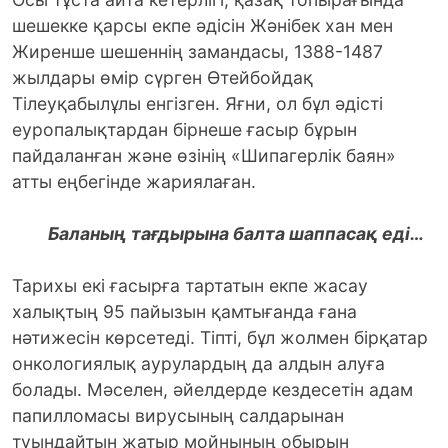
шешекке қарсы екпе әдісін Жәнібек хан мен
Жиренше шешеннің замандасы, 1388-1487
жылдары өмір сүрген Өтейбойдақ
Тілеуқабылұлы енгізген. Яғни, ол бұл әдісті
еуропалықтардан бірнеше ғасыр бұрын
пайдаланған және өзінің «Шипагерлiк баян»
атты еңбегінде жариялаған.
Баланың тағдырына балта шаппасақ еді…
Тарихы екі ғасырға тартатын екпе жасау
халықтың 95 пайызын қамтығанда ғана
нәтижесін көрсетеді. Тіпті, бұл жолмен бірқатар
онкологиялық аурулардың да алдын алуға
болады. Мәселен, әйелдерде кездесетін адам
папилломасы вирусының салдарынан
туындайтын жатыр мойнының обырын