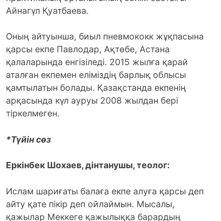
Айнагүл Қуатбаева.
Оның айтуынша, биыл пневмококк жұқпасына
қарсы екпе Павлодар, Ақтөбе, Астана
қалаларында енгізіледі. 2015 жылға қарай
аталған екпемен еліміздің барлық облысы
қамтылатын болады. Қазақстанда екпенің
арқасында күл ауруы 2008 жылдан бері
тіркелмеген.
*Түйін сөз
Еркінбек Шохаев, дінтанушы, теолог:
Ислам шариғаты балаға екпе алуға қарсы деп
айту қате пікір деп ойлаймын. Мысалы,
қажылар Меккеге қажылыққа барардың