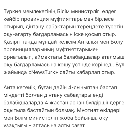
Түркия мемлекетінің Білім министрлігі елдегі
кейбір провинция мүфтияттарымен бірлесе
отырып, дінтану сабақтарын тереңдете түсетін
оқу-ағарту бағдарламасын іске қосып отыр.
Қазіргі таңда мұндай келісім Анталья мен Болу
провинцияларының мүфтияттарымен
орнатылып, аймақтағы балабақшалар аталмыш
оқу бағдарламасына көшу үстінде көрінеді. Бұл
жайында «NewsTurk» сайты хабарлап отыр.
Айта кетейік, бұған дейін 4-сыныптан бастап
міндетті болған дінтану сабақтары енді
балабқшаларда 4 жастан асқан бүлдіршіндерге
оқытыла бастайтын болмақ. Мүфтият өкілдері
мен Білім министрлігі жоба бойынша оқу
ұзақтығы – аптасына алты сағат.