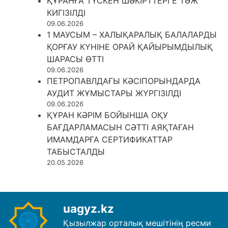
ҚҰРАНҒА ТҮСКЕН ШӘКІРТТЕРГЕ ТӘЖ
КИГІЗІЛДІ
09.06.2026
1 МАУСЫМ – ХАЛЫҚАРАЛЫҚ БАЛАЛАРДЫ
ҚОРҒАУ КҮНІНЕ ОРАЙ ҚАЙЫРЫМДЫЛЫҚ
ШАРАСЫ ӨТТІ
09.06.2026
ПЕТРОПАВЛДАҒЫ КӘСІПОРЫНДАРДА
АУДИТ ЖҰМЫСТАРЫ ЖҮРГІЗІЛДІ
09.06.2026
ҚҰРАН КӘРІМ БОЙЫНША ОҚУ
БАҒДАРЛАМАСЫН СӘТТІ АЯҚТАҒАН
ИМАМДАРҒА СЕРТИФИКАТТАР
ТАБЫСТАЛДЫ
20.05.2026
uagyz.kz
Қызылжар орталық мешітінің ресми