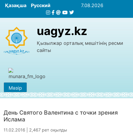
Қазақша
Русский
7.08.2026
uagyz.kz
Қызылжар орталық мешітінің ресми
сайты
Мәзір
День Святого Валентина с точки зрения
Ислама
11.02.2016 | 2,467 рет оқылды