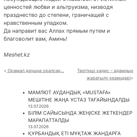
ценностей любви и альтруизма, низводя
празднество до степени, граничащей с
нравственным упадком.
Да направит вас Аллах прямым путем и
благоволит вам, Аминь!
Meshet.kz
Орамал дауына оралсақ…
Төртінші хадис – адамның
жаратылу кезеңдері
МАМЛЮТ АУДАНДЫҚ «MUSTAFA»
МЕШІТІНЕ ЖАҢА ҰСТАЗ ТАҒАЙЫНДАЛДЫ
13.07.2026
БІЛІМ САЙЫСЫНДА ЖЕҢІСКЕ ЖЕТКЕНДЕР
МАРАПАТТАЛДЫ
13.07.2026
ҚҰРБАНДЫҚ ЕТІ МҰҚТАЖ ЖАНДАРҒА