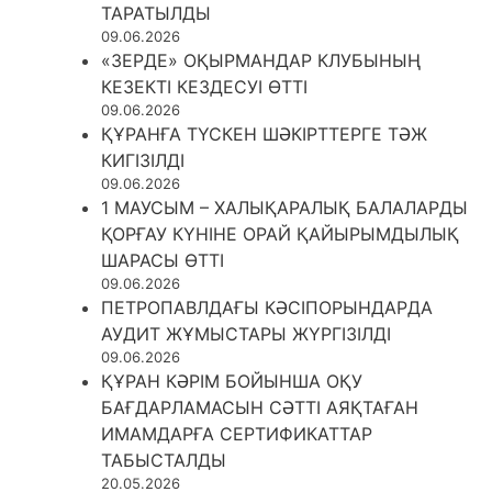
ТАРАТЫЛДЫ
09.06.2026
«ЗЕРДЕ» ОҚЫРМАНДАР КЛУБЫНЫҢ
КЕЗЕКТІ КЕЗДЕСУІ ӨТТІ
09.06.2026
ҚҰРАНҒА ТҮСКЕН ШӘКІРТТЕРГЕ ТӘЖ
КИГІЗІЛДІ
09.06.2026
1 МАУСЫМ – ХАЛЫҚАРАЛЫҚ БАЛАЛАРДЫ
ҚОРҒАУ КҮНІНЕ ОРАЙ ҚАЙЫРЫМДЫЛЫҚ
ШАРАСЫ ӨТТІ
09.06.2026
ПЕТРОПАВЛДАҒЫ КӘСІПОРЫНДАРДА
АУДИТ ЖҰМЫСТАРЫ ЖҮРГІЗІЛДІ
09.06.2026
ҚҰРАН КӘРІМ БОЙЫНША ОҚУ
БАҒДАРЛАМАСЫН СӘТТІ АЯҚТАҒАН
ИМАМДАРҒА СЕРТИФИКАТТАР
ТАБЫСТАЛДЫ
20.05.2026