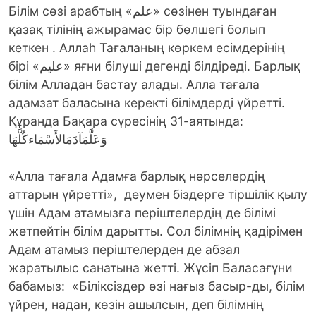
Білім сөзі арабтың «علم» сөзінен туындаған
қазақ тілінің ажырамас бір бөлшегі болып
кеткен . Аллаһ Тағаланың көркем есімдерінің
бірі «عليم» яғни білуші дегенді білдіреді. Барлық
білім Алладан бастау алады. Алла тағала
адамзат баласына керекті білімдерді үйретті.
Құранда Бақара сүресінің 31-аятында:
وَعَلَّمَآدَمَالأَسْمَاءكُلَّهَا
«Алла тағала Адамға барлық нәрселердің
аттарын үйретті», деумен біздерге тіршілік қылу
үшін Адам атамызға періштелердің де білімі
жетпейтін білім дарытты. Сол білімнің қадірімен
Адам атамыз періштелерден де абзал
жаратылыс санатына жетті. Жүсіп Баласағұни
бабамыз: «Біліксіздер өзі нағыз басыр-ды, білім
үйрен, надан, көзін ашылсын, деп білімнің