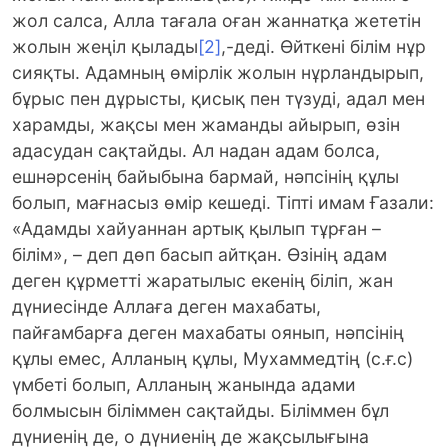
жол салса, Алла тағала оған жаннатқа жететін
жолын жеңіл қылады
[2]
,-деді. Өйткені білім нұр
сияқты. Адамның өмірлік жолын нұрландырып,
бұрыс пен дұрысты, қисық пен түзуді, адал мен
харамды, жақсы мен жаманды айырып, өзін
адасудан сақтайды. Ал надан адам болса,
ешнәрсенің байыбына бармай, нәпсінің құлы
болып, мағнасыз өмір кешеді. Тіпті имам Ғазали:
«Адамды хайуаннан артық қылып тұрған –
білім», – деп дөп басып айтқан. Өзінің адам
деген құрметті жаратылыс екенің біліп, жан
дүниесінде Аллаға деген махабаты,
пайғамбарға деген махабаты оянып, нәпсінің
құлы емес, Алланың құлы, Мухаммедтің (с.ғ.с)
үмбеті болып, Алланың жанында адами
болмысын біліммен сақтайды. Біліммен бұл
дүниенің де, о дүниенің де жақсылығына