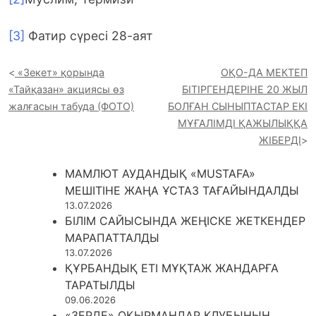
[3]
Фатир сүресі 28-аят
«Зекет» қорында
ОҚО-ДА МЕКТЕП
«Тайқазан» акциясы өз
БІТІРГЕНДЕРІНЕ 20 ЖЫЛ
жалғасын табуда (ФОТО)
БОЛҒАН СЫНЫПТАСТАР ЕКІ
МҰҒАЛІМДІ ҚАЖЫЛЫҚҚА
ЖІБЕРДІ
МАМЛЮТ АУДАНДЫҚ «MUSTAFA»
МЕШІТІНЕ ЖАҢА ҰСТАЗ ТАҒАЙЫНДАЛДЫ
13.07.2026
БІЛІМ САЙЫСЫНДА ЖЕҢІСКЕ ЖЕТКЕНДЕР
МАРАПАТТАЛДЫ
13.07.2026
ҚҰРБАНДЫҚ ЕТІ МҰҚТАЖ ЖАНДАРҒА
ТАРАТЫЛДЫ
09.06.2026
«ЗЕРДЕ» ОҚЫРМАНДАР КЛУБЫНЫҢ