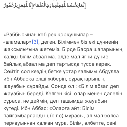
إِنَّمَايَخْشَىاللَّهَمِنْعِبَادِهِالْعُلَمَاءإِنَّاللَّهَعَزِيزٌغَفُورٌ
«Раббысынан көбірек қорқушылар –
ғұламалар»
[3]
, деген. Біліммен біз екі дүниенің
жақсылығына жетеміз. Бірде Басра шаһарының
халқы білім абзал ма. әлде мал яғни дүние
байлық абзал ма деп тартысқа түссе керек.
Сөйтіп сол кездің бетке ұстар ғалымы Абдулла
ибн Аббасқа елші жіберіп, сұрақтарының
жауабын сұрайды. Сонда ол : «Білім абзал деп
жауабын береді. Келген кісі: олар менен дәлелін
сұраса, не деймін, деп тұшымды жауабын
күтеді. Ибн Аббас: «Оларға айт: Білім
пайғамбарлардың (с.ғ.с) мұрасы, ал мал болса
перғауыннан қалған мұра. Білім, әлбетте, сені