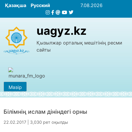
Қазақша
Русский
7.08.2026
uagyz.kz
Қызылжар орталық мешітінің ресми
сайты
Мәзір
Білімнің ислам дініндегі орны
22.02.2017 | 3,030 рет оқылды