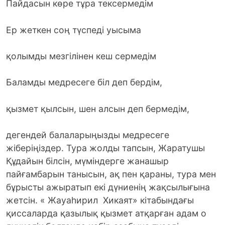
Пайдасын көре тұра тексермедім
Ер жеткен соң түспеді уысыма
қолымды мезгілінен кеш сермедім
Баламды медресеге біл деп бердім,
қызмет қылсын, шен алсын деп бермедім,
дегендей балаларыңызды медресеге
жіберіңіздер. Тура жолды тапсын, Жаратушы
Құдайын білсін, мүміндерге жанашыр
пайғамбарын танысын, ақ пен қараны, тура мен
бұрысты ажыратып екі дүниенің жақсылығына
жетсін. « Жауаһирил Хикаят» кітабындағы
қиссаларда қазылық қызмет атқарған адам о