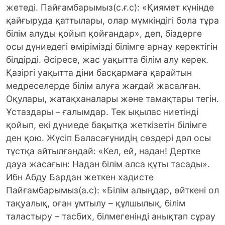
жетеді. Пайғамбарымыз(с.ғ.с): «Қиямет күнінде
қайғыруда қаттылары, олар мүмкіндігі бола тұра
білім алуды қойып қойғандар», деп, біздерге
осы дүниедегі өмірімізді білімге арнау керектігін
білдірді. Әсіресе, жас уақытта білім алу керек.
Қазіргі уақытта діни басқармаға қарайтын
медреселерде білім алуға жағдай жасалған.
Оқулары, жатақханалары және тамақтары тегін.
Ұстаздары – ғалымдар. Тек ықылас ниетінді
қойып, екі дүниеде бақытқа жеткізетін білімге
ден қою. Жүсіп Баласағұнидің сөздері дәл осы
тұстқа айтылғандай: «Кел, ей, надан! Дертке
дауа жасағын: Надан білім алса құты тасады».
Ибн Абду Бардан жеткен хадисте
Пайғамбарымыз(а.с): «Білім алыңдар, өйткені ол
тақуалық, оған ұмтылу – құлшылық, білім
таластыру – тасбих, білмегенінді анықтап сұрау