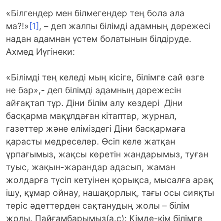
«Білгендер мен білмегендер тең бола ала
ма?!»
[1]
, – деп жалпы білімді адамның дәрежесі
надан адамнан үстем болатынын білдіруде.
Ахмед Иүгінеки:
«Білімді тең келеді мың кісіге, білімге сай өзге
не бар»,- деп білімді адамның дәрежесін
айғақтап тұр. Діни білім алу көздері Діни
басқарма мақұлдаған кітаптар, журнал,
газеттер және еліміздегі Діни басқармаға
қарасты медреселер. Өсіп келе жатқан
ұрпағымыз, жақсы көретін жандарымыз, туған
туыс, жақын-жарандар адасып, жаман
жолдарға түсіп кетуінен қорықса, мысалға арақ
ішу, құмар ойнау, нашақорлық, тағы осы сияқты
теріс әдеттерден сақтанудың жолы – білім
жолы. Пайғамбарымыз(а.с): Кімде-кім білімге