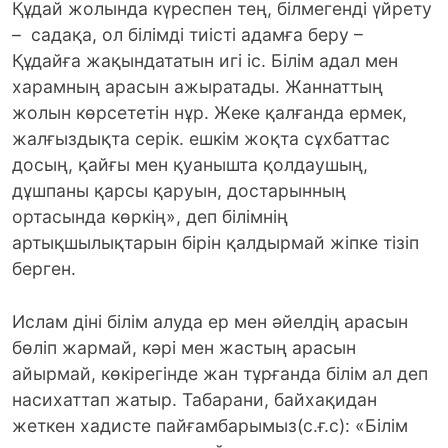
Құдай жолында күреспен тең, білмегенді үйрету
– садақа, ол білімді тиісті адамға беру –
Құдайға жақындататын игі іс. Білім адал мен
харамның арасын ажыратады. Жаннаттың
жолын көрсететін нұр. Жеке қалғанда ермек,
жалғыздықта серік. ешкім жоқта сұхбаттас
досың, қайғы мен қуанышта қолдаушың,
дұшпаны қарсы қаруын, достарынның
ортасында көркің», деп білімнің
артықшылықтарын бірін қалдырмай жіпке тізіп
берген.
Ислам діні білім алуда ер мен әйелдің арасын
бөліп жармай, кәрі мен жастың арасын
айырмай, көкірегінде жан тұрғанда білім ал деп
насихаттап жатыр. Табарани, байхақидан
жеткен хадисте пайғамбарымыз(с.ғ.с): «Білім