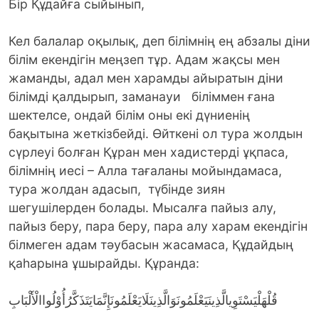
Бір Құдайға сыйынып,
Кел балалар оқылық, деп білімнің ең абзалы діни
білім екендігін меңзеп тұр. Адам жақсы мен
жаманды, адал мен харамды айыратын діни
білімді қалдырып, заманауи біліммен ғана
шектелсе, ондай білім оны екі дүниенің
бақытына жеткізбейді. Өйткені ол тура жолдын
сүрлеуі болған Құран мен хадистерді ұқпаса,
білімнің иесі – Алла тағаланы мойындамаса,
тура жолдан адасып, түбінде зиян
шегушілерден болады. Мысалға пайыз алу,
пайыз беру, пара беру, пара алу харам екендігін
білмеген адам тәубасын жасамаса, Құдайдың
қаһарына ұшырайды. Құранда:
قُلْهَلْيَسْتَوِيالَّذِينَيَعْلَمُونَوَالَّذِينَلَايَعْلَمُونَإِنَّمَايَتَذَكَّرُأُوْلُواالْأَلْبَابِ