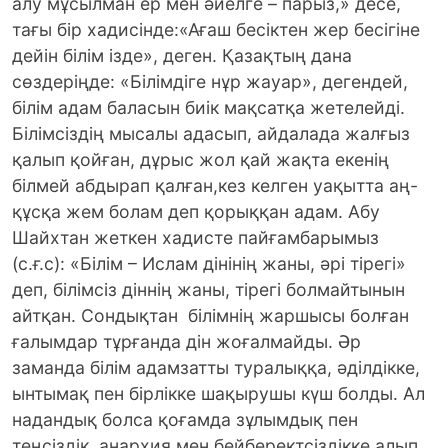
алу мұсылман ер мен әйелге – парыз,» десе,
тағы бір хадисінде:«Ағаш бесіктен жер бесігіне
дейін білім ізде», деген. Қазақтың дана
сөздеріңде: «Білімдіге нұр жауар», дегендей,
білім адам баласын биік мақсатқа жетелейді.
Білімсіздің мысалы адасып, айдалада жалғыз
қалып қойған, дұрыс жол қай жақта екенің
білмей абдырап қалған,кез келген уақытта аң-
құсқа жем болам деп қорыққан адам. Абу
Шайхтан жеткен хадисте пайғамбарымыз
(с.ғ.с): «Білім – Ислам дінінің жаны, әрі тірегі»
деп, білімсіз діннің жаны, тірегі болмайтынын
айтқан. Сондықтан білімнің жаршысы болған
ғалымдар тұрғанда дін жоғалмайды. Әр
заманда білім адамзатты туралыққа, әділдікке,
ынтымақ пен бірлікке шақырушы күш болды. Ал
надандық болса қоғамда зұлымдық пен
теңсіздік, анархия мен бейберектсіздікке алып