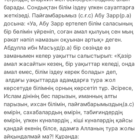
барады. Сондықтан білім іздеу үлкен сауаптарға
жеткізеді. Пайғамбарымыз (с.ғ.с) Абу Зарр(р.а)
досына: «Уа, Абу Зарр ертелеп білім саласының
бір бөлімін үйреніп, соған амал қылуың сен мың
рәкат нәпіл намазын оқуынан артық» деген.
Абдулла ибн Масъуд(р.а) бір сөзінде өз
заманымен келер уақытты салыстырып: «Қазір
амал жасайтын кезең, бір уақыттар келеді, онда
амал емес, білім іздеу керек болады» деп,
алдағы уақыттарда адамдарға тура жол
көрсетуде білімнің орның көрсетіп тұр. Әсіресе,
Ислам дінінің бес парызын, иманның алты
парызын, ихсан білімін, пайғамбарымыздың(а.с)
өмірін, сахабалардың өмірін, табиғиндердің
өмірін, үлкен күнәләрдің , кіші күнәләрдің қайсы
қандай екенің білсе, адамға Алланың тура жолы
айқындалмай ма?! Құранда: