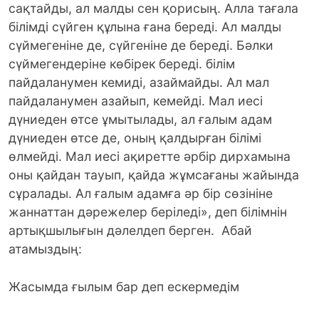
сақтайды, ал малды сен қорисың. Алла тағала
білімді сүйген құлына ғана береді. Ал малды
сүймегеніне де, сүйгеніне де береді. Бәлки
сүймегендеріне көбірек береді. білім
пайдаланумен кемиді, азаймайды. Ал мал
пайдаланумен азайып, кемейді. Мал иесі
дүниеден өтсе ұмытылады, ал ғалым адам
дүниеден өтсе де, оның қалдырған білімі
өлмейді. Мал иесі ақиретте әрбір дирхамына
оны қайдан тауып, қайда жұмсағаны жайында
сұралады. Ал ғалым адамға әр бір сөзініне
жаннаттан дәрежелер беріледі», деп білімнін
артықшылығын дәлелдеп берген. Абай
атамыздың:
Жасымда ғылым бар деп ескермедім