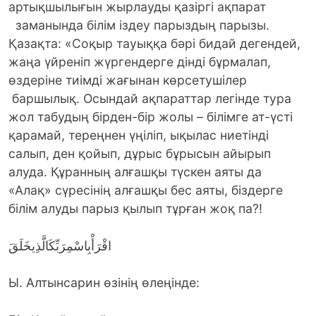
артықшылығын жырлауды қазіргі ақпарат
заманында білім іздеу парыздың парызы.
Қазақта: «Соқыр тауыққа бәрі бидай дегендей,
жаңа үйреніп жүргендерге дінді бұрмалап,
өздеріне тиімді жағынан көрсетушілер
баршылық. Осындай ақпараттар легінде тура
жол табудың бірден-бір жолы – білімге ат-үсті
қарамай, тереңнен үңіліп, ықылас ниетінді
салып, ден қойып, дұрыс бұрысын айырып
алуда. Құранның алғашқы түскен аяты да
«Алақ» сүресінің алғашқы бес аяты, біздерге
білім алуды парыз қылып тұрған жоқ па?!
اقْرَأْبِاسْمِرَبِّكَالَّذِيخَلَقَ
Ы. Алтынсарин өзінің өлеңінде: