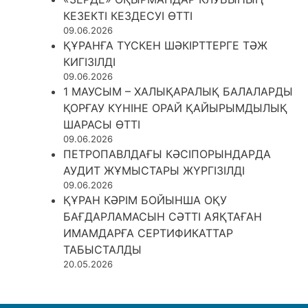
КЕЗЕКТІ КЕЗДЕСУІ ӨТТІ
09.06.2026
ҚҰРАНҒА ТҮСКЕН ШӘКІРТТЕРГЕ ТӘЖ
КИГІЗІЛДІ
09.06.2026
1 МАУСЫМ – ХАЛЫҚАРАЛЫҚ БАЛАЛАРДЫ
ҚОРҒАУ КҮНІНЕ ОРАЙ ҚАЙЫРЫМДЫЛЫҚ
ШАРАСЫ ӨТТІ
09.06.2026
ПЕТРОПАВЛДАҒЫ КӘСІПОРЫНДАРДА
АУДИТ ЖҰМЫСТАРЫ ЖҮРГІЗІЛДІ
09.06.2026
ҚҰРАН КӘРІМ БОЙЫНША ОҚУ
БАҒДАРЛАМАСЫН СӘТТІ АЯҚТАҒАН
ИМАМДАРҒА СЕРТИФИКАТТАР
ТАБЫСТАЛДЫ
20.05.2026