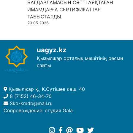
БАҒДАРЛАМАСЫН СӘТТІ АЯҚТАҒАН
ИМАМДАРҒА СЕРТИФИКАТТАР
ТАБЫСТАЛДЫ
20.05.2026
uagyz.kz
Қызылжар орталық мешітінің ресми
сайты
Қызылжар қ., К.Сүтішев көш. 40
8 (7152) 46-34-70
Sko-kmdb@mail.ru
Сопровождение:
студия Gala