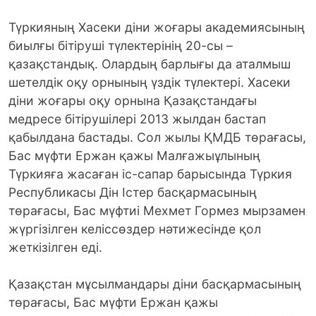
Түркияның Хасеки діни жоғары академиясының
биылғы бітіруші түлектерінің 20-сы –
қазақстандық. Олардың барлығы да аталмыш
шетелдік оқу орнының үздік түлектері. Хасеки
діни жоғары оқу орнына Қазақстандағы
медресе бітірушілері 2013 жылдан бастап
қабылдана бастады. Сол жылы ҚМДБ төрағасы,
Бас мүфти Ержан қажы Малғажыұлының
Түркияға жасаған іс-сапар барысында Түркия
Республикасы Дін Істер басқармасының
төрағасы, Бас мүфтиі Мехмет Гормез мырзамен
жүргізілген келіссөздер нәтижесінде қол
жеткізілген еді.
Қазақстан мұсылмандары діни басқармасының
төрағасы, Бас мүфти Ержан қажы