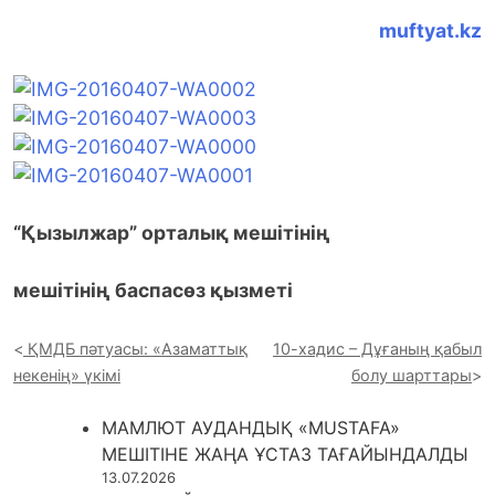
muftyat.kz
“Қызылжар” орталық мешітінің
мешітінің баспасөз қызметі
ҚМДБ пәтуасы: «Азаматтық
10-хадис – Дұғаның қабыл
некенің» үкімі
болу шарттары
МАМЛЮТ АУДАНДЫҚ «MUSTAFA»
МЕШІТІНЕ ЖАҢА ҰСТАЗ ТАҒАЙЫНДАЛДЫ
13.07.2026