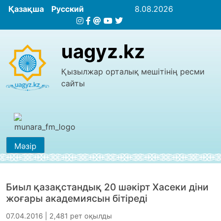
Қазақша
Русский
8.08.2026
uagyz.kz
Қызылжар орталық мешітінің ресми
сайты
Мәзір
Биыл қазақстандық 20 шәкірт Хасеки діни
жоғары академиясын бітіреді
07.04.2016 | 2,481 рет оқылды