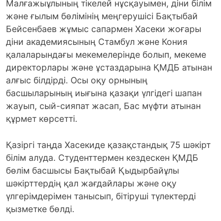
Малғажыұлының тікелей нұсқауымен, діни білім
және ғылым бөлімінің меңгерушісі Бақтыбай
Бейсенбаев жұмыс сапармен Хасеки жоғары
діни академиясының Стамбул және Кония
қалаларындағы мекемелерінде болып, мекеме
директорлары және ұстаздарына ҚМДБ атынан
алғыс білдірді. Осы оқу орнының
басшыларының иығына қазақи үлгідегі шапан
жауып, сый-сияпат жасап, Бас мүфти атынан
құрмет көрсетті.
Қазіргі таңда Хасекиде қазақстандық 75 шәкірт
білім алуда. Студенттермен кездескен ҚМДБ
бөлім басшысы Бақтыбай Қыдырбайұлы
шәкірттердің қал жағдайлары және оқу
үлгерімдерімен танысып, бітіруші түлектерді
қызметке бөлді.