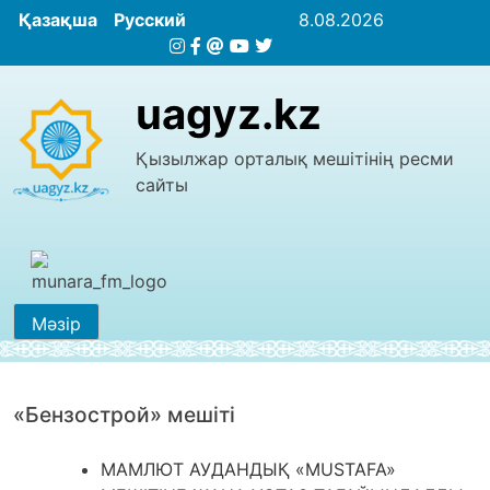
Қазақша
Русский
8.08.2026
uagyz.kz
Қызылжар орталық мешітінің ресми
сайты
Мәзір
«Бензострой» мешіті
МАМЛЮТ АУДАНДЫҚ «MUSTAFA»