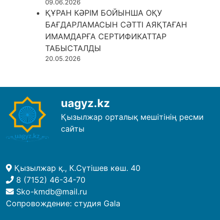
09.06.2026
ҚҰРАН КӘРІМ БОЙЫНША ОҚУ
БАҒДАРЛАМАСЫН СӘТТІ АЯҚТАҒАН
ИМАМДАРҒА СЕРТИФИКАТТАР
ТАБЫСТАЛДЫ
20.05.2026
uagyz.kz
Қызылжар орталық мешітінің ресми
сайты
Қызылжар қ., К.Сүтішев көш. 40
8 (7152) 46-34-70
Sko-kmdb@mail.ru
Сопровождение:
студия Gala