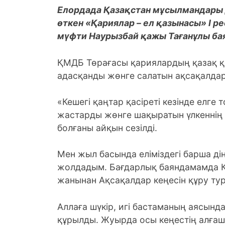
Елордада Қазақстан мұсылмандары
өткен «Қариялар – ел қазынасы» І 
мүфти Наурызбай қажы Тағанұлы ба
ҚМДБ Төрағасы қариялардың қазақ қо
адасқанды жөнге салатын ақсақалдар и
«Кешегі қаңтар қасіреті кезінде елге
жастарды жөнге шақыратын үлкеннің 
болғаны айқын сезілді.
Мен жыл басында еліміздегі барша д
жолдадым. Бағдарлық баяндамамда Қ
жанынан Ақсақалдар кеңесін құру тур
Аллаға шүкір, игі бастаманың аясынд
құрылды. Жуырда осы кеңестің алғашқ