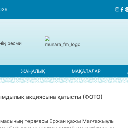
2026
нің ресми
ЖАҢАЛЫҚ
МАҚАЛАЛАР
рымдылық акциясына қатысты (ФОТО)
армасының төрағасы Ержан қажы Малғажыұлы