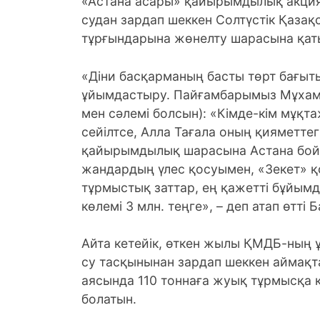
«Астана асары» қайырымдылық акция
судан зардап шеккен Солтүстік Қаза
тұрғындарына жөнелту шарасына қаты
«Діни басқарманың басты төрт бағы
ұйымдастыру. Пайғамбарымыз Мұхамм
мен сәлемі болсын): «Кімде-кім мұқт
сейілтсе, Алла Тағала оның қияметтегі
қайырымдылық шарасына Астана бой
жандардың үлес қосуымен, «Зекет» қ
тұрмыстық заттар, ең қажетті бұйы
көлемі 3 млн. теңге», – деп атап өтт
Айта кетейік, өткен жылы ҚМДБ-ның
су тасқынынан зардап шеккен аймақ
аясында 110 тоннаға жуық тұрмысқа қа
болатын.