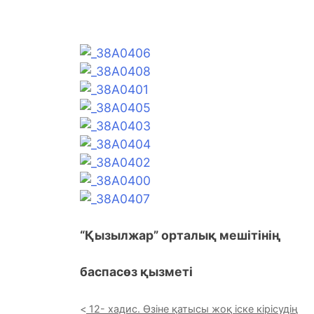
“Қызылжар” орталық мешітінің
баспасөз қызметі
12- хадис. Өзіне қатысы жоқ іске кірісудің