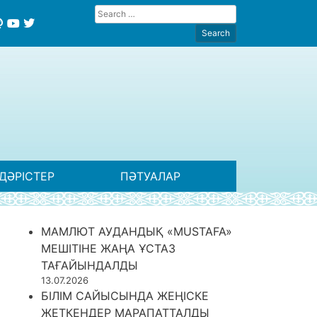
ДӘРІСТЕР
ПӘТУАЛАР
МАМЛЮТ АУДАНДЫҚ «MUSTAFA»
МЕШІТІНЕ ЖАҢА ҰСТАЗ
ТАҒАЙЫНДАЛДЫ
13.07.2026
БІЛІМ САЙЫСЫНДА ЖЕҢІСКЕ
ЖЕТКЕНДЕР МАРАПАТТАЛДЫ