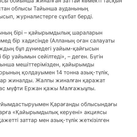
сы бойынша жиналған заттай көмекті тасқын
қстан облысы Тайынша ауданының
сып, журналистерге сұхбат берді.
тының бірі – қайырымдылық шараларын
ед бір хадисінде (Алланың оған салауаты
аждың бұл дүниедегі уайым-қайғысын
 бір уайымын сейілтеді», – деген. Бүгін
ынша мешіттерімізден, қайырымды
орының қолдауымен 14 тонна азық-түлік,
мдар жиналды. Жалпы жиналған қаражат
і Бас мүфти Ержан қажы Малғажыұлы.
 ұйымдастыруымен Қарағанды облысындағы
тарға «Қайырымдылық керуені» акциясы
жетті заттар мен азық-түлік жеткізілген