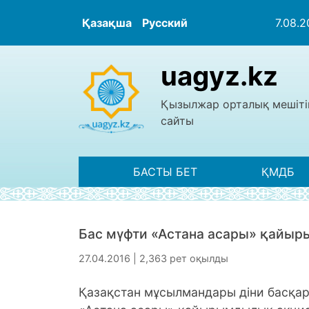
Қазақша
Русский
7.08.
uagyz.kz
Қызылжар орталық мешіті
сайты
БАСТЫ БЕТ
ҚМДБ
Бас мүфти «Астана асары» қайы
27.04.2016 | 2,363 рет оқылды
Қазақстан мұсылмандары діни басқ