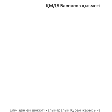
ҚМДБ Баспасөз қызметі
Еліміздің екі шәкірті халықаралық Құран жарысына