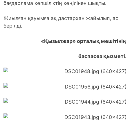
бағдарлама көпшіліктің көңілінен шықты.
Жиылған қауымға ақ дастархан жайылып, ас
берілді.
«Қызылжар» орталық мешітінің
баспасөз қызметі.