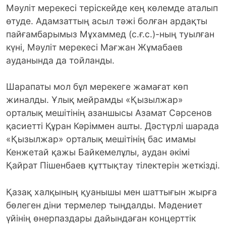
Мәуліт мерекесі теріскейде кең көлемде аталып
өтуде. Адамзаттың асыл тәжі болған ардақты
пайғамбарымыз Мұхаммед (с.ғ.с.)-ның туылған
күні, Мәуліт мерекесі Мағжан Жұмабаев
ауданында да тойланды.
Шарапаты мол бұл мерекеге жамағат көп
жиналды. Ұлық мейрамды «Қызылжар»
орталық мешітінің азаншысы Азамат Сәрсенов
қасиетті Құран Кәріммен ашты. Дәстүрлі шарада
«Қызылжар» орталық мешітінің бас имамы
Кенжетай қажы Байкемелұлы, аудан әкімі
Қайрат Пішенбаев құттықтау тілектерін жеткізді.
Қазақ халқының қуанышы мен шаттығын жырға
бөлеген діни термелер тыңдалды. Мәдениет
үйінің өнерпаздары дайындаған концерттік