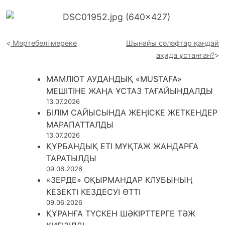
Мәртебелі мереке
Шынайы сәләфтар қандай
ақида ұстанған?
МАМЛЮТ АУДАНДЫҚ «MUSTAFA»
МЕШІТІНЕ ЖАҢА ҰСТАЗ ТАҒАЙЫНДАЛДЫ
13.07.2026
БІЛІМ САЙЫСЫНДА ЖЕҢІСКЕ ЖЕТКЕНДЕР
МАРАПАТТАЛДЫ
13.07.2026
ҚҰРБАНДЫҚ ЕТІ МҰҚТАЖ ЖАНДАРҒА
ТАРАТЫЛДЫ
09.06.2026
«ЗЕРДЕ» ОҚЫРМАНДАР КЛУБЫНЫҢ
КЕЗЕКТІ КЕЗДЕСУІ ӨТТІ
09.06.2026
ҚҰРАНҒА ТҮСКЕН ШӘКІРТТЕРГЕ ТӘЖ