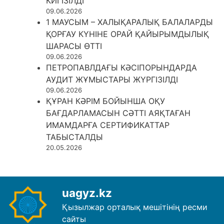
КИГІЗІЛДІ
09.06.2026
1 МАУСЫМ – ХАЛЫҚАРАЛЫҚ БАЛАЛАРДЫ
ҚОРҒАУ КҮНІНЕ ОРАЙ ҚАЙЫРЫМДЫЛЫҚ
ШАРАСЫ ӨТТІ
09.06.2026
ПЕТРОПАВЛДАҒЫ КӘСІПОРЫНДАРДА
АУДИТ ЖҰМЫСТАРЫ ЖҮРГІЗІЛДІ
09.06.2026
ҚҰРАН КӘРІМ БОЙЫНША ОҚУ
БАҒДАРЛАМАСЫН СӘТТІ АЯҚТАҒАН
ИМАМДАРҒА СЕРТИФИКАТТАР
ТАБЫСТАЛДЫ
20.05.2026
uagyz.kz
Қызылжар орталық мешітінің ресми
сайты