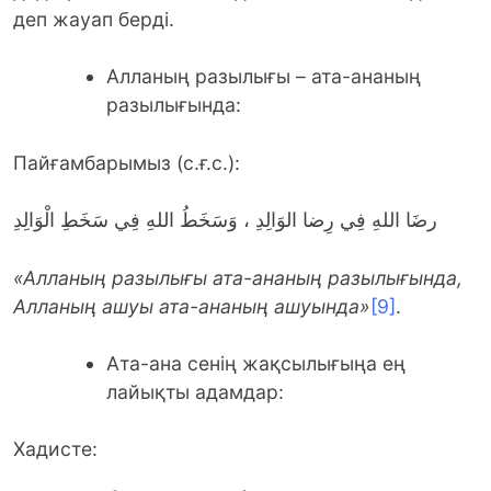
деп жауап берді.
Алланың разылығы – ата-ананың
разылығында:
Пайғамбарымыз (с.ғ.с.):
رضَا اللهِ فِي رِضا الوَالِدِ ، وَسَخَطُ اللهِ فِي سَخَطِ الْوَالِدِ
«Алланың разылығы ата-ананың разылығында,
Алланың ашуы ата-ананың ашуында»
[9]
.
Ата-ана сенің жақсылығыңа ең
лайықты адамдар:
Хадисте: