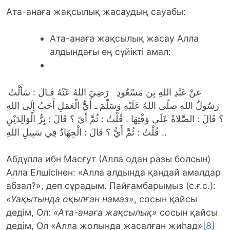
Ата-анаға жақсылық жасаудың сауабы:
Ата-анаға жақсылық жасау Алла
алдындағы ең сүйікті амал:
عنْ
عَبْدِ اللهِ بِن مَسْعُودِ رَضِيَ اللهُ عَنْهُ قَـالَ : سَأَلْتُ
رَسُولُ اللهِ صلّى اللهُ عَلَيْهِ وَسَلّمَ ـ أَيُّ الْعَمَلِ أَحَبُ إِلَى اللهِ
؟ قَالَ : الصَّلاةُ عَلَى وَقْتِهَا . قُلْتُ : ثُمَّ أَيّ ؟ قَالَ : بِرُّ الْوَالِدَيْنِ
. قُلْتُ : ثُمَّ أَيُّ ؟ قَالَ : الْجِهَادُ فِي سَبِيلِ اللهِ.
Абдұлла ибн Масғут (Алла одан разы болсын)
Алла Елшісінен: «Алла алдында қандай амалдар
абзал?», деп сұрадым. Пайғамбарымыз (с.ғ.с.):
«Уақытында оқылған намаз»
, сосын қайсы
дедім, Ол:
«Ата-анаға жақсылық»
сосын қайсы
дедім, Ол «Алла жолында жасалған жиһад»
[8]