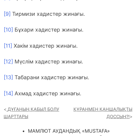
[9]
Тирмизи хадистер жинағы.
[10]
Бұхари хадистер жинағы.
[11]
Хакім хадистер жинағы.
[12]
Мүслім хадистер жинағы.
[13]
Табарани хадистер жинағы.
[14]
Ахмад хадистер жинағы.
ДҰҒАНЫҢ ҚАБЫЛ БОЛУ
ҚҰРАНМЕН ҚАНШАЛЫҚТЫ
ШАРТТАРЫ
ДОССЫҢ?!
МАМЛЮТ АУДАНДЫҚ «MUSTAFA»