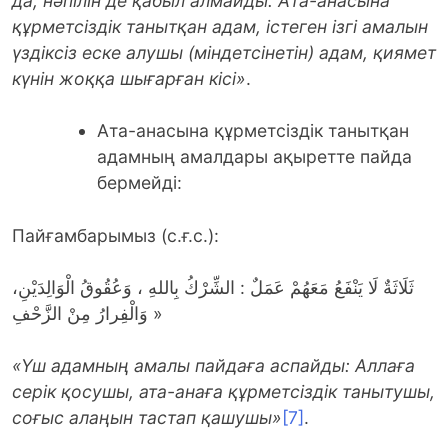
да
,
нәпілін де қабыл алмайды: Ата-анасына
құрметсіздік танытқан адам, істеген ізгі амалын
үздіксіз еске алушы
(міндетсінетін)
адам, қиямет
күнін жоққа шығарған
кісі
»
.
Ата-анасына құрметсіздік танытқан
адамның амалдары ақыретте пайда
бермейді:
Пайғамбарымыз (с.ғ.с.):
ثَلَاثَةٌ لَا يَنْفَعُ مَعَهُمْ عَمَلٌ : الشِّرْكُ بِاللهِ ، وَعُقُوقُ الْوَالِدَيْنِ،
وَالْفِرارُ مِنْ الزَّحْفِ »
«Үш адамның амалы пайдаға аспайды: Аллаға
серік қосу
шы
, ата-анаға құрметсіздік таныту
шы
,
соғыс алаңын тастап қашу
шы
»
[7]
.