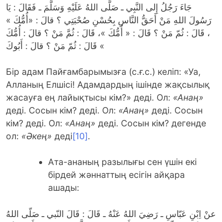
جَاءَ رَجُلُ إِلى النَّبِي ـ صَلَّى اللهُ عَلَيْهِ وَسَلَّمَ ـ فَقَالَ : يَا
رَسُولَ اللهِ مَنْ أَحَقُّ النَّاسِ بِحُسْنِ صُحْبَتِي ؟ قالَ : «أُمُّكَ »
، قَالَ : ثُمّ مَنْ ؟ قَالَ : « أُمُّكَ »، قَالَ : ثُمَّ مَنْ ؟ قالَ : أُمُّكَ
» قَالَ : ثُمّ مَنْ ؟ قالَ : أَبُوكَ
Бір адам Пайғамбарымызға (с.ғ.с.) келіп: «Уа,
Алланың Елшісі! Адамдардың ішінде жақсылық
жасауға ең лайықтысы кім?» деді. Ол:
«Анаң»
деді. Сосын кім? деді. Ол:
«Анаң»
деді. Сосын
кім? деді. Ол:
«Анаң»
деді. Сосын кім? дегенде
ол:
«Әкең»
деді
[10]
.
Ата-ананың разылығы сен үшін екі
бірдей жәннаттың есігін айқара
ашады:
عنْ اِبْنِ عَبّاسِ ـ رَضِيَ اللهُ عَنْهُ ـ قَالَ : قَالَ النّبي ـ صَلّى اللهُ