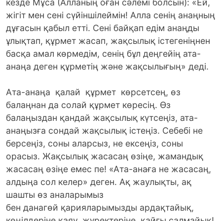
кезде Мұса (Алланың оған сәлемі болсын): «Ей,
жігіт мен сені сүйіншілеймін! Алла сенің анаңның
дұғасын қабыл етті. Сені байқап едім анаңды
ұлықтап, құрмет жасап, жақсылық істегеніңнен
басқа амал көрмедім, сенің бұл деңгейің ата-
анаңа деген құрметің және жақсылығың» деді.
Ата-анаңа қалай құрмет көрсетсең, өз
балаңнан да солай құрмет көресің. Өз
балаңыздан қандай жақсылық күтсеңіз, ата-
анаңызға сондай жақсылық істеңіз. Себебі не
берсеңіз, соны аларсыз, не ексеңіз, соны
орасыз. Жақсылық жасасаң өзіңе, жамандық
жасасаң өзіңе емес пе! «Ата-анаға не жасасаң,
алдыңа сол келер» деген. Ақ жаулықты, ақ
шашты өз аналарымыз
бен данагөй қарияларымызды ардақтайық,
көңілдеріне қаяу, жүректеріне қайғы салмайық!