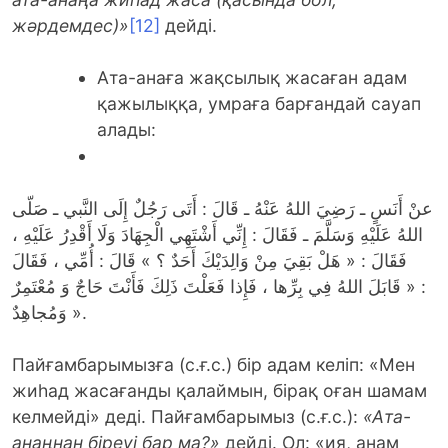
жәрдемдес)»
[12]
дейді.
Ата-анаға жақсылық жасаған адам
қажылыққа, умраға барғандай сауап
алады:
عنْ أَنَسٍ ـ رَضِيَ اللهُ عَنْهُ ـ قَالَ : أَتَى رَجُلٌ إِلَى النَّبي ـ صَلّى
اللهُ عَلَيْهِ وَسَلَّمَ ـ فَقَالَ : إِنِّي أَشْتَهِي الْجِهَادَ وَلَا أَقْدِرُ عَلَيْهِ ،
فَقَالَ : « هَلْ بَقِيَ مِنْ وَالِدَيْكَ أَحَدٌ ؟ » قَالَ : أُمِّي ، فَقَالَ
: « قَابَلَ اللهُ فِي بِرِّها ، فَإِذا فَعَلْتَ ذَلِكَ فَأَنْتَ حَاجٌ وَ مُعْتَمِرٌ
وَمُجاهِدٌ ».
Пайғамбарымызға (с.ғ.с.) бір адам келіп: «Мен
жиһад жасағанды қалаймын, бірақ оған шамам
келмейді» деді. Пайғамбарымыз (с.ғ.с.):
«Ата-
анаңна
н
біреуі бар ма?»
дейді. Ол: «ия, анам