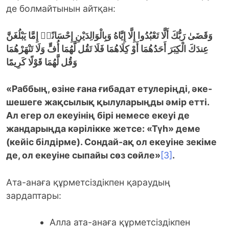
де болмайтынын айтқан:
وَقَضَىٰ رَبُّكَ أَلَّا تَعْبُدُوا إِلَّا إِيَّاهُ وَبِالْوَالِدَيْنِ إِحْسَانًاۚ
إِمَّا يَبْلُغَنَّ
عِندَكَ الْكِبَرَ أَحَدُهُمَا أَوْ كِلَاهُمَا فَلَا تَقُل لَّهُمَا أُفٍّ وَلَا تَنْهَرْهُمَا
وَقُل لَّهُمَا قَوْلًا كَرِيمًا
«Раббың, өзіне ғана ғибадат етулеріңді, әке-
шешеге жақсылық қылуларыңды әмір етті.
Ал егер ол екеуінің бірі немесе екеуі де
жандарыңда кәрілікке жетсе:
«
Түһ
»
деме
(кейіс білдірме). Сондай-ақ ол екеуін
е
зекіме
де, ол екеуіне сыпайы сөз сөйле
»
[3]
.
Ата-анаға құрметсіздікпен қараудың
зардаптары:
Алла ата-анаға құрметсіздікпен