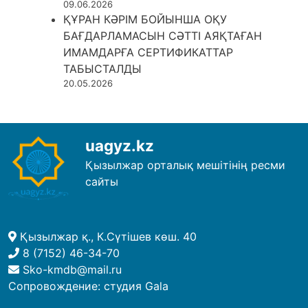
09.06.2026
ҚҰРАН КӘРІМ БОЙЫНША ОҚУ
БАҒДАРЛАМАСЫН СӘТТІ АЯҚТАҒАН
ИМАМДАРҒА СЕРТИФИКАТТАР
ТАБЫСТАЛДЫ
20.05.2026
uagyz.kz
Қызылжар орталық мешітінің ресми
сайты
Қызылжар қ., К.Сүтішев көш. 40
8 (7152) 46-34-70
Sko-kmdb@mail.ru
Сопровождение:
студия Gala