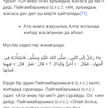
тұрып: «Ол екеуі оған зұлымдық жасаса да ма?»
деді. Пайғамбарымыз (с.ғ.с.): «
Ия, зұлымдық
жасаса да
» деп үш мәрте қайталады
[11]
.
Ата-анаға жақсылық Алла жолында
жиһад жасағаннан да абзал:
Мүслім хадистер жинағында:
جاءَ رَجُلٌ إِلَى النّبِي ـ صَلَّى اللهُ عَلَيْهِ وَسَلَّمَ ـ فَاسْتَأْذَنَهُ فِي
الْجِهادِ ، فَقَالَ : « أَحَيٌّ وَالِدَاكَ ؟ » قَالَ : نَعَمْ . قَالَ :« فِيهِمَا
فَجاهِدْ .
Бірде бір адам Пайғамбарымызға (с.ғ.с.) келіп,
жиһадқа сұранады. Пайғамбарымыз (с.ғ.с.)
одан:
«Ата-анаң тірі ме?»
деп сұрайды. Ол: «ия»
дейді. Пайғамабарымыз (с.ғ.с.):
«Олай болса,
ата-анаңа жиһад жаса (қасында бол,