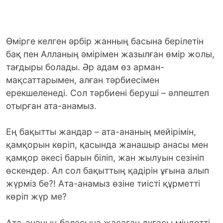
Өмірге келген әрбір жанның басына берілетін
бақ пен Алланың әмірімен жазылған өмір жолы,
тағдыры болады. Әр адам өз арман-
мақсаттарымен, алған тәрбиесімен
ерекшеленеді. Сол тәрбиені беруші – әлпештеп
отырған ата-анамыз.
Ең бақытты жандар – ата-ананың мейірімін,
қамқорын көріп, қасында жанашыр анасы мен
қамқор әкесі барын біліп, жан жылуын сезініп
өскендер. Ал сол бақыттың қадірін ұғына алып
жүрміз бе?! Ата-анамыз өзіне тиісті құрметті
көріп жүр ме?
Ата-ананың баласына жасаған дұғасы міндетті