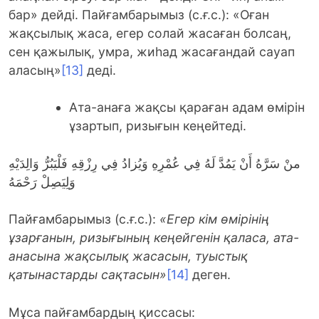
бар» дейді. Пайғамбарымыз (с.ғ.с.): «Оған
жақсылық жаса, егер солай жасаған болсаң,
сен қажылық, умра, жиһад жасағандай сауап
аласың»
[13]
деді.
Ата-анаға жақсы қараған адам өмірін
ұзартып, ризығын кеңейтеді.
منْ سَرَّهُ أَنْ يَمُدَّ لَهُ فِي عُمْرِهِ وَيُزادُ فِي رِزْقِهِ فَلْيَبُرُّ وَالِدَيْهِ
وَلِيَصِلْ رَحْمَهُ
Пайғамбарымыз (с.ғ.с.):
«Егер кім өмірінің
ұзарғанын, ризығының кеңейгенін қаласа, ата-
анасына жақсылық
жаса
сын, туыстық
қатынастарды сақтасын»
[14]
деген.
Мұса пайғамбардың қиссасы: