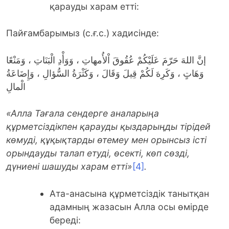
қарауды харам етті:
Пайғамбарымыз (с.ғ.с.) хадисінде:
إنَّ اللهَ حَرّمَ عَلَيْكُمْ عُقُوقَ اْلأُمهاتِ ، وَوَأْدِ الْبَنَاتِ ، وَمَنْعًا
وَهَاتٍ ، وَكَرِهَ لَكُمْ قِيلَ وَقَالَ ، وَكَثْرَةُ السُّؤالِ ، وَإِضَاعَةُ
الْمالِ
«Алла
Т
ағала сендерге аналарыңа
құрметсіздікпен қарауды қыздарыңды тірідей
көмуді, құқықтарды өтемеу мен орынсыз істі
орындауды талап етуді, өсекті, көп сөзді,
дүниені шашуды харам етті»
[4]
.
Ата-анасына құрметсіздік танытқан
адамның жазасын Алла осы өмірде
береді: