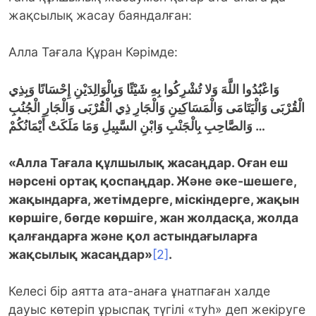
жақсылық жасау баяндалған:
Алла Тағала Құран Кәрімде:
وَاعْبُدُوا اللَّهَ وَلا تُشْرِكُوا بِهِ شَيْئًا وَبِالْوَالِدَيْنِ إِحْسَانًا وَبِذِي
الْقُرْبَى وَالْيَتَامَى وَالْمَسَاكِينِ وَالْجَارِ ذِي الْقُرْبَى وَالْجَارِ الْجُنُبِ
وَالصَّاحِبِ بِالْجَنْبِ وَابْنِ السَّبِيلِ وَمَا مَلَكَتْ أَيْمَانُكُمْ
…
«
Алла Т
ағала
құлшылық
жасаңд
ар. Оған еш
нәрсені ортақ қоспаңдар. Және әке-шешеге,
жақындарға, жетімдерге, міскіндерге, жақын
көршіге, бөгде көршіге, жан жолдасқа, жолда
қалғандарға және қол астындағыларға
жақсылық
жасаң
дар
»
[2]
.
Келесі бір аятта ата-анаға ұнатпаған халде
дауыс көтеріп ұрыспақ түгілі «туһ» деп жекіруге