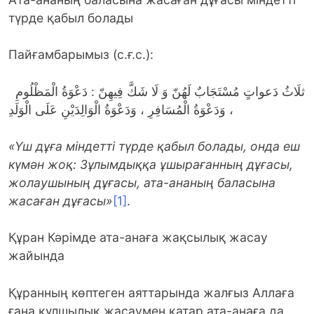
түрде қабыл болады
Пайғамбарымыз (с.ғ.с.):
ثلَاثُ دَعواتٍ مُسْتَجَابٌ لَهُنّ وَ لَا شَكَّ فِيهِنّ : دَعْوَةُ الْمَظْلُومِ
، وَدَعْوَةُ الْمُسَافِرِ ، وَدَعْوَةُ الْوَالِدَيْنِ عَلَى الْوَلَدِ
«Үш дұға міндетті түрде қабыл болады, онда еш
күмән жоқ: Зұлымдыққа ұшырағанның дұғасы,
жолаушының дұғасы, ата-ананың баласына
жасаған
дұғасы»
[1]
.
Құран Кәрімде ата-анаға жақсылық жасау
жайында
Құранның көптеген аяттарында жалғыз Аллаға
ғана құлшылық жасаумен қатар ата-анаға да