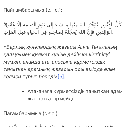
Пайғамбарымыз (с.ғ.с.):
كُلُّ الذُّنُوبِ يُؤَخَّرُ اللهُ مِنْها مَا شَاءَ إِلَى يَوْمِ الْقِيامَةِ إِلّا عُقُوقُ
الْوَالِدَيْنِ فَإِنَّ اللهَ يُعَجِّلُهُ لِصَاحِبِهِ فِي الْحَيَاةِ قَبْلَ الْمَوْتِ.
«
Барлық күнәлардың жазасы Алла
Т
ағаланың
қалауымен қиямет күніне дейін кешіктірілуі
мүмкін,
алайда
ата-анасына құрметсіздік
танытқан адамның жазасын осы өмірде өлім
келмей тұрып береді»
[5]
.
Ата-анаға құрметсіздік танытқан адам
жәннәтқа кірмейді:
Пағамбарымыз (с.ғ.с.):