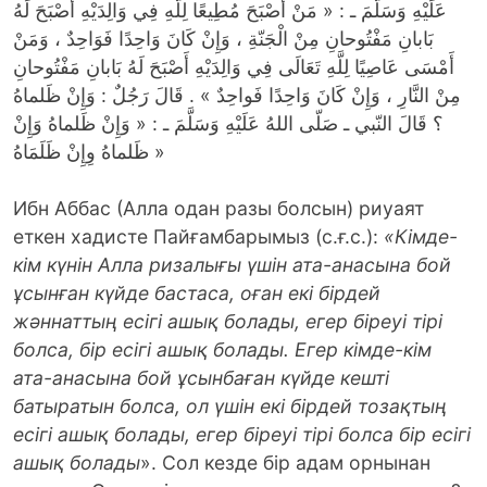
عَلَيْهِ وَسَلّمَ ـ : « مَنْ أَصْبَحَ مُطِيعًا لِلَّهِ فِي وَالِدَيْهِ أَصْبَحَ لَهُ
بَابانِ مَفْتُوحانِ مِنْ الْجَنّةِ ، وَإِنْ كَانَ وَاحِدًا فَوَاحِدٌ ، وَمَنْ
أَمْسَى عَاصِيًا لِلَّهِ تَعَالَى فِي وَالِدَيْهِ أَصْبَحَ لَهُ بَابانِ مَفْتُوحانِ
مِنْ النَّارِ ، وَإِنْ كَانَ وَاحِدًا فَواحِدٌ » . قَالَ رَجُلٌ : وَإِنْ ظَلماهُ
؟ قَالَ النّبي ـ صَلّى اللهُ عَلَيْهِ وَسَلَّمَ ـ : « وَإِنْ ظَلماهُ وَإِنْ
ظَلماهُ وِإِنْ ظَلَمَاهُ »
Ибн Аббас (Алла одан разы болсын) риуаят
еткен хадисте Пайғамбарымыз (с.ғ.с.):
«Кімде-
кім күнін Алла ризалығы үшін ата-анасына бой
ұсынған күйде бастаса, оған екі бірдей
жәннаттың есігі ашық болады, егер біреуі тірі
болса, бір есігі ашық болады.
Егер кімде-кім
ата-анасына бой ұсынбаған күйде кешті
батыратын болса, ол үшін екі бірдей тозақтың
есігі ашық болады, егер біреуі тірі болса бір есігі
ашық болады
». Сол кезде бір адам орнынан