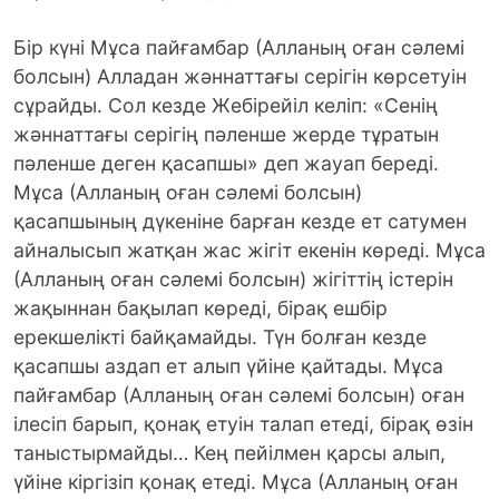
Бір күні Мұса пайғамбар (Алланың оған сәлемі
болсын) Алладан жәннаттағы серігін көрсетуін
сұрайды. Сол кезде Жебірейіл келіп: «Сенің
жәннаттағы серігің пәленше жерде тұратын
пәленше деген қасапшы» деп жауап береді.
Мұса (Алланың оған сәлемі болсын)
қасапшының дүкеніне барған кезде ет сатумен
айналысып жатқан жас жігіт екенін көреді. Мұса
(Алланың оған сәлемі болсын) жігіттің істерін
жақыннан бақылап көреді, бірақ ешбір
ерекшелікті байқамайды. Түн болған кезде
қасапшы аздап ет алып үйіне қайтады. Мұса
пайғамбар (Алланың оған сәлемі болсын) оған
ілесіп барып, қонақ етуін талап етеді, бірақ өзін
таныстырмайды… Кең пейілмен қарсы алып,
үйіне кіргізіп қонақ етеді. Мұса (Алланың оған