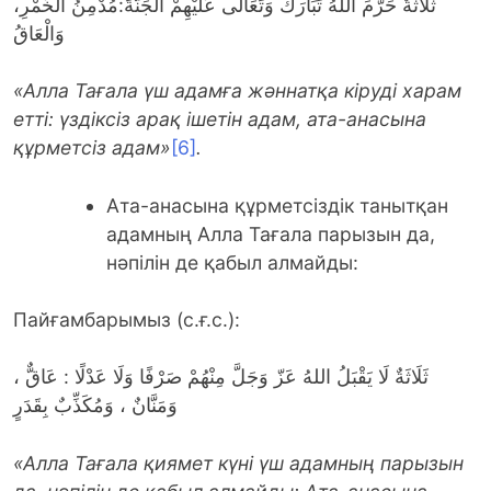
ثَلَاثَةٌ حَرّمَ اللهُ تَبَارَكَ وَتَعَالَى عَلَيْهِمْ الْجَنَّةَ:مُدْمِنُ الْخَمْرِ،
وَالْعَاقُ
«Алла Тағала үш адамға жәннатқа кіруді харам
етті: үздіксіз арақ ішетін адам, ата-анасына
құрметсіз адам»
[6]
.
Ата-анасына құрметсіздік танытқан
адамның Алла Тағала парызын да,
нәпілін де қабыл алмайды:
Пайғамбарымыз (с.ғ.с.):
ثَلَاثَةٌ لَا يَقْبَلُ اللهُ عَزّ وَجَلَّ مِنْهُمْ صَرْفًا وَلَا عَدْلًا : عَاقٌّ ،
وَمَنَّانٌ ، وَمُكَذِّبٌ بِقَدَرٍ
«Алла
Т
ағала
қ
иямет күні үш адамның парызын