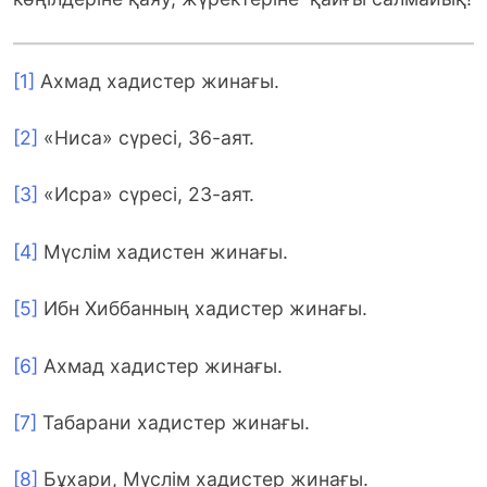
[1]
Ахмад хадистер жинағы.
[2]
«Ниса» сүресі, 36-аят.
[3]
«Исра» сүресі, 23-аят.
[4]
Мүслім хадистен жинағы.
[5]
Ибн Хиббанның хадистер жинағы.
[6]
Ахмад хадистер жинағы.
[7]
Табарани хадистер жинағы.
[8]
Бұхари, Мүслім хадистер жинағы.