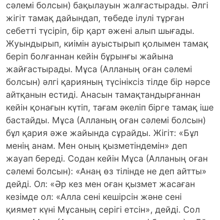
сәлемі болсын) бақылауын жалғастырады. Әлгі
жігіт тамақ дайындап, төбеде ілулі тұрған
себетті түсіріп, бір қарт әжені алып шығады.
Жуындырып, киімін ауыстырып қолымен тамақ
беріп болғаннан кейін бұрынғы жайына
жайғастырады. Мұса (Алланың оған сәлемі
болсын) әлгі қарияның түсініксіз тілде бір нәрсе
айтқанын естиді. Анасын тамақтандырғаннан
кейін қонағын күтіп, тағам әкеліп бірге тамақ іше
бастайды. Мұса (Алланың оған сәлемі болсын)
бұл қария әже жайында сұрайды. Жігіт: «Бұл
менің анам. Мен оның қызметіндемін» деп
жауап береді. Содан кейін Мұса (Алланың оған
сәлемі болсын): «Анаң өз тілінде не деп айтты»
дейді. Ол: «Әр кез мен оған қызмет жасаған
кезімде ол: «Алла сені кешірсін және сені
қиямет күні Мұсаның серігі етсін», дейді. Сол