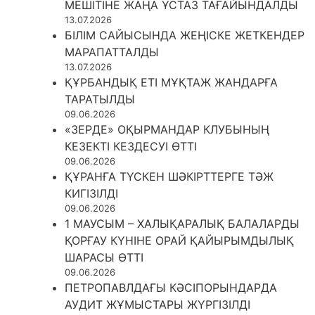
МЕШІТІНЕ ЖАҢА ҰСТАЗ ТАҒАЙЫНДАЛДЫ
13.07.2026
БІЛІМ САЙЫСЫНДА ЖЕҢІСКЕ ЖЕТКЕНДЕР
МАРАПАТТАЛДЫ
13.07.2026
ҚҰРБАНДЫҚ ЕТІ МҰҚТАЖ ЖАНДАРҒА
ТАРАТЫЛДЫ
09.06.2026
«ЗЕРДЕ» ОҚЫРМАНДАР КЛУБЫНЫҢ
КЕЗЕКТІ КЕЗДЕСУІ ӨТТІ
09.06.2026
ҚҰРАНҒА ТҮСКЕН ШӘКІРТТЕРГЕ ТӘЖ
КИГІЗІЛДІ
09.06.2026
1 МАУСЫМ – ХАЛЫҚАРАЛЫҚ БАЛАЛАРДЫ
ҚОРҒАУ КҮНІНЕ ОРАЙ ҚАЙЫРЫМДЫЛЫҚ
ШАРАСЫ ӨТТІ
09.06.2026
ПЕТРОПАВЛДАҒЫ КӘСІПОРЫНДАРДА
АУДИТ ЖҰМЫСТАРЫ ЖҮРГІЗІЛДІ