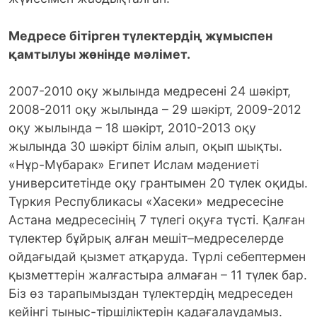
Медресе бітірген түлектердің жұмыспен
қамтылуы жөнінде мәлімет.
2007-2010 оқу жылында медресені 24 шәкірт,
2008-2011 оқу жылында – 29 шәкірт, 2009-2012
оқу жылында – 18 шәкірт, 2010-2013 оқу
жылында 30 шәкірт білім алып, оқып шықты.
«Нұр-Мүбарак» Египет Ислам мәдениеті
университетінде оқу грантымен 20 түлек оқиды.
Түркия Республикасы «Хасеки» медресесіне
Астана медресесінің 7 түлегі оқуға түсті. Қалған
түлектер бұйрық алған мешіт–медреселерде
ойдағыдай қызмет атқаруда. Түрлі себептермен
қызметтерін жалғастыра алмаған – 11 түлек бар.
Біз өз тарапымыздан түлектердің медреседен
кейінгі тыныс-тіршіліктерін қадағалаудамыз.