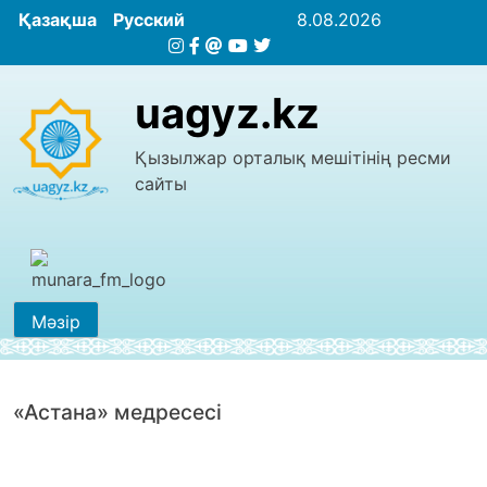
Қазақша
Русский
8.08.2026
uagyz.kz
Қызылжар орталық мешітінің ресми
сайты
Мәзір
«Астана» медресесі