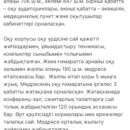
алаңы 706 ш.м., көлемі 847 ш.м. Бірінші қабатта
– оқу аудиториялары, екінші қабатта – әкімшілік,
медициналық пункт және оқытушылар
кабинеттері орналасқан.
Оқу корпусы оқу үрдісіне сай қажетті
жиһаздармен, ұйымдастыру техникасы,
компьютер сыныбымен толығымен
жабдықталған. Жеке ғимаратта арнайы оқу
залымен жалпы алаңы 190 ш.м. медресе
кітапханасы бар. Жалпы кітап қоры 5 мыңға
жуық. Медресенің оқу ғимаратына іргелес 3
қабатты жатақхана орналасқан. Жатақханада
конференц-зал, санитарлық талаптарға сай
толық жабдықталған 120 орындық асханасы
бар. Өрт қауіпсіздігі нормалары мен ережелері
талапқа сай. Медресе орталық жылыту
жүйесімен жабдықталған.