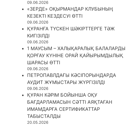
09.06.2026
«ЗЕРДЕ» ОҚЫРМАНДАР КЛУБЫНЫҢ
КЕЗЕКТІ КЕЗДЕСУІ ӨТТІ
09.06.2026
ҚҰРАНҒА ТҮСКЕН ШӘКІРТТЕРГЕ ТӘЖ
КИГІЗІЛДІ
09.06.2026
1 МАУСЫМ – ХАЛЫҚАРАЛЫҚ БАЛАЛАРДЫ
ҚОРҒАУ КҮНІНЕ ОРАЙ ҚАЙЫРЫМДЫЛЫҚ
ШАРАСЫ ӨТТІ
09.06.2026
ПЕТРОПАВЛДАҒЫ КӘСІПОРЫНДАРДА
АУДИТ ЖҰМЫСТАРЫ ЖҮРГІЗІЛДІ
09.06.2026
ҚҰРАН КӘРІМ БОЙЫНША ОҚУ
БАҒДАРЛАМАСЫН СӘТТІ АЯҚТАҒАН
ИМАМДАРҒА СЕРТИФИКАТТАР
ТАБЫСТАЛДЫ
20.05.2026