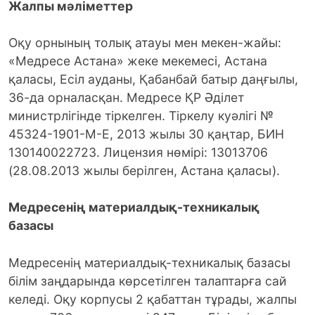
Жалпы мәліметтер
Оқу орнының толық атауы мен мекен-жайы:
«Медресе Астана» жеке мекемесі, Астана
қаласы, Есіл ауданы, Қабанбай батыр даңғылы,
36-да орналасқан. Медресе ҚР Әділет
министрлігінде тіркелген. Тіркелу куәлігі №
45324-1901-М-Е, 2013 жылы 30 қаңтар, БИН
130140022723. Лицензия нөмірі: 13013706
(28.08.2013 жылы берілген, Астана қаласы).
Медресенің материалдық-техникалық
базасы
Медресенің материалдық-техникалық базасы
білім заңдарында көрсетілген талаптарға сай
келеді. Оқу корпусы 2 қабаттан тұрады, жалпы