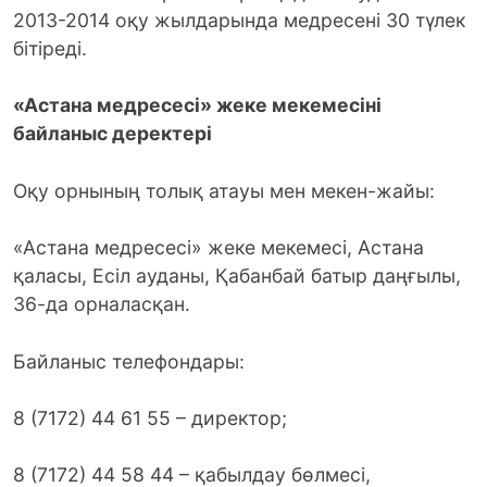
2013-2014 оқу жылдарында медресені 30 түлек
бітіреді.
«Астана медресесі» жеке мекемесіні
байланыс деректері
Оқу орнының толық атауы мен мекен-жайы:
«Астана медресесі» жеке мекемесі, Астана
қаласы, Есіл ауданы, Қабанбай батыр даңғылы,
36-да орналасқан.
Байланыс телефондары:
8 (7172) 44 61 55 – директор;
8 (7172) 44 58 44 – қабылдау бөлмесі,