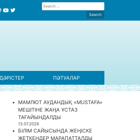
ДӘРІСТЕР
ПӘТУАЛАР
МАМЛЮТ АУДАНДЫҚ «MUSTAFA»
МЕШІТІНЕ ЖАҢА ҰСТАЗ
ТАҒАЙЫНДАЛДЫ
13.07.2026
БІЛІМ САЙЫСЫНДА ЖЕҢІСКЕ
ЖЕТКЕНДЕР МАРАПАТТАЛДЫ