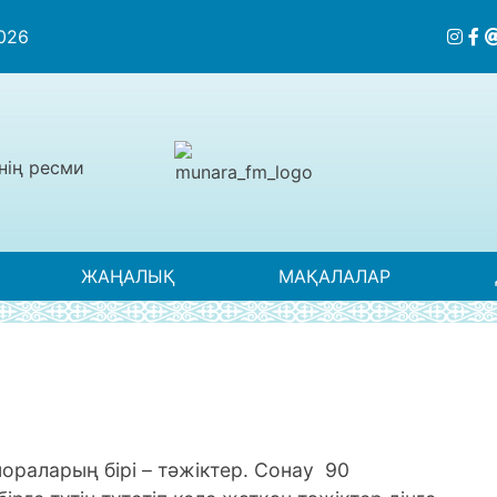
2026
нің ресми
ЖАҢАЛЫҚ
МАҚАЛАЛАР
пораларың бірі – тәжіктер. Сонау 90