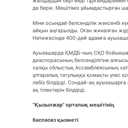
жылдардан бері өңір тұрғындарымен бі
де берік. Мешітіміз ұйымдастырған ш
Міне осындай белсенділік жексенбі кү
айқын аңғарылды. Оған жиналған жұр
Нәтижесінде 400-дей адамға ауызашар
Ауызашарда ҚМДБ-ның СҚО бойынша 
диаспорасының белсенділігіне алғысы
халқы облыстық Ассамблеясының ха
ұлтаралық татулыққа қомақты үлес қ
лебіз білдірді. Сондай-ақ ауызашарғ
ақ тілектерін білдірді.
“Қызылжар” орталық мешітінің
баспасөз қызметі