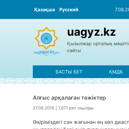
Қазақша
Русский
7.08.
uagyz.kz
Қызылжар орталық мешіті
сайты
БАСТЫ БЕТ
ҚМДБ
Алғыс арқалаған тәжіктер
27.06.2016 | 1,871 рет оқылды
Өңіріміздегі сан жағынан ең көп диас