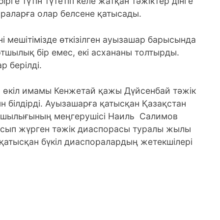
рге түтін түтетіп келе жатқан тәжіктер дінге
араларға олар белсене қатысады.
ні мешітімізде өткізілген ауызашар барысында
тшылық бір емес, екі асхананы толтырды.
 берілді.
өкіл имамы Кенжетай қажы Дүйсенбай тәжік
н білдірді. Ауызашарға қатысқан Қазақстан
тшылығының меңгерушісі Наиль Салимов
осып жүрген тәжік диаспорасы туралы жылы
а қатысқан бүкіл диаспоралардың жетекшілері