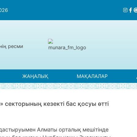
2026
нің ресми
ЖАҢАЛЫҚ
МАҚАЛАЛАР
 секторының кезекті бас қосуы өтті
дастыруымен Алматы орталық мешітінде