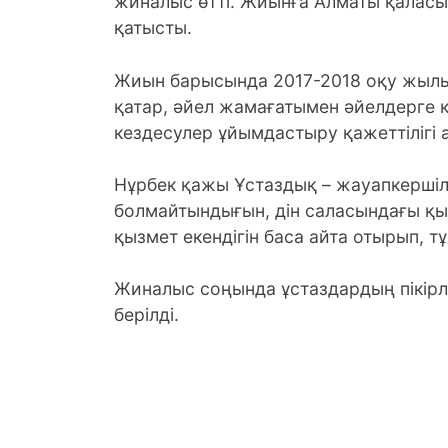
жиналыс өтті. Жиынға Алматы қалас
қатысты.
Жиын барысында 2017-2018 оқу жылы
қатар, әйел жамағатымен әйелдерге 
кездесулер ұйымдастыру қажеттілігі 
Нұрбек қажы Ұстаздық – жауапкершіліг
болмайтындығын, дін саласындағы қы
қызмет екендігін баса айта отырып, 
Жиналыс соңында ұстаздардың пікірл
берілді.