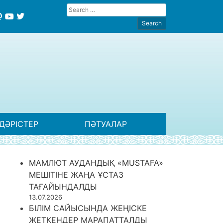
ДӘРІСТЕР
ПӘТУАЛАР
МАМЛЮТ АУДАНДЫҚ «MUSTAFA»
МЕШІТІНЕ ЖАҢА ҰСТАЗ
ТАҒАЙЫНДАЛДЫ
13.07.2026
БІЛІМ САЙЫСЫНДА ЖЕҢІСКЕ
ЖЕТКЕНДЕР МАРАПАТТАЛДЫ