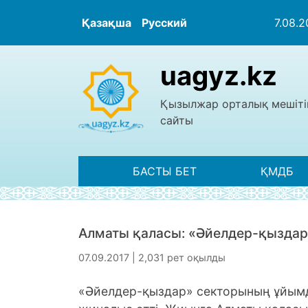
Қазақша
Русский
7.08.
uagyz.kz
Қызылжар орталық мешіті
сайты
БАСТЫ БЕТ
ҚМДБ
Алматы қаласы: «Әйелдер-қыздар»
07.09.2017 | 2,031 рет оқылды
«Әйелдер-қыздар» секторының ұйым