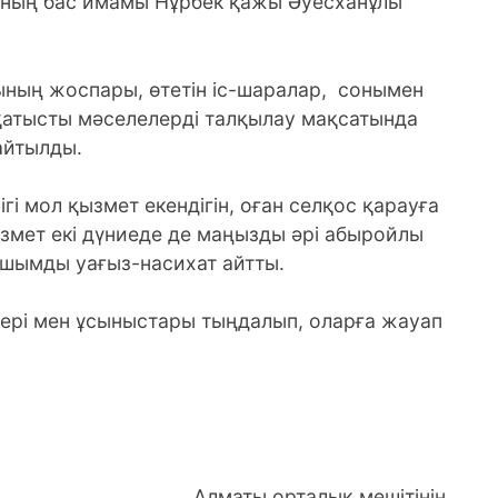
ының бас имамы Нұрбек қажы Әуесханұлы
ның жоспары, өтетін іс-шаралар, сонымен
қатысты мәселелерді талқылау мақсатында
айтылды.
і мол қызмет екендігін, оған селқос қарауға
змет екі дүниеде де маңызды әрі абыройлы
тұшымды уағыз-насихат айтты.
ері мен ұсыныстары тыңдалып, оларға жауап
Алматы орталық мешітінің