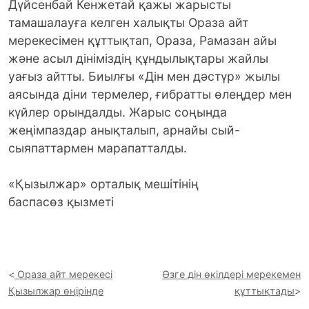
Дүйсенбай Кенжетай қажы жарысты
тамашалауға келген халықты Ораза айт
мерекесімен құттықтап, Ораза, Рамазан айы
және асыл дініміздің құндылықтары жайлы
уағыз айтты. Биылғы «Дін мен дәстүр» жылы
аясында діни термелер, ғибратты өлеңдер мен
күйлер орындалды. Жарыс соңында
жеңімпаздар анықталып, арнайы сый-
сыяпаттармен марапатталды.
«Қызылжар» орталық мешітінің
баспасөз қызметі
Ораза айт мерекесі
Өзге дін өкілдері мерекемен
Қызылжар өңірінде
құттықтады