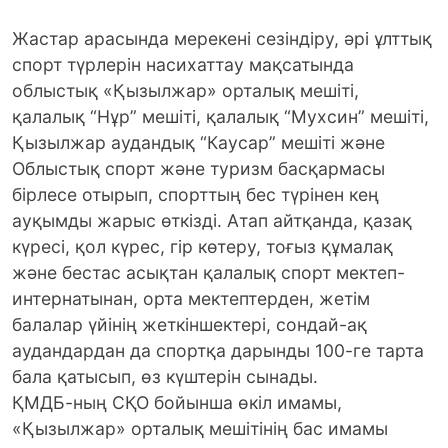
Жастар арасында мерекені сезіндіру, әрі ұлттық
спорт түрлерін насихаттау мақсатында
облыстық «Қызылжар» орталық мешіті,
қалалық “Нұр” мешіті, қалалық “Мухсин” мешіті,
Қызылжар аудандық “Каусар” мешіті және
Облыстық спорт және туризм басқармасы
бірлесе отырып, спорттың бес түрінен кең
ауқымды жарыс өткізді.
Атап айтқанда, қазақ
күресі, қол күрес, гір көтеру, тоғыз құмалақ
және бестас асықтан қалалық спорт мектеп-
интернатынан, орта мектептерден, жетім
балалар үйінің жеткіншектері, сондай-ақ
аудандардан да спортқа дарынды 100-ге тарта
бала қатысып, өз күштерін сынады.
ҚМДБ-ның СҚО бойынша өкіл имамы,
«Қызылжар» орталық мешітінің бас имамы