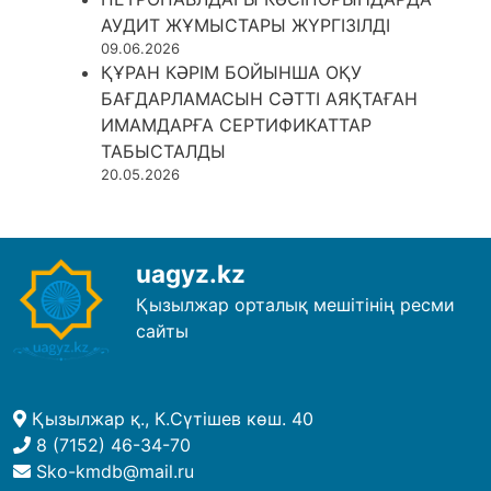
АУДИТ ЖҰМЫСТАРЫ ЖҮРГІЗІЛДІ
09.06.2026
ҚҰРАН КӘРІМ БОЙЫНША ОҚУ
БАҒДАРЛАМАСЫН СӘТТІ АЯҚТАҒАН
ИМАМДАРҒА СЕРТИФИКАТТАР
ТАБЫСТАЛДЫ
20.05.2026
uagyz.kz
Қызылжар орталық мешітінің ресми
сайты
Қызылжар қ., К.Сүтішев көш. 40
8 (7152) 46-34-70
Sko-kmdb@mail.ru