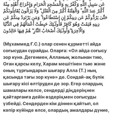
عَن سَبِيلِ اللَّهِ وَكُفْرٌ بِهِ وَالْمَسْجِدِ الْحَرَامِ وَإِخْرَاجُ أَهْلِهِ مِنْهُ
أَكْبَرُ عِندَ اللَّهِ ۚ
وَالْفِتْنَةُ أَكْبَرُ مِنَ الْقَتْلِ ۗ
وَلَا يَزَالُونَ يُقَاتِلُونَكُمْ
حَتَّىٰ يَرُدُّوكُمْ عَن دِينِكُمْ إِنِ اسْتَطَاعُوا ۚ
وَمَن يَرْتَدِدْ مِنكُمْ عَن
دِينِهِ فَيَمُتْ وَهُوَ كَافِرٌ فَأُولَـٰئِكَ حَبِطَتْ أَعْمَالُهُمْ فِي الدُّنْيَا
وَالْآخِرَةِ ۖوَأُولَـٰئِكَ أَصْحَابُ النَّارِ ۖ
هُمْ فِيهَا خَالِدُونَ
(Мұхаммед Ғ.С.) олар сенен құрметті айда
соғысудан сұрайды. Оларға: «Ол айда соғысу
зор күнә. Дегенмен, Алланың жолынан тию,
Оған қарсы келу, Харам мешітінен тыю және
оның тұрғындарын шығару Алла (Т.) ның
қасында тағы зор күнә» де. Сондай-ақ бүлік
шығару кісі өлтіруден де зор. Егер олардың
шамалары келсе, сендерді діңдеріңнен
қайтарғанға дейін өздеріңмен соғысуды
үзбейді. Сендерден кім діннен қайтып, ол
кәпір күйінде өлсе, олардың амалдары дүние,