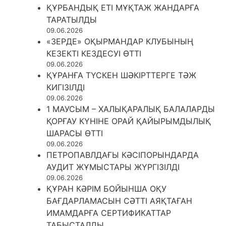
ҚҰРБАНДЫҚ ЕТІ МҰҚТАЖ ЖАНДАРҒА
ТАРАТЫЛДЫ
09.06.2026
«ЗЕРДЕ» ОҚЫРМАНДАР КЛУБЫНЫҢ
КЕЗЕКТІ КЕЗДЕСУІ ӨТТІ
09.06.2026
ҚҰРАНҒА ТҮСКЕН ШӘКІРТТЕРГЕ ТӘЖ
КИГІЗІЛДІ
09.06.2026
1 МАУСЫМ – ХАЛЫҚАРАЛЫҚ БАЛАЛАРДЫ
ҚОРҒАУ КҮНІНЕ ОРАЙ ҚАЙЫРЫМДЫЛЫҚ
ШАРАСЫ ӨТТІ
09.06.2026
ПЕТРОПАВЛДАҒЫ КӘСІПОРЫНДАРДА
АУДИТ ЖҰМЫСТАРЫ ЖҮРГІЗІЛДІ
09.06.2026
ҚҰРАН КӘРІМ БОЙЫНША ОҚУ
БАҒДАРЛАМАСЫН СӘТТІ АЯҚТАҒАН
ИМАМДАРҒА СЕРТИФИКАТТАР
ТАБЫСТАЛДЫ