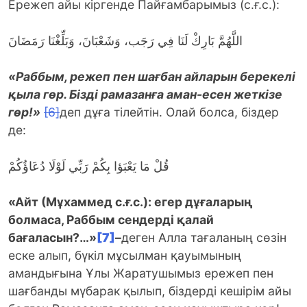
Ережеп айы кіргенде Пайғамбарымыз (с.ғ.с.):
اللَّهُمَّ بَارِكْ لَنَا فِي رَجَب، وَشَعْبَانَ، وَبَلِّغْنَا رَمَضَانَ
«Раббым, режеп пен шағбан айларын берекелі
қыла гөр. Бізді рамазанға аман-есен жеткізе
гөр!»
[6]
деп дұға тілейтін. Олай болса, біздер
де:
قُلْ مَا يَعْبَؤا بِكُمْ رَبِّي لَوْلَا دُعَاؤُكُمْ
«Айт (Мұхаммед с.ғ.с.): егер дұғаларың
болмаса, Раббым сендерді қалай
бағаласын?…»
[7]
–
деген Алла тағаланың сөзін
еске алып, бүкіл мұсылман қауымының
амандығына Ұлы Жаратушымыз ережеп пен
шағбанды мүбарак қылып, біздерді кешірім айы