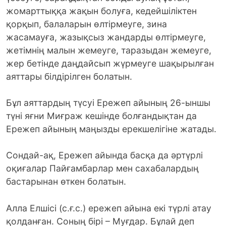
жомарттыққа жақын болуға, кедейшіліктен
қорқып, балаларын өлтірмеуге, зина
жасамауға, жазықсыз жандарды өлтірмеуге,
жетімнің малын жемеуге, таразыдан жемеуге,
жер бетінде даңдайсып жүрмеуге шақырылған
аяттары білдірілген болатын.
Бұл аяттардың түсуі Ережеп айының 26-ыншы
түні яғни Миғраж кешінде болғандықтан да
Ережеп айының маңызды ерекшелігіне жатады.
Сондай-ақ, Ережеп айында басқа да әртүрлі
оқиғалар Пайғамбарлар мен сахабалардың
бастарынан өткен болатын.
Алла Елшісі (с.ғ.с.) ережеп айына екі түрлі атау
қолданған. Соның бірі – Муғдар. Бұлай деп