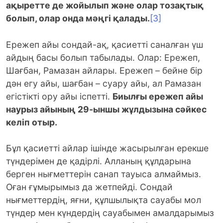
ақыретте де жойылып және олар тозақтық
болып, олар онда мәңгі қалады.
[3]
Ережеп айы сондай-ақ, қасиетті саналған үш
айдың басы болып табылады. Олар: Ережеп,
Шағбан, Рамазан айлары. Ережеп – бейне бір
дән егу айы, шағбан – суару айы, ал Рамазан
егістікті ору айы іспетті.
Биылғы ережеп айы
наурыз айының 29-ыншы жұлдызына сәйкес
келіп отыр.
Бұл қасиетті айлар ішінде жасырылған ерекше
түндерімен де қадірлі. Алланың құлдарына
берген нығметтерін санап тауыса алмаймыз.
Оған ғұмырымыз да жетпейді. Сондай
нығметтердің, яғни, құлшылықта сауабы мол
түндер мен күндердің сауабымен амалдарымыз