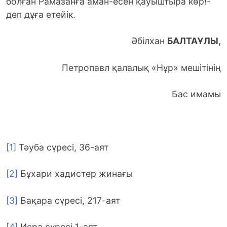
болған Рамазанға аман-есен қауыштыра көр!-
деп дұға етейік.
Әбілхан
БАЛТАҰЛЫ,
Петропавл қалалық «Нұр» мешітінің
Бас имамы
[1]
Тәуба сүресі, 36-аят
[2]
Бұхари хадистер жинағы
[3]
Бақара сүресі, 217-аят
[4]
Исра сүресі 1-аят