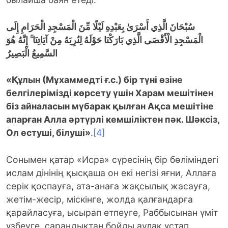
سُبْحَانَ الَّذِي أَسْرَىٰ بِعَبْدِهِ لَيْلًا مِّنَ الْمَسْجِدِ الْحَرَامِ إِلَى
الْمَسْجِدِ الْأَقْصَى الَّذِي بَارَكْنَا حَوْلَهُ لِنُرِيَهُ مِنْ آيَاتِنَا ۚ
إِنَّهُ هُوَ
السَّمِيعُ الْبَصِيرُ
«Құлын (Мұхаммедті ғ.с.) бір түні өзіне
белгілерімізді көрсету үшін Харам мешітінен
біз айналасын мүбарак қылған Ақса мешітіне
апарған Алла әртүрлі кемшіліктен пәк. Шәксіз,
Ол естуші, білуші»
.
[4]
Сонымен қатар «Исра» сүресінің бір бөліміндегі
ислам дінінің қысқаша он екі негізі яғни, Аллаға
серік қоспауға, ата-анаға жақсылық жасауға,
жетім-жесір, міскінге, жолда қалғандарға
қарайласуға, ысырап етпеуге, Раббысынан үміт
үзбеуге, сараңдықтан бойды аулақ ұстап,