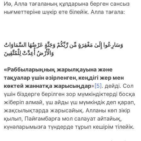
Иә, Алла тағаланың құлдарына берген сансыз
нығметтеріне шүкір ете білейік. Алла тағала:
وَسَارِعُوا إِلَىٰ مَغْفِرَةٍ مِّن رَّبِّكُمْ وَجَنَّةٍ عَرْضُهَا السَّمَاوَاتُ
وَالْأَرْضُ أُعِدَّتْ لِلْمُتَّقِينَ
«Раббыларыңның жарылқауына және
тақуалар үшін әзірленген, кеңдігі жер мен
көктей жаннатқа жарысыңдар
»
[5]
. дейді. Сол
үшін біздерге берілген зор мүмкіндіктерді босқа
жіберіп алмай, үш айды үш мүмкіндік деп қарап,
жақсылықтарда жарысайық. Алланы көп зікір
қылып, Пайғамбарға мол салауат айтайық,
күнәларымызға түндерде тұрып кешірім тілейік.