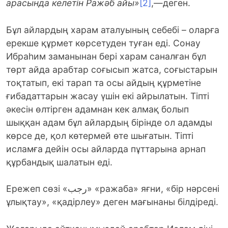
арасында келетін Ражәб айы»
[2]
,—деген.
Бұл айлардың харам аталуының себебі – оларға
ерекше құрмет көрсетуден туған еді. Сонау
Ибраһим заманынан бері харам саналған бұл
төрт айда арабтар соғысып жатса, соғыстарын
тоқтатып, екі тарап та осы айдың құрметіне
ғибадаттарын жасау үшін екі айрылатын. Тіпті
әкесін өлтірген адамнан кек алмақ болып
шыққан адам бұл айлардың бірінде ол адамды
көрсе де, қол көтермей өте шығатын. Тіпті
исламға дейін осы айларда пұттарына арнап
құрбандық шалатын еді.
Ережеп сөзі «رجب» «ражаба» яғни, «бір нәрсені
ұлықтау», «қадірлеу» деген мағынаны білдіреді.