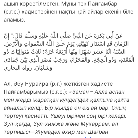
ашып көрсетілмеген. Мұны тек Пайғамбар
(с.ғ.с.) хадистерінен нақты қай айлар екенін біле
аламыз.
عَنْ أَبِي بَكْرَةَ عَنَ النَّبِيِّ صَلَّى اللَّهُ عَلَيْهِ وَسَلَّمَ قَالَ:” إِنَّ
الزَّمَانَ قَدِ اسْتَدَارَ كَهَيْئَتِهِ يَوْمَ خَلَقَ اللَّهُ السَّمَوَاتِ وَالْأَرْضَ.
السَّنَةُ اثْنَا عَشَرَ شَهْرًا مِنْهَا أَرْبَعَةٌ حُرُمٌ؛ ثَلاثٌ مُتَوَالِيَاتٌ ذُو
الْقَعْدَةِ، وَذُو الْحِجَّةِ، وَالْمُحَرَّمُ، وَرَجَبُ مُضَرَ الَّذِي بَيْنَ جُمَادَى
وَشَعْبَانَ. رواه البخاري
Ал, Әбу Һурайра (р.ғ.) жеткізген хадисте
Пайғамбарымыз (с.ғ.с.):
«Заман – Алла аспан
мен жерді жаратқан күндегідей қалпына қайта
айналып келді. Бір жылда он екі ай бар. Оның
төртеуі қасиетті. Үшеуі бірінен соң бірі келеді:
Зул-қағда, Зул-хижжа және Мухаррам, ал
төртіншісі—Жумадәл әхир мен Шағбан