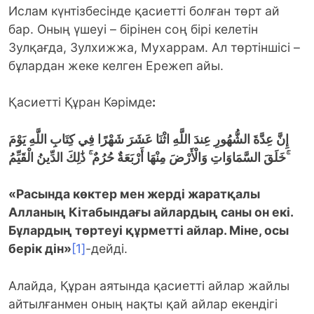
Ислам күнтізбесінде қасиетті болған төрт ай
бар. Оның үшеуі – бірінен соң бірі келетін
Зулқағда, Зулхижжа, Мухаррам. Ал төртіншісі –
бұлардан жеке келген Ережеп айы.
Қасиетті Құран Кәрімде
:
إِنَّ عِدَّةَ الشُّهُورِ عِندَ اللَّهِ اثْنَا عَشَرَ شَهْرًا فِي كِتَابِ اللَّهِ يَوْمَ
خَلَقَ السَّمَاوَاتِ وَالْأَرْضَ مِنْهَا أَرْبَعَةٌ حُرُمٌ ۚ ذَٰلِكَ الدِّينُ الْقَيِّمُ ۚ
«Расында көктер мен жерді жаратқалы
Алланың Кітабындағы айлардың саны он екі.
Бұлардың төртеуі құрметті айлар. Міне, осы
берік дін»
[1]
-дейді.
Алайда, Құран аятында қасиетті айлар жайлы
айтылғанмен оның нақты қай айлар екендігі