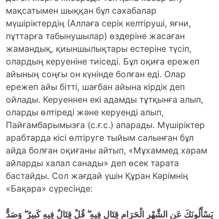
мақсатымен шыққан бұл сахабалар
мүшіріктердің (Аллаға серік келтіруші, яғни,
пұттарға табынушылар) өздеріне жасаған
жамандық, қиыншылықтары естеріне түсіп,
олардың керуеніне тиіседі. Бұл оқиға ережеп
айының соңғы он күнінде болған еді. Олар
ережеп айы бітті, шағбан айына кірдік деп
ойлады. Керуеннен екі адамды тұтқынға алып,
оларды өлтіреді және керуенді алып,
Пайғамбарымызға (с.ғ.с.) апарады. Мүшіріктер
арабтарда кісі өлтіруге тыйым салынған бұл
айда болған оқиғаны айтып, «Мұхаммед харам
айларды халал санады» деп өсек тарата
бастайды. Сол жағдай үшін Құран Кәрімнің
«Бақара» сүресінде:
يَسْأَلُونَكَ عَنِ الشَّهْرِ الْحَرَامِ قِتَالٍ فِيهِ ۖ
قُلْ قِتَالٌ فِيهِ كَبِيرٌ ۖ
وَصَدٌّ