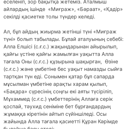
еселеніп, зор бақытқа жетеміз. Аталмыш
айлардың ішінде «Миғраж», «Бәраат», «Қадір»
секілді қасиетке толы түндер келеді.
Ал, бұл айдың жиырма жетінші түні «Миғраж
түні» болып табылады. Бұлай аталуының себебі:
Алла Елшісі (с.ғ.с.) жақындарынан айырылып,
қайғы үстіне қайғы жамылған уақытта Алла
тағала Оны (с.ғ.с.) құзырына шақырған, Өзіне
(с.ғ.с.) және үмбетіне бес уақыт намазды сыйға
тартқан түн еді. Сонымен қатар бұл сапарда
мұсылман үмбетіне арақты харам қылып,
«Бақара» сүресінің соңғы екі аяты түсіріліп,
Мұхаммед (с.ғ.с.) үмбеттерінің Аллаға серік
қоспай, тәухид сеніміне бет бұрғандардың
жұмаққа кіретінін айтып сүйіншіледі. Осы
жайында Алла тағала қасиетті Құран Кәрімде
былайша баян етеді: