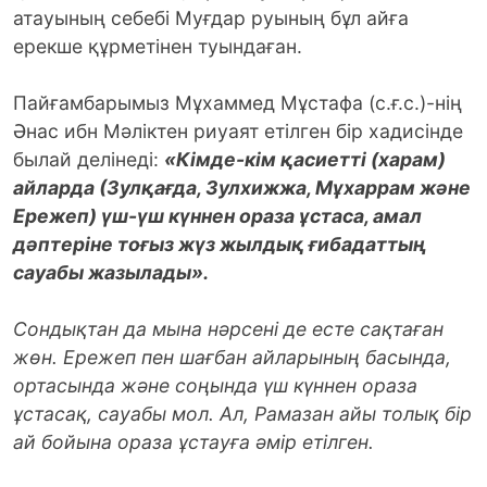
атауының себебі Муғдар руының бұл айға
ерекше құрметінен туындаған.
Пайғамбарымыз Мұхаммед Мұстафа (с.ғ.с.)-нің
Әнас ибн Мәліктен риуаят етілген бір хадисінде
былай делінеді:
«Кімде-кім қасиетті (харам)
айларда (Зулқағда, Зулхижжа, Мұхаррам және
Ережеп) үш-үш күннен ораза ұстаса, амал
дәптеріне тоғыз жүз жылдық ғибадаттың
сауабы жазылады».
Сондықтан да мына нәрсені де есте сақтаған
жөн. Ережеп пен шағбан айларының басында,
ортасында және соңында үш күннен ораза
ұстасақ, сауабы мол. Ал, Рамазан айы толық бір
ай бойына ораза ұстауға әмір етілген.