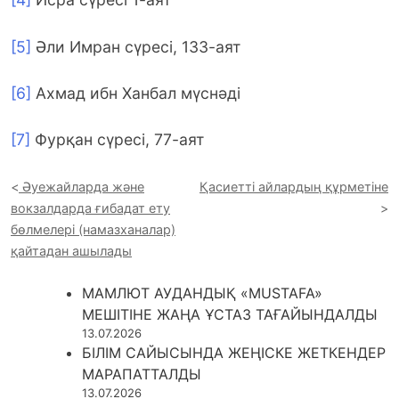
[5]
Әли Имран сүресі, 133-аят
[6]
Ахмад ибн Ханбал мүснәді
[7]
Фурқан сүресі, 77-аят
Әуежайларда және
Қасиетті айлардың құрметіне
вокзалдарда ғибадат ету
бөлмелері (намазханалар)
қайтадан ашылады
МАМЛЮТ АУДАНДЫҚ «MUSTAFA»
МЕШІТІНЕ ЖАҢА ҰСТАЗ ТАҒАЙЫНДАЛДЫ
13.07.2026
БІЛІМ САЙЫСЫНДА ЖЕҢІСКЕ ЖЕТКЕНДЕР
МАРАПАТТАЛДЫ
13.07.2026