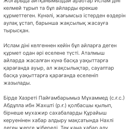
Жоғарыда айтқанымыздай арабтар Ислам діні
келмей тұрып та бұл айларды ерекше
құрметтеген. Күнәлі, жағымсыз істерден өздерін
аулақ ұстап, барынша жақсылық жасауға
тырысқан.
Ислам діні келгеннен кейін бұл айларға деген
құрмет одан әрі еселене түсті. Аталмыш
айларда жасалған күнә басқа уақыттарға
қарағанда ауыр, ал жақсылықтар, сауаптар
басқа уақыттарға қарағанда еселеніп
жазылады.
Бірде Хазреті Пайғамбарымыз Мұхаммед (с.ғ.с.)
Абдұлла ибн Жахшті (р.ғ.) қолбасшы қылып,
бірнеше мухажир сахабаларды Құрайыш
керуенінен хабар алдыру мақсатында Нахлі
деген жерге жібереді. Тек қана хабар алу