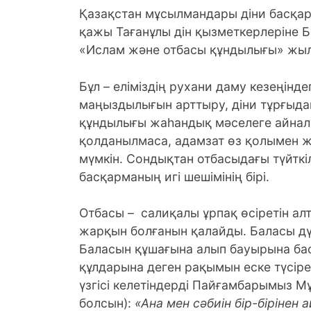
Қазақстан мұсылмандары діни басқа
қажы Тағанұлы дін қызметкерлеріне
«Ислам және отбасы құндылығы» жы
Бұл – еліміздің рухани даму кезеңін
маңыздылығын арттыру, діни тұрғыдан
құндылығы жаһандық мәселеге айналу
қолданылмаса, адамзат өз қолымен ж
мүмкін. Сондықтан отбасыдағы түйткіл
басқарманың игі шешімінің бірі.
Отбасы – салиқалы ұрпақ өсіретін ал
жарқын болғанын қалайды. Баласы дүн
Баласын құшағына алып бауырына бас
құлдарына деген рақымын еске түсір
үзгісі келетіндерді Пайғамбарымыз М
болсын):
«Ана мен сәбиін бір-бірінен 