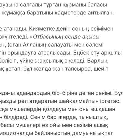
і аузына салғалы тұрған құрманы баласы
ң жұмаққа баратыны хадистерде айтылған.
е атанады. Қияметке дейін соның есімімен
 жүктеледі.
«Отбасының сенде ақысы
ң (оған Алланың салауаты мен сәлемі
гін орындауға атсалысады. Еңбек ету арқылы
өлісіп, үйіне жақсылық әкеледі. Барлық
 ұстап, бұл жолда жан тапсырса, шейіт
дағы адамдардың бір-біріне деген сенімі. Бұл
аңызды рөл атқаратын шайқалмайтын іргетас.
басқа мүшелердің қолдауы мен оны ешқашан
білдіреді. Сенім бар жерде, тыныштық,
отбасы мүшелері өз ойы мен сезімін ашық
 эмоционалды байланыстың дамуына ықпал