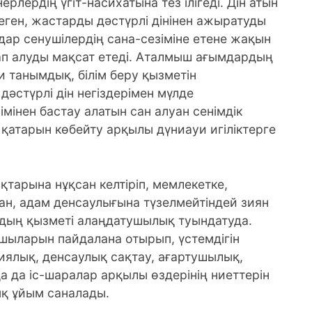
рлердің үгіт-насихатына тез ілігеді. Дін атын
ген, жастарды дәстүрлі дінінен ажыратуды
дар сенушілердің сана-сезіміне етене жақын
ап алуды мақсат етеді. Аталмыш ағымдардың
ми танымдық, білім беру қызметін
дәстүрлі дін негіздерімен мүлде
мінен бастау алатын сан алуан сенімдік
 қатарын көбейту арқылы дүниауи игіліктерге
ықтарына нұқсан келтіріп, мемлекетке,
ған, адам денсаулығына түзелмейтіндей зиян
рдың қызметі алаңдатушылық туындатуда.
ушыларын пайдалана отырып, үстемдігін
пиялық, денсаулық сақтау, ағартушылық,
 да іс-шаралар арқылы өздерінің ниеттерін
қ ұйым саналады.