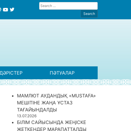
ДӘРІСТЕР
ПӘТУАЛАР
МАМЛЮТ АУДАНДЫҚ «MUSTAFA»
МЕШІТІНЕ ЖАҢА ҰСТАЗ
ТАҒАЙЫНДАЛДЫ
13.07.2026
БІЛІМ САЙЫСЫНДА ЖЕҢІСКЕ
ЖЕТКЕНДЕР МАРАПАТТАЛДЫ