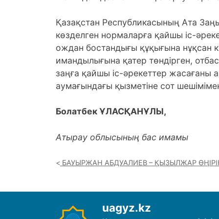
Қазақстан Республикасының Ата Заң
көзделген нормаларға қайшы іс-әреке
ождан бостандығы құқығына нұқсан ке
имандылығына қатер төндірген, отбас
заңға қайшы іс-әрекеттер жасағаны 
аумағындағы қызметіне сот шешіміме
Болатбек ҰЛАСҚАНҰЛЫ,
Атырау облысының бас имамы
БАУЫРЖАН АБДУАЛИЕВ – ҚЫЗЫЛЖАР ӨҢІР
uagyz.kz