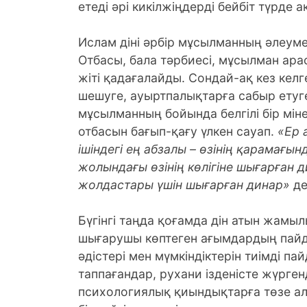
етеді әрі кикілжіңдерді бейбіт түрде
Ислам діні әрбір мұсылманның әлеумет
Отбасы, бала тәрбиесі, мұсылман ар
жіті қадағалайды. Сондай-ақ кез келге
шешуге, ауыртпалықтарға сабыр ету
мұсылманның бойында белгілі бір мін
отбасын бағып-қағу үлкен сауап.
«Ер 
ішіндегі ең абзалы – өзінің қарамағы
жолындағы өзінің көлігіне шығарған 
жолдастары үшін шығарған динар»
де
Бүгінгі таңда қоғамда дін атын жамыл
шығарушы көптеген ағымдардың пайда 
әдістері мен мүмкіндіктерін тиімді 
таппағандар, рухани ізденісте жүрге
психологиялық қиындықтарға төзе ал