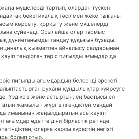
 жаңа мүшелерді тартып, олардан түскен
ндай-ақ бейэтикалық тәсілмен жеке тұлғаны
ысым көрсету, қорқыту және мүшелерді
рына сүйенеді. Осылайша олар тұрмыс
тық дүниетанымды таңдау құқығын бұзады.
ициналық қызметпен айналысу салдарынан
 қауіп төндірген теріс пиғылды ағымдар да
еріс пиғылды ағымдардың белсенді әрекеті
қалыптастырған рухани құндылықтар күйреуге
де. Үздіксіз және астыртын, ең бастысы ел
н атын жамылып жүргізілгендіктен мұндай
да иманынан жаңылдыратын аса қауіпті
і ағымдар әдетте діни бірлестік ретінде
тетіндіктен, оларға қарсы күрестің негізгі
ары болып отыр.