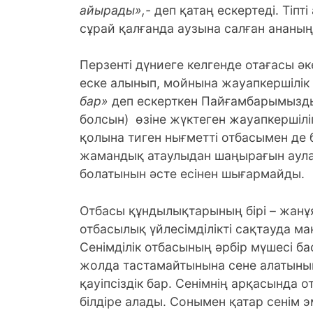
айырады»,-
деп қатаң ескертеді. Тіпт
сұрай қалғанда аузына салған ананы
Перзенті дүниеге келгенде отағасы әк
еске алынып, мойнына жауапкершілік
бар»
деп ескерткен Пайғамбарымызды
болсын) өзіне жүктеген жауапкершілі
қолына тиген нығметті отбасымен де б
жамандық атаулыдан шаңырағын аулақ
болатынын әсте есінен шығармайды.
Отбасы құндылықтарының бірі – жанұя
отбасылық үйлесімділікті сақтауда м
Сенімділік отбасының әрбір мүшесі 
жолда тастамайтынына сене алатынын 
қауіпсіздік бар. Сенімнің арқасында 
білдіре алады. Сонымен қатар сенім