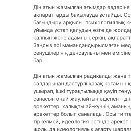
Дін атын жамылған ағымдар өздеріне
ақпараттарды бақылауда ұстайды. Со
бағындыру арқылы, психологиялық қ
ұйымда ұстап қалудың өзге де жолда
қалпын және адамның еркін, ақпарат
Заңсыз әрі мамандандырылмаған мед
сенушілерінің денсаулығы мен өміріне
бар.
Дін атын жамылған радикалды және т
салдарынан дәстүрлі қазақ қоғамын 
ұшырап, ішкі тұрақтылыққа қауіп төну
санасын оңай жаулайтын әдіспен – ді
әрекеттер халықты ай-күннің аманын
әрекеттер болып саналады. Осы типтег
тіркелмей, идеология ретінде әрекет е
жолы да идеологиялық ағарту шарал