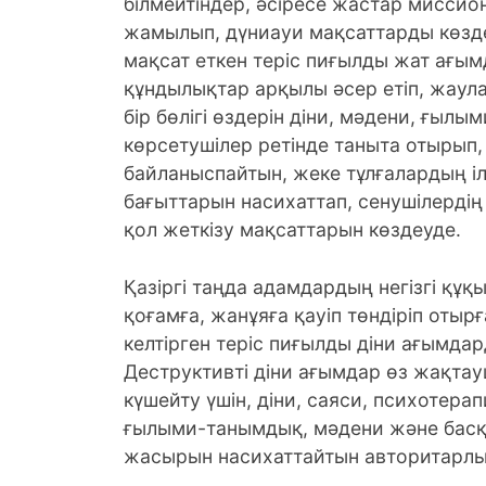
білмейтіндер, әсіресе жастар миссионе
жамылып, дүниауи мақсаттарды көзде
мақсат еткен теріс пиғылды жат ағым
құндылықтар арқылы әсер етіп, жаул
бір бөлігі өздерін діни, мәдени, ғылы
көрсетушілер ретінде таныта отырып, 
байланыспайтын, жеке тұлғалардың ілі
бағыттарын насихаттап, сенушілердің
қол жеткізу мақсаттарын көздеуде.
Қазіргі таңда адамдардың негізгі құқ
қоғамға, жанұяға қауіп төндіріп отыр
келтірген теріс пиғылды діни ағымда
Деструктивті діни ағымдар өз жақта
күшейту үшін, діни, саяси, психотера
ғылыми-танымдық, мәдени және басқа
жасырын насихаттайтын авторитарлы