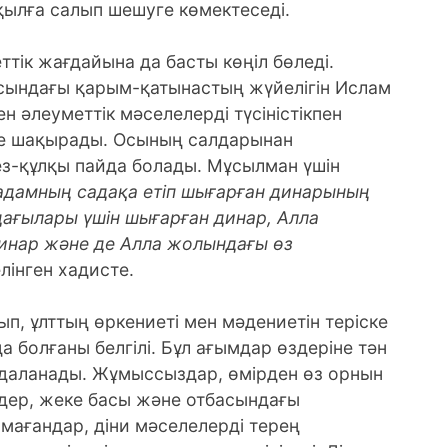
 ақылға салып шешуге көмектеседі.
тік жағдайына да басты көңіл бөледі.
асындағы қарым-қатынастың жүйелігін Ислам
н әлеуметтік мәселелерді түсіністікпен
ге шақырады. Осының салдарынан
ез-құлқы пайда болады. Мұсылман үшін
адамның садақа етіп шығарған динарының
ндағылары үшін шығарған динар, Алла
динар және де Алла жолындағы өз
лінген хадисте.
ып, ұлттың өркениеті мен мәдениетін теріске
болғаны белгілі. Бұл ағымдар өздеріне тән
пайдаланады. Жұмыссыздар, өмірден өз орнын
ндер, жеке басы және отбасындағы
мағандар, діни мәселелерді терең