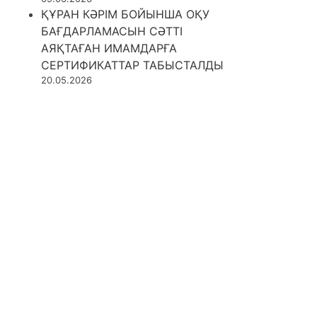
ҚҰРАН КӘРІМ БОЙЫНША ОҚУ
БАҒДАРЛАМАСЫН СӘТТІ
АЯҚТАҒАН ИМАМДАРҒА
СЕРТИФИКАТТАР ТАБЫСТАЛДЫ
20.05.2026