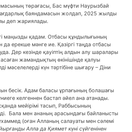
рмасының төрағасы, Бас мүфти Наурызбай
 Бағдарлық баяндамасын жолдап, 2025 жылды
лы деп жариялады.
дегі маңызды қадам. Отбасы құндылығының
 да ерекше мәнге ие. Қазіргі таңда отбасы
да. Дер кезінде қауіптің алдын алу шаралары
асаған жамандықтың өкінішінде қалуы
ді мәселелерді күн тәртібіне шығару – Діни
тын бесік. Адам баласы ұрпағының болашағы
иеге келгеннен бастап әйел ана атанады.
қанда мейірімі тасып, Раббысының
еді. Бала мен ананың арасындағы байланысты
ұхаммед (оған Алланың салауаты мен сәлемі
айырғанды Алла да Қиямет күні сүйгенінен