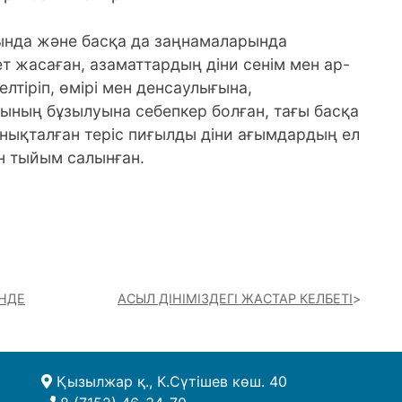
ында және басқа да заңнамаларында
т жасаған, азаматтардың діни сенім мен ар-
лтіріп, өмірі мен денсаулығына,
ының бұзылуына себепкер болған, тағы басқа
анықталған теріс пиғылды діни ағымдардың ел
н тыйым салынған.
ІНДЕ
АСЫЛ ДІНІМІЗДЕГІ ЖАСТАР КЕЛБЕТІ
Қызылжар қ., К.Сүтішев көш. 40