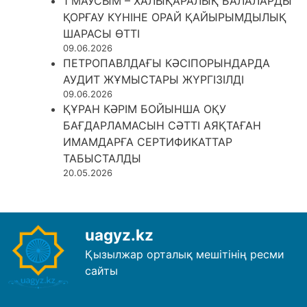
1 МАУСЫМ – ХАЛЫҚАРАЛЫҚ БАЛАЛАРДЫ
ҚОРҒАУ КҮНІНЕ ОРАЙ ҚАЙЫРЫМДЫЛЫҚ
ШАРАСЫ ӨТТІ
09.06.2026
ПЕТРОПАВЛДАҒЫ КӘСІПОРЫНДАРДА
АУДИТ ЖҰМЫСТАРЫ ЖҮРГІЗІЛДІ
09.06.2026
ҚҰРАН КӘРІМ БОЙЫНША ОҚУ
БАҒДАРЛАМАСЫН СӘТТІ АЯҚТАҒАН
ИМАМДАРҒА СЕРТИФИКАТТАР
ТАБЫСТАЛДЫ
20.05.2026
uagyz.kz
Қызылжар орталық мешітінің ресми
сайты