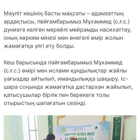
Мәуліт кешінің басты мақсаты – адамзаттың
ардақтысы, пвйғамбарымыз Мұхаммед (с.ғ.с.)
дүниеге келген мерейлі мейрамды насихаттау,
оның көркем мінезі мен өнегелі өмір жолын
жамағатқа үлгі ету болды.
Кеш барысында пайғамбарымыз Мұхаммед
(с.ғ.с.) өмірі мен ислами құндылықтар жайлы
уағыздар айтылып, имандылыққа шақыру. Іс-
шара соңында жамағатқа дастархан жайылып,
қатысушылар бірлік пен берекеге толы
отырыстың шапағатын сезінді.