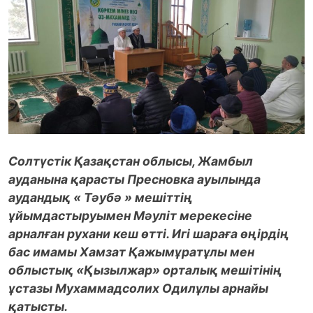
Солтүстік Қазақстан облысы, Жамбыл
ауданына қарасты Пресновка ауылында
аудандық « Тәубә » мешіттің
ұйымдастыруымен Мәуліт мерекесіне
арналған рухани кеш өтті. Игі шараға өңірдің
бас имамы Хамзат Қажымұратұлы мен
облыстық «Қызылжар» орталық мешітінің
ұстазы Мухаммадсолих Одилұлы арнайы
қатысты.