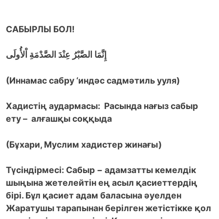
САБЫРЛЫ БОЛ!
إِنَّمَا الصَّبْرُ عِنْدَ الصَّدْمَةِ اْلأُولَى
(Иннамас сабру ‘индәс садмәтиль ууля)
Хадистің аудармасы: Расында нағыз сабыр
ету – алғашқы соққыда
(Бұхари, Муслим хадистер жинағы)
Түсіндірмесі: Сабыр − адамзатты кемелдік
шыңына жетелейтін ең асыл қасиеттердің
бірі. Бұл қасиет адам баласына әуелден
Жаратушы тарапынан берілген жетістікке қол