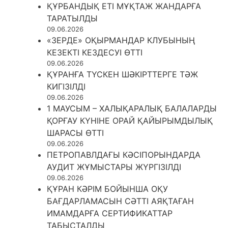
ҚҰРБАНДЫҚ ЕТІ МҰҚТАЖ ЖАНДАРҒА
ТАРАТЫЛДЫ
09.06.2026
«ЗЕРДЕ» ОҚЫРМАНДАР КЛУБЫНЫҢ
КЕЗЕКТІ КЕЗДЕСУІ ӨТТІ
09.06.2026
ҚҰРАНҒА ТҮСКЕН ШӘКІРТТЕРГЕ ТӘЖ
КИГІЗІЛДІ
09.06.2026
1 МАУСЫМ – ХАЛЫҚАРАЛЫҚ БАЛАЛАРДЫ
ҚОРҒАУ КҮНІНЕ ОРАЙ ҚАЙЫРЫМДЫЛЫҚ
ШАРАСЫ ӨТТІ
09.06.2026
ПЕТРОПАВЛДАҒЫ КӘСІПОРЫНДАРДА
АУДИТ ЖҰМЫСТАРЫ ЖҮРГІЗІЛДІ
09.06.2026
ҚҰРАН КӘРІМ БОЙЫНША ОҚУ
БАҒДАРЛАМАСЫН СӘТТІ АЯҚТАҒАН
ИМАМДАРҒА СЕРТИФИКАТТАР
ТАБЫСТАЛДЫ