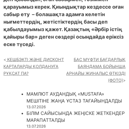
қарауымыз керек. Қиындықтар кездессе оған
сабыр ету – болашақта адамға келетін
нығметтердің, жетістіктердің басы деп
қабылдауымыз қажет. Қазақтың «Әрбір істің
қайыры бар» деген сөздері осындайда еріксіз
еске түседі.
КЕШБЭКТІ ЖӘНЕ ДИСКОНТ
БАС МҮФТИ БАҒДАРЛЫҚ
КАРТАЛАРДЫ ҚОЛДАНУҒА
БАЯНДАМА БОЙЫНША
РҰҚСАТ ПА?
АРНАЙЫ ЖИНАЛЫС ӨТКІЗДІ
(ФОТО)
МАМЛЮТ АУДАНДЫҚ «MUSTAFA»
МЕШІТІНЕ ЖАҢА ҰСТАЗ ТАҒАЙЫНДАЛДЫ
13.07.2026
БІЛІМ САЙЫСЫНДА ЖЕҢІСКЕ ЖЕТКЕНДЕР
МАРАПАТТАЛДЫ
13.07.2026