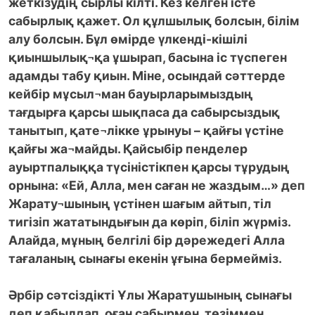
жеткізудің сырлы кілті. Кез келген істе
сабырлық қажет. Ол құлшылық болсын, білім
алу болсын. Бұл өмірде үлкенді-кішілі
қиыншылық¬қа ұшырап, басына іс түспеген
адамды табу қиын. Міне, осындай сәттерде
кейбір мұсыл¬ман бауырларымыздың
тағдырға қарсы шықпаса да сабырсыздық
танытып, қате¬лікке ұрынуы – қайғы үстіне
қайғы жа¬майды. Қайсыбір пенделер
ауыртпалыққа түсіністікпен қарсы тұрудың
орнына: «Ей, Алла, мен саған не жаздым…» деп
Жарату¬шының үстінен шағым айтып, тіл
тигізіп жататындығын да көріп, біліп жүрміз.
Алайда, мұның белгілі бір дәрежедегі Алла
тағаланың сынағы екенін ұғына бермейміз.
Әрбір сәтсіздікті Ұлы Жаратушының сынағы
деп қабылдап, оған сабырмен, төзіммен