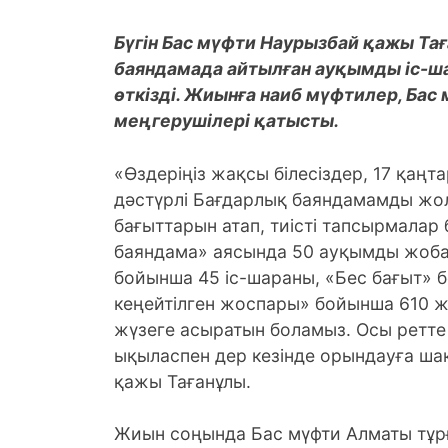
Бүгін Бас мүфти Наурызбай қажы Т
баяндамада айтылған ауқымды іс-ш
өткізді. Жиынға наиб мүфтилер, Бас
меңгерушілері қатысты.
«Өздеріңіз жақсы білесіздер, 17 қаңта
дәстүрлі Бағдарлық баяндамамды жо
бағыттарын атап, тиісті тапсырмалар
баяндама» аясында 50 ауқымды жоба
бойынша 45 іс-шараны, «Бес бағыт» 
кеңейтілген жоспары» бойынша 610 ж
жүзеге асыратын боламыз. Осы ретт
ықыласпен дер кезінде орындауға ш
қажы Тағанұлы.
Жиын соңында Бас мүфти Алматы тұр