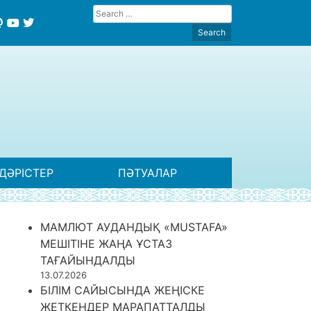
ДӘРІСТЕР
ПӘТУАЛАР
МАМЛЮТ АУДАНДЫҚ «MUSTAFA»
МЕШІТІНЕ ЖАҢА ҰСТАЗ
ТАҒАЙЫНДАЛДЫ
13.07.2026
БІЛІМ САЙЫСЫНДА ЖЕҢІСКЕ
ЖЕТКЕНДЕР МАРАПАТТАЛДЫ