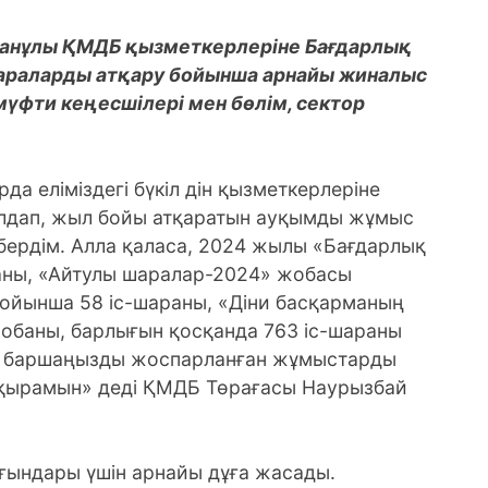
ағанұлы ҚМДБ қызметкерлеріне Бағдарлық
араларды атқару бойынша арнайы жиналыс
 мүфти кеңесшілері мен бөлім, сектор
рда еліміздегі бүкіл дін қызметкерлеріне
лдап, жыл бойы атқаратын ауқымды жұмыс
 бердім. Алла қаласа, 2024 жылы «Бағдарлық
ны, «Айтулы шаралар-2024» жобасы
бойынша 58 іс-шараны, «Діни басқарманың
обаны, барлығын қосқанда 763 іс-шараны
е баршаңызды жоспарланған жұмыстарды
ақырамын» деді ҚМДБ Төрағасы Наурызбай
ғындары үшін арнайы дұға жасады.