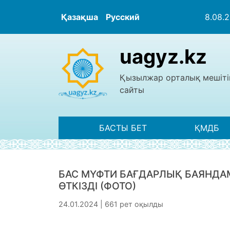
Қазақша
Русский
8.08.
uagyz.kz
Қызылжар орталық мешіті
сайты
БАСТЫ БЕТ
ҚМДБ
БАС МҮФТИ БАҒДАРЛЫҚ БАЯНД
ӨТКІЗДІ (ФОТО)
24.01.2024 | 661 рет оқылды