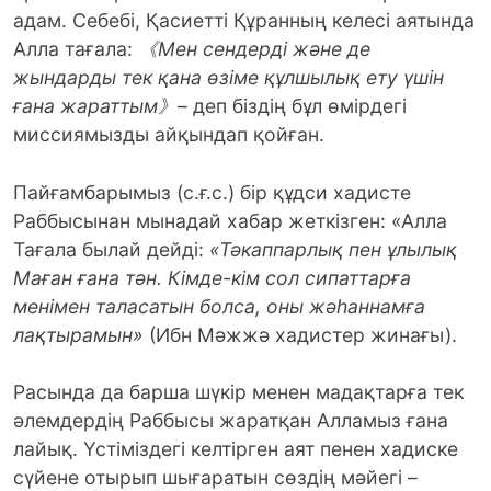
адам. Себебі, Қасиетті Құранның келесі аятында
Алла тағала:
《
Мен сендерді және де
жындарды тек қана өзіме құлшылық ету үшін
ғана жараттым
》
– деп біздің бұл өмірдегі
миссиямызды айқындап қойған.
Пайғамбарымыз (с.ғ.с.) бір құдси хадисте
Раббысынан мынадай хабар жеткізген: «Алла
Тағала былай дейді:
«Тәкаппарлық пен ұлылық
Маған ғана тән. Кімде-кім сол сипаттарға
менімен таласатын болса, оны жәһаннамға
лақтырамын»
(Ибн Мәжжә хадистер жинағы).
Расында да барша шүкір менен мадақтарға тек
әлемдердің Раббысы жаратқан Алламыз ғана
лайық. Үстіміздегі келтірген аят пенен хадиске
сүйене отырып шығаратын сөздің мәйегі –