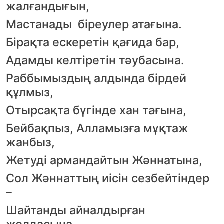
жалғандығын,
Мастанады біреулер атағына.
Бірақта ескеретін қағида бар,
Адамды келтіретін тәубасына.
Раббымыздың алдында бірдей
құлмыз,
Отырсақта бүгінде хан тағына,
Бейбақпыз, Алламызға мұқтаж
жанбыз,
Жетуді армандайтын Жәннатына,
Сол Жәннаттың иісін сезбейтіндер
–
Шайтанды айналдырған