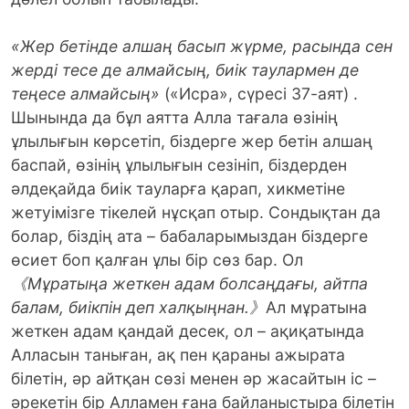
«Жер бетінде алшаң басып жүрме, расында сен
жерді тесе де алмайсың, биік таулармен де
теңесе алмайсың»
(«Исра», сүресі 37-аят) .
Шынында да бұл аятта Алла тағала өзінің
ұлылығын көрсетіп, біздерге жер бетін алшаң
баспай, өзінің ұлылығын сезініп, біздерден
әлдеқайда биік тауларға қарап, хикметіне
жетуімізге тікелей нұсқап отыр. Сондықтан да
болар, біздің ата – бабаларымыздан біздерге
өсиет боп қалған ұлы бір сөз бар. Ол
《
Мұратыңа жеткен адам болсаңдағы, айтпа
балам, биікпін деп халқыңнан.
》
Ал мұратына
жеткен адам қандай десек, ол – ақиқатында
Алласын таныған, ақ пен қараны ажырата
білетін, әр айтқан сөзі менен әр жасайтын іс –
әрекетін бір Алламен ғана байланыстыра білетін