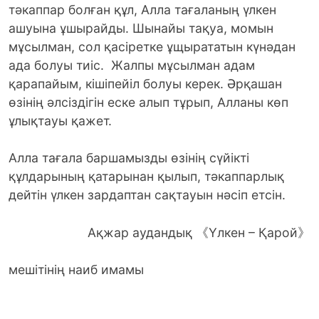
тәкаппар болған құл, Алла тағаланың үлкен
ашуына ұшырайды. Шынайы тақуа, момын
мұсылман, сол қасіретке ұщырататын күнәдан
ада болуы тиіс. Жалпы мұсылман адам
қарапайым, кішіпейіл болуы керек. Әрқашан
өзінің әлсіздігін еске алып тұрып, Алланы көп
ұлықтауы қажет.
Алла тағала баршамызды өзінің сүйікті
құлдарының қатарынан қылып, тәкаппарлық
дейтін үлкен зардаптан сақтауын нәсіп етсін.
Ақжар аудандық 《Үлкен – Қарой》
мешітінің наиб имамы