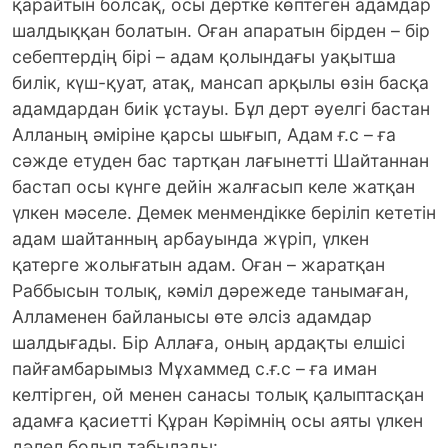
қарайтын болсақ, осы дертке көптеген адамдар
шалдыққан болатын. Оған апаратын бірден – бір
себептердің бірі – адам қолындағы уақытша
билік, күш-қуат, атақ, мансап арқылы өзін басқа
адамдардан биік ұстауы. Бұл дерт әуелгі бастан
Алланың әміріне қарсы шығып, Адам ғ.с – ға
сәжде етуден бас тартқан лағынетті Шайтаннан
бастап осы күнге дейін жалғасып келе жатқан
үлкен мәселе. Демек менмендікке беріліп кететін
адам шайтанның арбауында жүріп, үлкен
қатерге жолығатын адам. Оған – жаратқан
Раббысын толық, кәміл дәрежеде танымаған,
Алламенен байланысы өте әлсіз адамдар
шалдығады. Бір Аллаға, оның ардақты елшісі
пайғамбарымыз Мұхаммед с.ғ.с – ға иман
келтірген, ой менен санасы толық қалыптасқан
адамға қасиетті Құран Кәрімнің осы аяты үлкен
дәлел болып табылады: