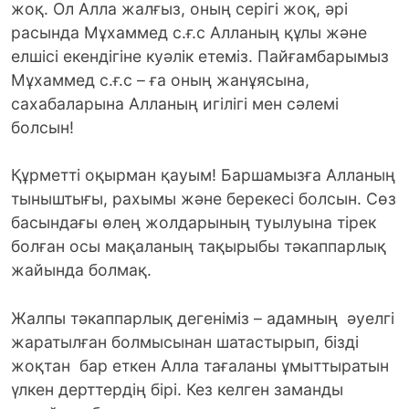
жоқ. Ол Алла жалғыз, оның серігі жоқ, әрі
расында Мұхаммед с.ғ.с Алланың құлы және
елшісі екендігіне куәлік етеміз. Пайғамбарымыз
Мұхаммед с.ғ.с – ға оның жанұясына,
сахабаларына Алланың игілігі мен сәлемі
болсын!
Құрметті оқырман қауым! Баршамызға Алланың
тыныштығы, рахымы және берекесі болсын. Сөз
басындағы өлең жолдарының туылуына тірек
болған осы мақаланың тақырыбы тәкаппарлық
жайында болмақ.
Жалпы тәкаппарлық дегеніміз – адамның әуелгі
жаратылған болмысынан шатастырып, бізді
жоқтан бар еткен Алла тағаланы ұмыттыратын
үлкен дерттердің бірі. Кез келген заманды