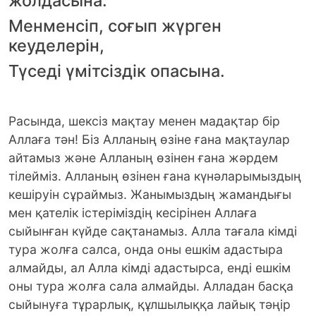
жолдасына.
Менменсіп, соғып жүрген
кеуделерін,
Түседі үмітсіздік опасына.
Расында, шексіз мақтау менен мадақтар бір
Аллаға тән! Біз Алланың өзіне ғана мақтаулар
айтамыз және Алланың өзінен ғана жәрдем
тілейміз. Алланың өзінен ғана күнәларымыздың
кешіруін сұраймыз. Жанымыздың жамандығы
мен қателік істеріміздің кесірінен Аллаға
сыйынған күйде сақтанамыз. Алла тағала кімді
тура жолға салса, онда оны ешкім адастыра
алмайды, ал Алла кімді адастырса, енді ешкім
оны тура жолға сала алмайды. Алладан басқа
сыйынуға тұрарлық, құлшылыққа лайық тәңір