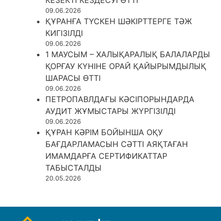
КЕЗЕКТІ КЕЗДЕСУІ ӨТТІ
09.06.2026
ҚҰРАНҒА ТҮСКЕН ШӘКІРТТЕРГЕ ТӘЖ
КИГІЗІЛДІ
09.06.2026
1 МАУСЫМ – ХАЛЫҚАРАЛЫҚ БАЛАЛАРДЫ
ҚОРҒАУ КҮНІНЕ ОРАЙ ҚАЙЫРЫМДЫЛЫҚ
ШАРАСЫ ӨТТІ
09.06.2026
ПЕТРОПАВЛДАҒЫ КӘСІПОРЫНДАРДА
АУДИТ ЖҰМЫСТАРЫ ЖҮРГІЗІЛДІ
09.06.2026
ҚҰРАН КӘРІМ БОЙЫНША ОҚУ
БАҒДАРЛАМАСЫН СӘТТІ АЯҚТАҒАН
ИМАМДАРҒА СЕРТИФИКАТТАР
ТАБЫСТАЛДЫ
20.05.2026