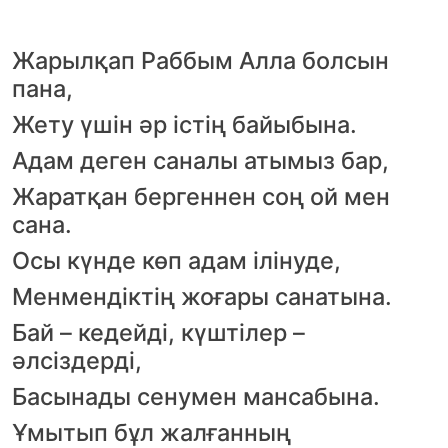
Жарылқап Раббым Алла болсын
пана,
Жету үшін әр істің байыбына.
Адам деген саналы атымыз бар,
Жаратқан бергеннен соң ой мен
сана.
Осы күнде көп адам ілінуде,
Менмендіктің жоғары санатына.
Бай – кедейді, күштілер –
әлсіздерді,
Басынады сенумен мансабына.
Ұмытып бұл жалғанның