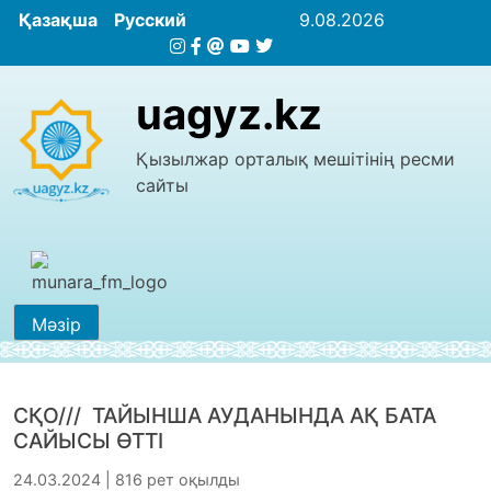
Қазақша
Русский
9.08.2026
uagyz.kz
Қызылжар орталық мешітінің ресми
сайты
Мәзір
СҚО/// ТАЙЫНША АУДАНЫНДА АҚ БАТА
САЙЫСЫ ӨТТІ
24.03.2024 | 816 рет оқылды