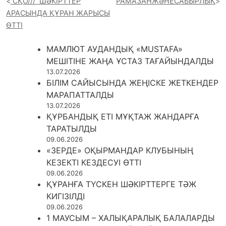
СҚО/// ШӘКІРТТЕР
РАМАЗАНЖӘНЕСАБЫРЛЫҚ
АРАСЫНДА ҚҰРАН ЖАРЫСЫ
ӨТТІ
МАМЛЮТ АУДАНДЫҚ «MUSTAFA»
МЕШІТІНЕ ЖАҢА ҰСТАЗ ТАҒАЙЫНДАЛДЫ
13.07.2026
БІЛІМ САЙЫСЫНДА ЖЕҢІСКЕ ЖЕТКЕНДЕР
МАРАПАТТАЛДЫ
13.07.2026
ҚҰРБАНДЫҚ ЕТІ МҰҚТАЖ ЖАНДАРҒА
ТАРАТЫЛДЫ
09.06.2026
«ЗЕРДЕ» ОҚЫРМАНДАР КЛУБЫНЫҢ
КЕЗЕКТІ КЕЗДЕСУІ ӨТТІ
09.06.2026
ҚҰРАНҒА ТҮСКЕН ШӘКІРТТЕРГЕ ТӘЖ
КИГІЗІЛДІ
09.06.2026
1 МАУСЫМ – ХАЛЫҚАРАЛЫҚ БАЛАЛАРДЫ