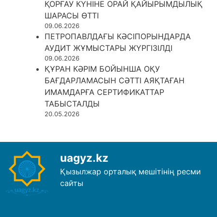
ҚОРҒАУ КҮНІНЕ ОРАЙ ҚАЙЫРЫМДЫЛЫҚ
ШАРАСЫ ӨТТІ
09.06.2026
ПЕТРОПАВЛДАҒЫ КӘСІПОРЫНДАРДА
АУДИТ ЖҰМЫСТАРЫ ЖҮРГІЗІЛДІ
09.06.2026
ҚҰРАН КӘРІМ БОЙЫНША ОҚУ
БАҒДАРЛАМАСЫН СӘТТІ АЯҚТАҒАН
ИМАМДАРҒА СЕРТИФИКАТТАР
ТАБЫСТАЛДЫ
20.05.2026
uagyz.kz
Қызылжар орталық мешітінің ресми
сайты