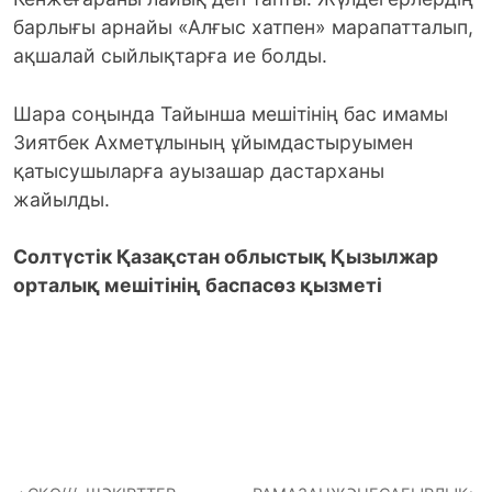
барлығы арнайы «Алғыс хатпен» марапатталып,
ақшалай сыйлықтарға ие болды.
Шара соңында Тайынша мешітінің бас имамы
Зиятбек Ахметұлының ұйымдастыруымен
қатысушыларға ауызашар дастарханы
жайылды.
Солтүстік Қазақстан облыстық Қызылжар
орталық мешітінің баспасөз қызметі