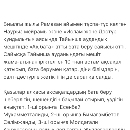
Биылғы жылы Рамазан айымен тұспа-тұс келген
Наурыз мейрамы және «Ислам және Дәстүр
құндылығы» аясында Тайынша аудандық
мешітінде «Ақ бата» атты бата беру сайысы өтті.
Сайысқа Тайынша ауданындағы мешіт
жамағатынан іріктелген 10 -нан астам ақсақал
қатысып, бата берумен қатар, діни білімдерін,
салт-дәстүрге жетіктігін де сарапқа салды.
Қазылар алқасы ақсақалдардың бата беру
шеберлігін, шешендігін бақылай отырып, үздігін
анықтап, 1-ші орынға Есенбай
Мұхамметғалиды, 2-ші орынға Бимағамбетов
Сәлімжанды, 3-ші орынға Молдағали
Кенжеғараны лайық деп тапты. Жүлдегерлердің