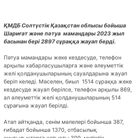
ҚМДБ Солтүстік Қазақстан облысы бойыша
Шариғат және пәтуа мамандары 2023 жыл
басынан бері 2897 сұраққа жауап берді.
Пәтуа мамандары жеке кездесуде, телефон
арқылы хабарласушыларға және әлеуметтік
желі қолданушыларының сауалдарына жауап
беріп келеді. Мәселен, биыл 1514 сұраққа жеке
кездесуде жауап берілсе, телефон арқылы 869,
ал әлеуметтік желі қолданушыларының 514
сұрағына жауап берілді.
Атап айтқанда, сенім мәлелері бойынша 387,
ғибадат бойынша 1370, отбасылық
құндылықтарға қатысты 309, мүліктік