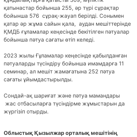
қатынастар бойынша 255, әр түрі сұрақтар
бойынша 576 сұрақ-жауап берілді. Сонымен
қатар әр жұма сайын қала, аудан мешіттерінде
ҚМДБ ғұламалар кеңесінде бекітілген пәтуалар
бойынша пәтуа сағаты өтіп келеді.
2023 жылы Ғұламалар кеңесінде қабылданған
пәтуаларды түсіндіру бойынша имамдарға 11
семинар, ал мешіт жамағатына 252 пәтуа
сағаты ұйымдастырылды.
Сондай-ақ шариғат және пәтуа мамандары
жас отбасыларға түсіндірме жұмыстарын да
жүргізіп отырды.
Облыстық Қызылжар орталық мешітінің