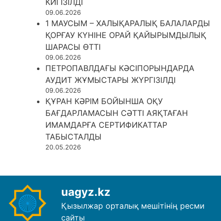
КИГІЗІЛДІ
09.06.2026
1 МАУСЫМ – ХАЛЫҚАРАЛЫҚ БАЛАЛАРДЫ
ҚОРҒАУ КҮНІНЕ ОРАЙ ҚАЙЫРЫМДЫЛЫҚ
ШАРАСЫ ӨТТІ
09.06.2026
ПЕТРОПАВЛДАҒЫ КӘСІПОРЫНДАРДА
АУДИТ ЖҰМЫСТАРЫ ЖҮРГІЗІЛДІ
09.06.2026
ҚҰРАН КӘРІМ БОЙЫНША ОҚУ
БАҒДАРЛАМАСЫН СӘТТІ АЯҚТАҒАН
ИМАМДАРҒА СЕРТИФИКАТТАР
ТАБЫСТАЛДЫ
20.05.2026
uagyz.kz
Қызылжар орталық мешітінің ресми
сайты