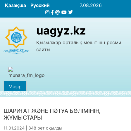
Қазақша
Русский
7.08.2026
uagyz.kz
Қызылжар орталық мешітінің ресми
сайты
Мәзір
ШАРИҒАТ ЖӘНЕ ПӘТУА БӨЛІМІНІҢ
ЖҰМЫСТАРЫ
11.01.2024 | 848 рет оқылды