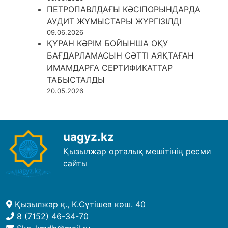
ПЕТРОПАВЛДАҒЫ КӘСІПОРЫНДАРДА
АУДИТ ЖҰМЫСТАРЫ ЖҮРГІЗІЛДІ
09.06.2026
ҚҰРАН КӘРІМ БОЙЫНША ОҚУ
БАҒДАРЛАМАСЫН СӘТТІ АЯҚТАҒАН
ИМАМДАРҒА СЕРТИФИКАТТАР
ТАБЫСТАЛДЫ
20.05.2026
uagyz.kz
Қызылжар орталық мешітінің ресми
сайты
Қызылжар қ., К.Сүтішев көш. 40
8 (7152) 46-34-70