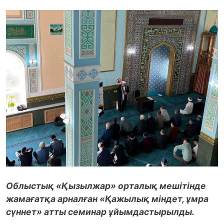
Облыстық «Қызылжар» орталық мешітінде
жамағатқа арналған «Қажылық міндет, ұмра
сүннет» атты семинар ұйымдастырылды.