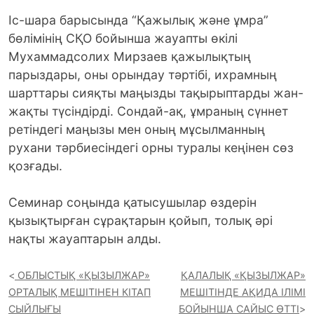
Іс-шара барысында “Қажылық және ұмра”
бөлімінің СҚО бойынша жауапты өкілі
Мухаммадсолих Мирзаев қажылықтың
парыздары, оны орындау тәртібі, ихрамның
шарттары сияқты маңызды тақырыптарды жан-
жақты түсіндірді. Сондай-ақ, ұмраның сүннет
ретіндегі маңызы мен оның мұсылманның
рухани тәрбиесіндегі орны туралы кеңінен сөз
қозғады.
Семинар соңында қатысушылар өздерін
қызықтырған сұрақтарын қойып, толық әрі
нақты жауаптарын алды.
ОБЛЫСТЫҚ «ҚЫЗЫЛЖАР»
ҚАЛАЛЫҚ «ҚЫЗЫЛЖАР»
ОРТАЛЫҚ МЕШІТІНЕН КІТАП
МЕШІТІНДЕ АҚИДА ІЛІМІ
СЫЙЛЫҒЫ
БОЙЫНША САЙЫС ӨТТІ