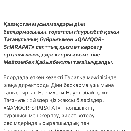
Қазақстан мұсылмандары діни
басқармасының төрағасы Наурызбай қажы
Тағанұлының бұйрығымен «QAMQOR-
SHARAPAT» салттық қызмет көрсету
орталығының директоры қызметіне
Мейрамбек Қабылбекұлы тағайындалды.
Елордада өткен кезекті Төралқа мәжілісінде
жаңа директорды Діни басқарма ұжымына
таныстырған Бас мүфти Наурызбай қажы
Тағанұлы: «Өздеріңіз жақсы білесіздер,
«QAMQOR-SHARAPAT» – көпшіліктің
сұранысымен жерлеу, зират көтеру
рәсімдерінде ысырапшылдық пен
бәсекелестікке жол бермеу және осы мәселеге