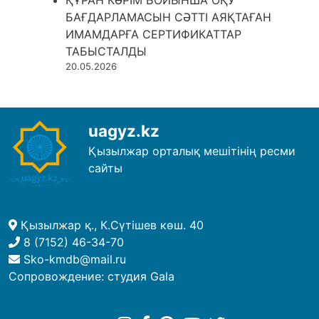
БАҒДАРЛАМАСЫН СӘТТІ АЯҚТАҒАН
ИМАМДАРҒА СЕРТИФИКАТТАР
ТАБЫСТАЛДЫ
20.05.2026
uagyz.kz
Қызылжар орталық мешітінің ресми
сайты
Қызылжар қ., К.Сүтішев көш. 40
8 (7152) 46-34-70
Sko-kmdb@mail.ru
Сопровождение:
студия Gala