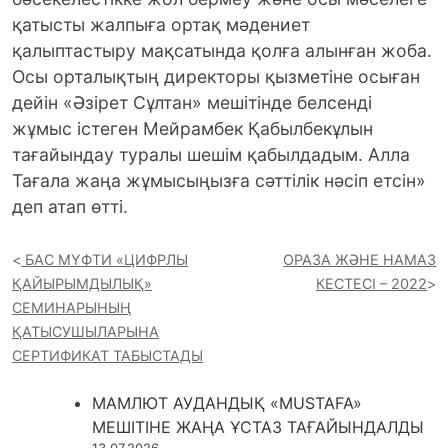
қатысты жалпыға ортақ мәдениет
қалыптастыру мақсатында қолға алынған жоба.
Осы орталықтың директоры қызметіне осыған
дейін «Әзірет Сұлтан» мешітінде белсенді
жұмыс істеген Мейрамбек Қабылбекұлын
тағайындау туралы шешім қабылдадым. Алла
Тағала жаңа жұмысыңызға сәттілік нәсіп етсін»
деп атап өтті.
БАС МҮФТИ «ЦИФРЛЫ
ОРАЗА ЖӘНЕ НАМАЗ
ҚАЙЫРЫМДЫЛЫҚ»
КЕСТЕСІ – 2022
СЕМИНАРЫНЫҢ
ҚАТЫСУШЫЛАРЫНА
СЕРТИФИКАТ ТАБЫСТАДЫ
МАМЛЮТ АУДАНДЫҚ «MUSTAFA»
МЕШІТІНЕ ЖАҢА ҰСТАЗ ТАҒАЙЫНДАЛДЫ
13.07.2026