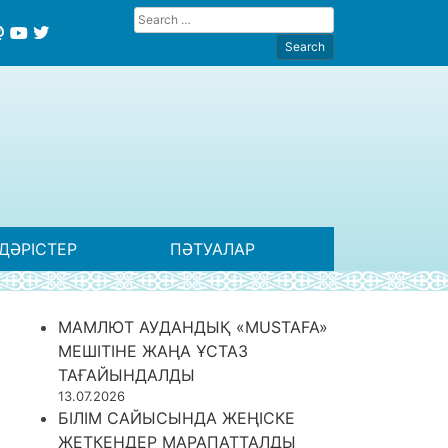
ДӘРІСТЕР
ПӘТУАЛАР
МАМЛЮТ АУДАНДЫҚ «MUSTAFA»
МЕШІТІНЕ ЖАҢА ҰСТАЗ
ТАҒАЙЫНДАЛДЫ
13.07.2026
БІЛІМ САЙЫСЫНДА ЖЕҢІСКЕ
ЖЕТКЕНДЕР МАРАПАТТАЛДЫ