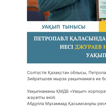
Солтүстік Қазақстан облысы, Петроп
Зиёратшоев мырза уақыпнамаға ие б
Уақыпнаманы ҚМДБ «Уақып» корпора
жауапты өкілі
Абдулла Мұхаммад Қасымханұлы ресм