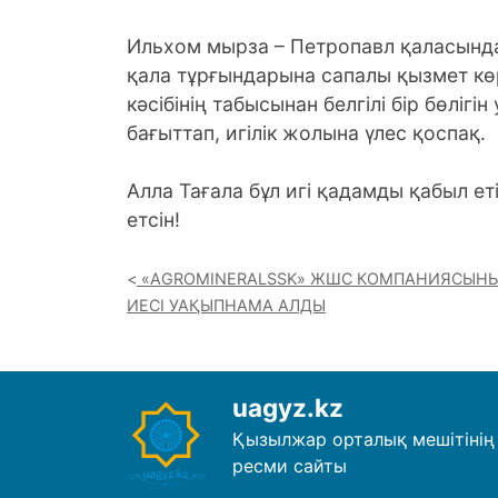
Ильхом мырза – Петропавл қаласында
қала тұрғындарына сапалы қызмет көрс
кәсібінің табысынан белгілі бір бөлі
бағыттап, игілік жолына үлес қоспақ.
Алла Тағала бұл игі қадамды қабыл еті
етсін!
«AGROMINERALSSK» ЖШС КОМПАНИЯСЫН
ИЕСІ УАҚЫПНАМА АЛДЫ
uagyz.kz
Қызылжар орталық мешітінің
ресми сайты