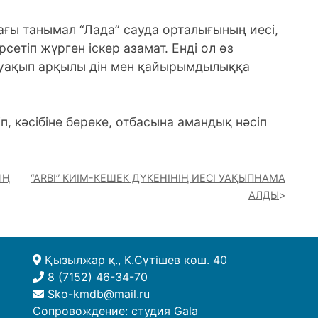
ғы танымал “Лада” сауда орталығының иесі,
етіп жүрген іскер азамат. Енді ол өз
гін уақып арқылы дін мен қайырымдылыққа
п, кәсібіне береке, отбасына амандық нәсіп
ЫҢ
“ARBI” КИІМ-КЕШЕК ДҮКЕНІНІҢ ИЕСІ УАҚЫПНАМА
АЛДЫ
Қызылжар қ., К.Сүтішев көш. 40
8 (7152) 46-34-70
Sko-kmdb@mail.ru
Сопровождение:
студия Gala