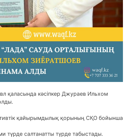
авл қаласында кәсіпкер Джураев Ильхом
олды.
тивтік қайырымдылық қорының СҚО бойынша
и түрде салтанатты түрде табыстады.