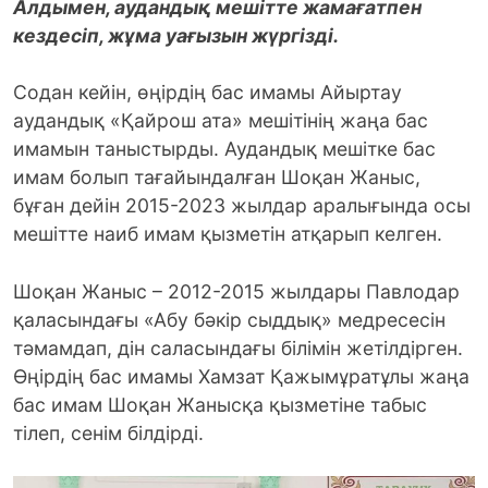
Алдымен, аудандық мешітте жамағатпен
кездесіп, жұма уағызын жүргізді.
Содан кейін, өңірдің бас имамы Айыртау
аудандық «Қайрош ата» мешітінің жаңа бас
имамын таныстырды. Аудандық мешітке бас
имам болып тағайындалған Шоқан Жаныс,
бұған дейін 2015-2023 жылдар аралығында осы
мешітте наиб имам қызметін атқарып келген.
Шоқан Жаныс – 2012-2015 жылдары Павлодар
қаласындағы «Абу бәкір сыддық» медресесін
тәмамдап, дін саласындағы білімін жетілдірген.
Өңірдің бас имамы Хамзат Қажымұратұлы жаңа
бас имам Шоқан Жанысқа қызметіне табыс
тілеп, сенім білдірді.