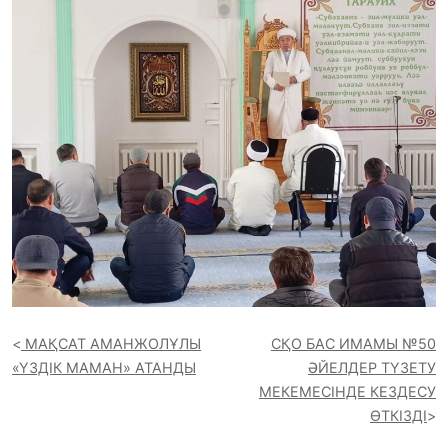
МАҚСАТ АМАНЖОЛҰЛЫ
СҚО БАС ИМАМЫ №50
«ҮЗДІК МАМАН» АТАНДЫ
ӘЙЕЛДЕР ТҮЗЕТУ
МЕКЕМЕСІНДЕ КЕЗДЕСУ
ӨТКІЗДІ