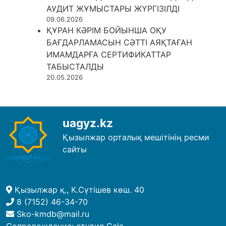
АУДИТ ЖҰМЫСТАРЫ ЖҮРГІЗІЛДІ
09.06.2026
ҚҰРАН КӘРІМ БОЙЫНША ОҚУ
БАҒДАРЛАМАСЫН СӘТТІ АЯҚТАҒАН
ИМАМДАРҒА СЕРТИФИКАТТАР
ТАБЫСТАЛДЫ
20.05.2026
uagyz.kz
Қызылжар орталық мешітінің ресми
сайты
Қызылжар қ., К.Сүтішев көш. 40
8 (7152) 46-34-70
Sko-kmdb@mail.ru