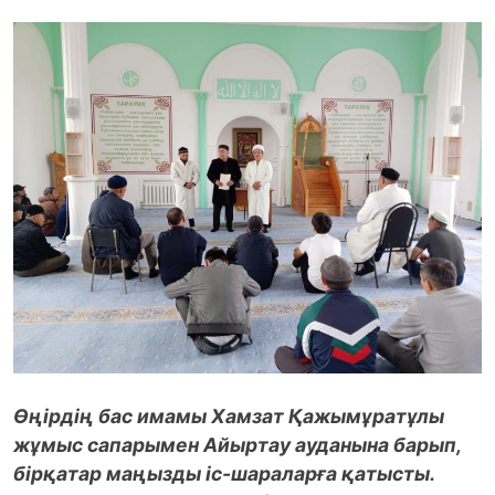
Өңірдің бас имамы Хамзат Қажымұратұлы
жұмыс сапарымен Айыртау ауданына барып,
бірқатар маңызды іс-шараларға қатысты.