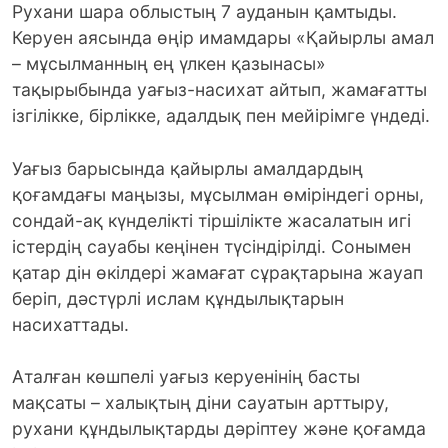
Рухани шара облыстың 7 ауданын қамтыды.
Керуен аясында өңір имамдары «Қайырлы амал
– мұсылманның ең үлкен қазынасы»
тақырыбында уағыз-насихат айтып, жамағатты
ізгілікке, бірлікке, адалдық пен мейірімге үндеді.
Уағыз барысында қайырлы амалдардың
қоғамдағы маңызы, мұсылман өміріндегі орны,
сондай-ақ күнделікті тіршілікте жасалатын игі
істердің сауабы кеңінен түсіндірілді. Сонымен
қатар дін өкілдері жамағат сұрақтарына жауап
беріп, дәстүрлі ислам құндылықтарын
насихаттады.
Аталған көшпелі уағыз керуенінің басты
мақсаты – халықтың діни сауатын арттыру,
рухани құндылықтарды дәріптеу және қоғамда