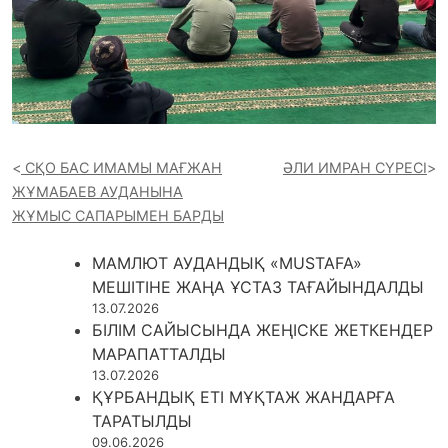
СҚО БАС ИМАМЫ МАҒЖАН
ӘЛИ ИМРАН СҮРЕСІ
ЖҰМАБАЕВ АУДАНЫНА
ЖҰМЫС САПАРЫМЕН БАРДЫ
МАМЛЮТ АУДАНДЫҚ «MUSTAFA»
МЕШІТІНЕ ЖАҢА ҰСТАЗ ТАҒАЙЫНДАЛДЫ
13.07.2026
БІЛІМ САЙЫСЫНДА ЖЕҢІСКЕ ЖЕТКЕНДЕР
МАРАПАТТАЛДЫ
13.07.2026
ҚҰРБАНДЫҚ ЕТІ МҰҚТАЖ ЖАНДАРҒА
ТАРАТЫЛДЫ
09.06.2026