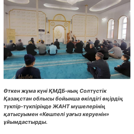
Өткен жұма күні ҚМДБ-ның Солтүстік
Қазақстан облысы бойынша өкілдігі өңірдің
түкпір-түкпірінде ЖАНТ мүшелерінің
қатысуымен «Көшпелі уағыз керуенін»
ұйымдастырды.