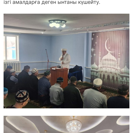
ізгі амалдарға деген ынтаны күшейту.