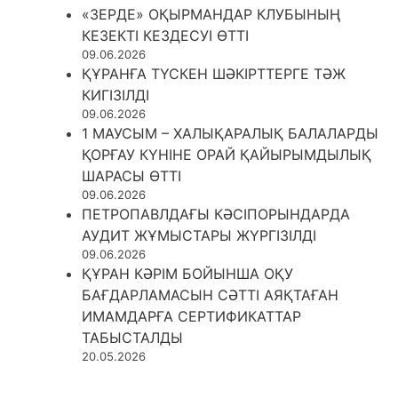
«ЗЕРДЕ» ОҚЫРМАНДАР КЛУБЫНЫҢ
КЕЗЕКТІ КЕЗДЕСУІ ӨТТІ
09.06.2026
ҚҰРАНҒА ТҮСКЕН ШӘКІРТТЕРГЕ ТӘЖ
КИГІЗІЛДІ
09.06.2026
1 МАУСЫМ – ХАЛЫҚАРАЛЫҚ БАЛАЛАРДЫ
ҚОРҒАУ КҮНІНЕ ОРАЙ ҚАЙЫРЫМДЫЛЫҚ
ШАРАСЫ ӨТТІ
09.06.2026
ПЕТРОПАВЛДАҒЫ КӘСІПОРЫНДАРДА
АУДИТ ЖҰМЫСТАРЫ ЖҮРГІЗІЛДІ
09.06.2026
ҚҰРАН КӘРІМ БОЙЫНША ОҚУ
БАҒДАРЛАМАСЫН СӘТТІ АЯҚТАҒАН
ИМАМДАРҒА СЕРТИФИКАТТАР
ТАБЫСТАЛДЫ
20.05.2026