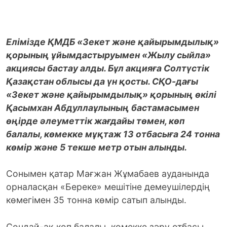
Елімізде ҚМДБ «Зекет және қайырымдылық»
қорының ұйымдастыруымен «Жылу сыйла»
акциясы бастау алды. Бұл акцияға Солтүстік
Қазақстан облысы да үн қосты. СҚО-дағы
«Зекет және қайырымдылық» қорының өкілі
Қасымхан Абдуллаұлының бастамасымен
өңірде әлеуметтік жағдайы төмен, көп
балалы, көмекке мұқтаж 13 отбасыға 24 тонна
көмір және 5 текше метр отын алынды.
Сонымен қатар Мағжан Жұмабаев ауданында
орналасқан «Береке» мешітіне демеушілердің
көмегімен 35 тонна көмір сатып алынды.
Сондай-ақ көп балалы, көмекке зәру отбасы