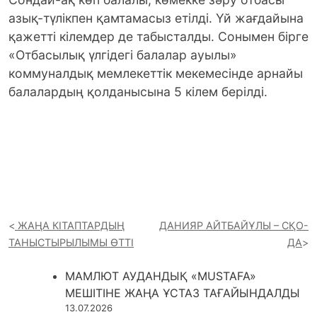
азық-түлікпен қамтамасыз етілді. Үй жағдайына
қажетті кілемдер де табысталды. Сонымен бірге
«Отбасылық үлгідегі балалар ауылы»
коммуналдық мемлекеттік мекемесінде арнайы
балалардың қолданысына 5 кілем берілді.
ЖАҢА КІТАПТАРДЫҢ
ДАНИЯР АЙТБАЙҰЛЫ – СҚО-
ТАНЫСТЫРЫЛЫМЫ ӨТТІ
ДА
МАМЛЮТ АУДАНДЫҚ «MUSTAFA»
МЕШІТІНЕ ЖАҢА ҰСТАЗ ТАҒАЙЫНДАЛДЫ
13.07.2026