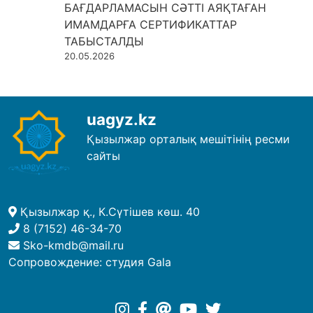
БАҒДАРЛАМАСЫН СӘТТІ АЯҚТАҒАН
ИМАМДАРҒА СЕРТИФИКАТТАР
ТАБЫСТАЛДЫ
20.05.2026
uagyz.kz
Қызылжар орталық мешітінің ресми
сайты
Қызылжар қ., К.Сүтішев көш. 40
8 (7152) 46-34-70
Sko-kmdb@mail.ru
Сопровождение:
студия Gala