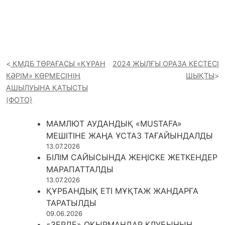
ҚМДБ ТӨРАҒАСЫ «ҚҰРАН
2024 ЖЫЛҒЫ ОРАЗА КЕСТЕСІ
КӘРІМ» КӨРМЕСІНІҢ
ШЫҚТЫ
АШЫЛУЫНА ҚАТЫСТЫ
(ФОТО)
МАМЛЮТ АУДАНДЫҚ «MUSTAFA»
МЕШІТІНЕ ЖАҢА ҰСТАЗ ТАҒАЙЫНДАЛДЫ
13.07.2026
БІЛІМ САЙЫСЫНДА ЖЕҢІСКЕ ЖЕТКЕНДЕР
МАРАПАТТАЛДЫ
13.07.2026
ҚҰРБАНДЫҚ ЕТІ МҰҚТАЖ ЖАНДАРҒА
ТАРАТЫЛДЫ
09.06.2026
«ЗЕРДЕ» ОҚЫРМАНДАР КЛУБЫНЫҢ