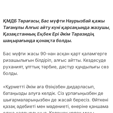
ҚМДБ Төрағасы, Бас мүфти Наурызбай қажы
Тағанұлы Алғыс айту күні қарсаңында жазушы,
Қазақстанның Еңбек Ері Әкім Таразидің
шаңырағында қонақта болды.
Бас мүфти жасы 90-нан асқан қарт қаламгерге
ризашылығын білдіріп, алғыс айтты. Кездесуде
руханият, ұлттық тәрбие, дәстүр құндылығы сөз
болды.
«Құрметті Әкім аға Өзіңізбен дидарласып,
батаңызды алуға келдік. Сіз ұрпағыңызбен де
шығармаларыңызбен де жасай бересіз. Өйткені
қазақ әдебиеті мен мәдениеті, өнеріне қаншама
олжа қалдырдыңыз. Келешек ұрпақ мұны