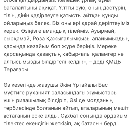
бағалайтыны ақиқат. Ұлтты сүю, оның дәстүрін,
тілін, дінін қадірлеуге қатысты айтқан құнды
ойларыңыз бөлек. Біз оны әрі қарай дәріптеуіміз
керек. Өзіңізге амандық тілейміз. Ауырмай,
сырқамай, Роза Қажығалымқызы апайымыздың
қасында көзайым боп жүре беріңіз. Мереке
қарсаңында қазақтың қабырғалы қаламгеріне
алғысымызды білдіргелі келдік», – деді ҚМДБ
Төрағасы.
Өз кезегінде жазушы Әкім Үртайұлы Бас
мүфтиге руханият саласындағы жұмыстары
үшін ризашылық білдіріп, Өзі де молданың
тәрбиесінде болғанын айтып, аталарының мешіт
ұстағанын еске алды. Сұхбат соңында әрдайым
тілектес екендігін жеткізіп, ақ батасын берді.