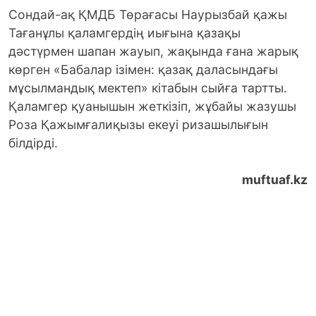
Сондай-ақ ҚМДБ Төрағасы Наурызбай қажы
Тағанұлы қаламгердің иығына қазақы
дәстүрмен шапан жауып, жақында ғана жарық
көрген «Бабалар ізімен: қазақ даласындағы
мұсылмандық мектеп» кітабын сыйға тартты.
Қаламгер қуанышын жеткізіп, жұбайы жазушы
Роза Қажымғалиқызы екеуі ризашылығын
білдірді.
muftuaf.kz