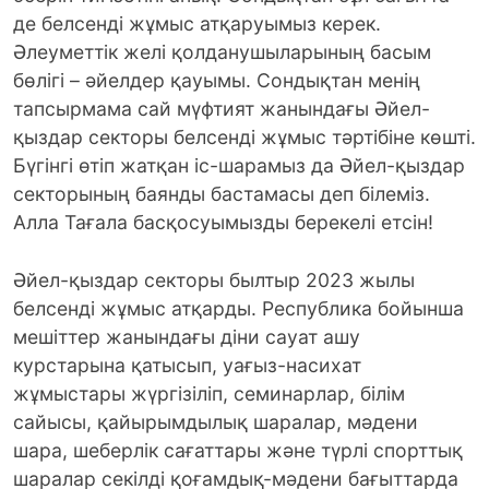
де белсенді жұмыс атқаруымыз керек.
Әлеуметтік желі қолданушыларының басым
бөлігі – әйелдер қауымы. Сондықтан менің
тапсырмама сай мүфтият жанындағы Әйел-
қыздар секторы белсенді жұмыс тәртібіне көшті.
Бүгінгі өтіп жатқан іс-шарамыз да Әйел-қыздар
секторының баянды бастамасы деп білеміз.
Алла Тағала басқосуымызды берекелі етсін!
Әйел-қыздар секторы былтыр 2023 жылы
белсенді жұмыс атқарды. Республика бойынша
мешіттер жанындағы діни сауат ашу
курстарына қатысып, уағыз-насихат
жұмыстары жүргізіліп, семинарлар, білім
сайысы, қайырымдылық шаралар, мәдени
шара, шеберлік сағаттары және түрлі спорттық
шаралар секілді қоғамдық-мәдени бағыттарда