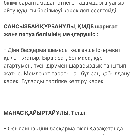
білімі сараптамадан өтпеген адамдарға уағыз
айту құқығы берілмеуі керек деп есептейді.
САНСЫЗБАЙ ҚҰРБАНҰЛЫ, ҚМДБ шариғат
және пәтуа бөлімінің меңгерушісі:
– Діни басқарма шамасы келгенше іс-әрекет
қылып жатыр. Бірақ заң болмаса, құр
ағартумен, түсіндірумен шарасыздық танытып
жатыр. Мемлекет тарапынан бұл заң қабылдану
керек. Бұларды тәртіпке келтіру керек.
МАНАС ҚАЙЫРТАЙҰЛЫ, Тілші:
– Осылайша Діни басқарма өкілі Қазақстанда