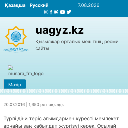
Қазақша
Русский
7.08.2026
uagyz.kz
Қызылжар орталық мешітінің ресми
сайты
Мәзір
20.07.2016 | 1,650 рет оқылды
Түрлі діни теріс ағымдармен күресті мемлекет
арнайы заң қабылдап жүргізуі керек. Осылай