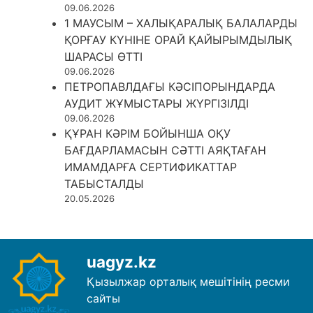
09.06.2026
1 МАУСЫМ – ХАЛЫҚАРАЛЫҚ БАЛАЛАРДЫ
ҚОРҒАУ КҮНІНЕ ОРАЙ ҚАЙЫРЫМДЫЛЫҚ
ШАРАСЫ ӨТТІ
09.06.2026
ПЕТРОПАВЛДАҒЫ КӘСІПОРЫНДАРДА
АУДИТ ЖҰМЫСТАРЫ ЖҮРГІЗІЛДІ
09.06.2026
ҚҰРАН КӘРІМ БОЙЫНША ОҚУ
БАҒДАРЛАМАСЫН СӘТТІ АЯҚТАҒАН
ИМАМДАРҒА СЕРТИФИКАТТАР
ТАБЫСТАЛДЫ
20.05.2026
uagyz.kz
Қызылжар орталық мешітінің ресми
сайты