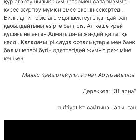
құр ағартушылық жұмыстармен сәләфизммен
күрес жүргізу мүмкін емес екенін ескертеді.
Билік діни теріс ағымды шектеуге қандай заң
қабылдайтыны әзірге белгісіз. Ал кеше үрей
құшағына енген Алматыдағы жағдай қалыпқа
келді. Қаладағы ірі сауда орталықтары мен банк
бөлімшелері бүгін әдеттегідей жұмыс режіміне
көшкен.
Манас Қайыртайұлы, Ринат Абулхайыров
Дереккөз: “31 арна”
muftiyat.kz сайтынан алынған