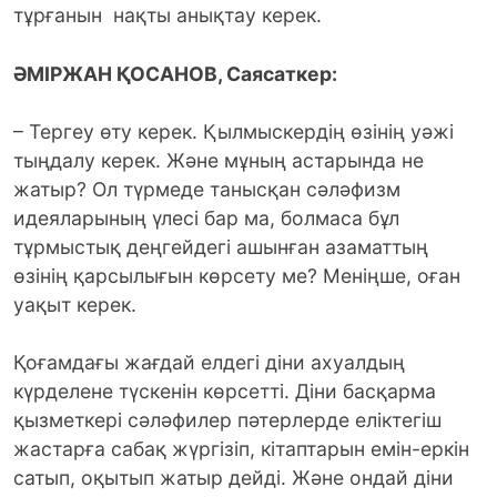
тұрғанын нақты анықтау керек.
ӘМІРЖАН ҚОСАНОВ, Саясаткер:
– Тергеу өту керек. Қылмыскердің өзінің уәжі
тыңдалу керек. Және мұның астарында не
жатыр? Ол түрмеде танысқан сәләфизм
идеяларының үлесі бар ма, болмаса бұл
тұрмыстық деңгейдегі ашынған азаматтың
өзінің қарсылығын көрсету ме? Меніңше, оған
уақыт керек.
Қоғамдағы жағдай елдегі діни ахуалдың
күрделене түскенін көрсетті. Діни басқарма
қызметкері сәләфилер пәтерлерде еліктегіш
жастарға сабақ жүргізіп, кітаптарын емін-еркін
сатып, оқытып жатыр дейді. Және ондай діни