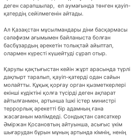
деген сарапшылар, ел аумағында төнген қауіп-
қатердің сейілмегенін айтады.
Ал Қазақстан мұсылмандары діни басқармасы
сәләфизм ағымымен байланыста болған
басбұзардың әрекетін толықтай айыптап,
олармен күресті күшейтуді сұрап отыр.
Қарулы қақтығыстан кейін жұрт арасында түрлі
дақпырт таралып, қауіп-қатерді одан сайын
молайтты. Құқық қорғау орган қызметкерлері
екінші күдіктіні қолға түсірді деген ақпарат
айтылғанмен, артынша Ішкі істер министрі
террорлық әрекетті бір адамның ғана
жасағанын мәлімдеді. Сондықтан саясаткер
Әміржан Қосановтың айтуынша, асығыс үкім
шығарудан бұрын мұның артында кімнің, ненің