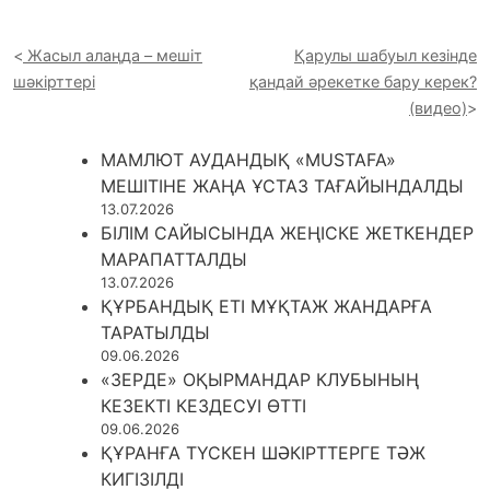
Жасыл алаңда – мешіт
Қарулы шабуыл кезінде
шәкірттері
қандай әрекетке бару керек?
(видео)
МАМЛЮТ АУДАНДЫҚ «MUSTAFA»
МЕШІТІНЕ ЖАҢА ҰСТАЗ ТАҒАЙЫНДАЛДЫ
13.07.2026
БІЛІМ САЙЫСЫНДА ЖЕҢІСКЕ ЖЕТКЕНДЕР
МАРАПАТТАЛДЫ
13.07.2026
ҚҰРБАНДЫҚ ЕТІ МҰҚТАЖ ЖАНДАРҒА
ТАРАТЫЛДЫ
09.06.2026
«ЗЕРДЕ» ОҚЫРМАНДАР КЛУБЫНЫҢ
КЕЗЕКТІ КЕЗДЕСУІ ӨТТІ
09.06.2026
ҚҰРАНҒА ТҮСКЕН ШӘКІРТТЕРГЕ ТӘЖ
КИГІЗІЛДІ