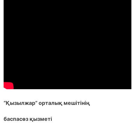
“Қызылжар” орталық мешітінің
баспасөз қызметі