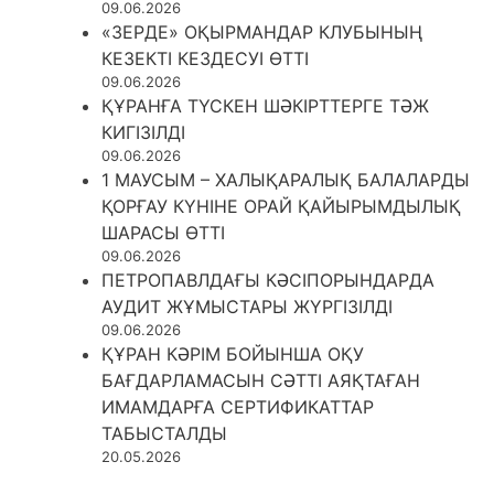
09.06.2026
«ЗЕРДЕ» ОҚЫРМАНДАР КЛУБЫНЫҢ
КЕЗЕКТІ КЕЗДЕСУІ ӨТТІ
09.06.2026
ҚҰРАНҒА ТҮСКЕН ШӘКІРТТЕРГЕ ТӘЖ
КИГІЗІЛДІ
09.06.2026
1 МАУСЫМ – ХАЛЫҚАРАЛЫҚ БАЛАЛАРДЫ
ҚОРҒАУ КҮНІНЕ ОРАЙ ҚАЙЫРЫМДЫЛЫҚ
ШАРАСЫ ӨТТІ
09.06.2026
ПЕТРОПАВЛДАҒЫ КӘСІПОРЫНДАРДА
АУДИТ ЖҰМЫСТАРЫ ЖҮРГІЗІЛДІ
09.06.2026
ҚҰРАН КӘРІМ БОЙЫНША ОҚУ
БАҒДАРЛАМАСЫН СӘТТІ АЯҚТАҒАН
ИМАМДАРҒА СЕРТИФИКАТТАР
ТАБЫСТАЛДЫ
20.05.2026