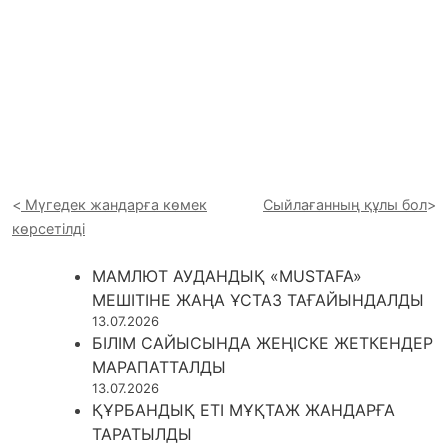
Мүгедек жандарға көмек
Сыйлағанның құлы бол
көрсетілді
МАМЛЮТ АУДАНДЫҚ «MUSTAFA»
МЕШІТІНЕ ЖАҢА ҰСТАЗ ТАҒАЙЫНДАЛДЫ
13.07.2026
БІЛІМ САЙЫСЫНДА ЖЕҢІСКЕ ЖЕТКЕНДЕР
МАРАПАТТАЛДЫ
13.07.2026
ҚҰРБАНДЫҚ ЕТІ МҰҚТАЖ ЖАНДАРҒА
ТАРАТЫЛДЫ