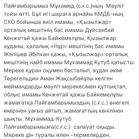
Пайғамбарымыз Мұхамед (с.ғ.с.)ның Мәуліт
тойы өтті. Бұл игі шараға арнайы КМДБ-ның
СКО бойынша өкіл имамы, «Қызылжар»
орталық мешітінің бас имамы Дүйсенбай
Кенжетай қажы Байкемелұлы, Қызылжар
ауданы, қалалық «Нұр» мешітінің бас имамы
Жәпішев Әбілхан қажы, «Қызылжар» орталық
мешітінің найб имамы Мұхаммад Кутуб қатысты.
Мереке құран оқумен басталып, аудан әкімі
Төрегельдин Аман Жақсыбайұлы келген
меймандарды мәуліт мерекесімен құттықтап,
облыс имамы Кенжетай қажы Байкемелұлы
жамағатқа Пайғамбарымыздың (с.ғ.с.) өнегелі
өмірінен уағыз айтып, жамағаттың көнілінен
шықты. Мұхаммад-Кутуб
Пайғамбарымызға(с.ғ.с.) салауат оқыды.
Мереке дін туралы өлен –термелерден,