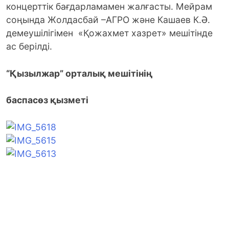
концерттік бағдарламамен жалғасты. Мейрам
соңында Жолдасбай –АГРО және Кашаев К.Ә.
демеушілігімен «Қожахмет хазрет» мешітінде
ас берілді.
“Қызылжар” орталық мешітінің
баспасөз қызметі