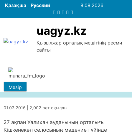
Қазақша
Русский
8.08.2026
uagyz.kz
Қызылжар орталық мешітінің ресми
сайты
Мәзір
01.03.2016 | 2,002 рет оқылды
27 ақпан Уалихан ауданының орталығы
Кішкенекөл селосының мәдениет үйінде