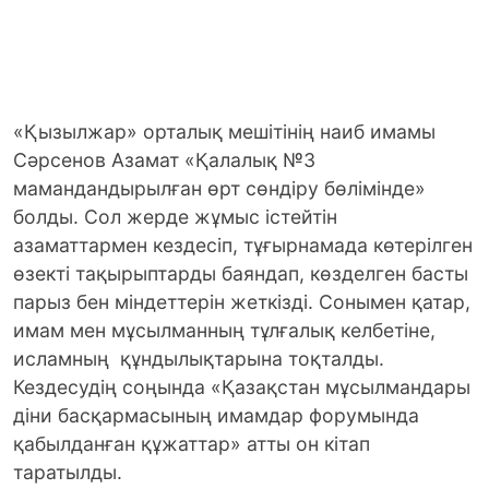
«Қызылжар» орталық мешітінің наиб имамы
Сәрсенов Азамат «Қалалық №3
мамандандырылған өрт сөндіру бөлімінде»
болды. Сол жерде жұмыс істейтін
азаматтармен кездесіп, тұғырнамада көтерілген
өзекті тақырыптарды баяндап, көзделген басты
парыз бен міндеттерін жеткізді. Сонымен қатар,
имам мен мұсылманның тұлғалық келбетіне,
исламның құндылықтарына тоқталды.
Кездесудің соңында «Қазақстан мұсылмандары
діни басқармасының имамдар форумында
қабылданған құжаттар» атты он кітап
таратылды.