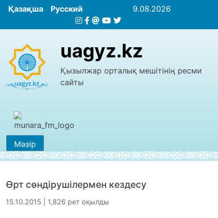
Қазақша
Русский
9.08.2026
uagyz.kz
Қызылжар орталық мешітінің ресми
сайты
Мәзір
Өрт сөндірушілермен кездесу
15.10.2015 | 1,826 рет оқылды