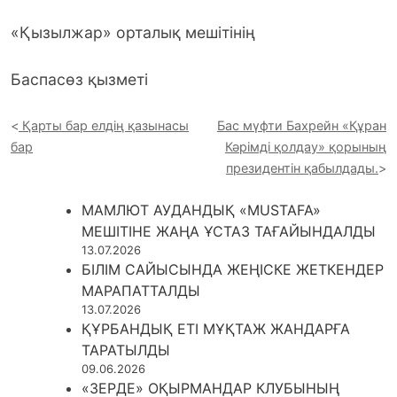
«Қызылжар» орталық мешітінің
Баспасөз қызметі
Қарты бар елдің қазынасы
Бас мүфти Бахрейн «Құран
бар
Кәрімді қолдау» қорының
президентін қабылдады.
МАМЛЮТ АУДАНДЫҚ «MUSTAFA»
МЕШІТІНЕ ЖАҢА ҰСТАЗ ТАҒАЙЫНДАЛДЫ
13.07.2026
БІЛІМ САЙЫСЫНДА ЖЕҢІСКЕ ЖЕТКЕНДЕР
МАРАПАТТАЛДЫ
13.07.2026
ҚҰРБАНДЫҚ ЕТІ МҰҚТАЖ ЖАНДАРҒА
ТАРАТЫЛДЫ
09.06.2026
«ЗЕРДЕ» ОҚЫРМАНДАР КЛУБЫНЫҢ